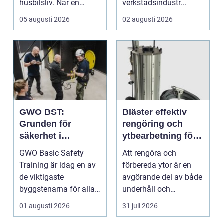
husbilsliv. När en
verkstadsindustr...
husbil ...
05 augusti 2026
02 augusti 2026
GWO BST:
Bläster effektiv
Grunden för
rengöring och
säkerhet i
ytbearbetning för
vindkraftsbransch
proffs och
GWO Basic Safety
Att rengöra och
en
hantverkare
Training är idag en av
förbereda ytor är en
de viktigaste
avgörande del av både
byggstenarna för alla
underhåll och
som vill arbet...
renovering. Färg, rost,
01 augusti 2026
31 juli 2026
smu...