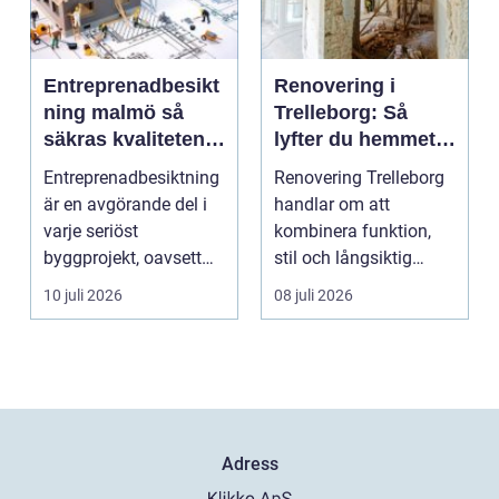
Entreprenadbesikt
Renovering i
ning malmö så
Trelleborg: Så
säkras kvaliteten i
lyfter du hemmet
byggprojekt
på ett smart sätt
Entreprenadbesiktning
Renovering Trelleborg
är en avgörande del i
handlar om att
varje seriöst
kombinera funktion,
byggprojekt, oavsett
stil och långsiktig
om det handlar om en
ekonomi i samma p...
10 juli 2026
08 juli 2026
...
Adress