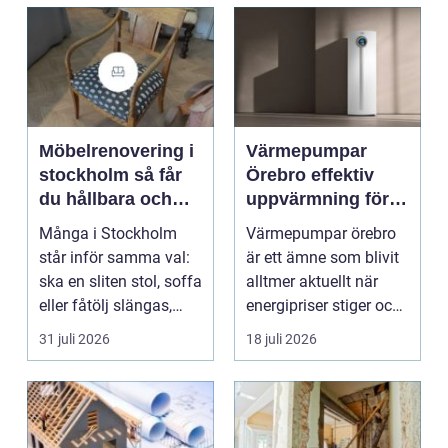
Möbelrenovering i
Värmepumpar
stockholm så får
Örebro effektiv
du hållbara och
uppvärmning för
vackra möbler
hus och
Många i Stockholm
Värmepumpar örebro
fastigheter
står inför samma val:
är ett ämne som blivit
ska en sliten stol, soffa
alltmer aktuellt när
eller fåtölj slängas,
energipriser stiger och
säljas billi...
fler vill sän...
31 juli 2026
18 juli 2026