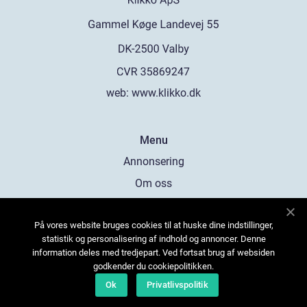
web:
www.klikko.dk
Menu
Annonsering
Om oss
Cookies
På vores website bruges cookies til at huske dine indstillinger,
Kontakta oss
statistik og personalisering af indhold og annoncer. Denne
Sitemap
information deles med tredjepart. Ved fortsat brug af websiden
godkender du cookiepolitikken.
Ok
Privatlivspolitik