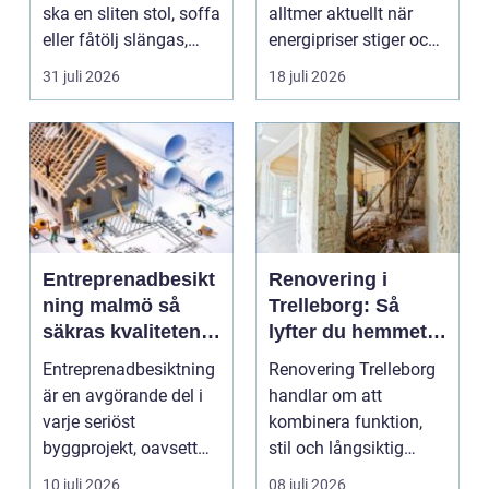
ska en sliten stol, soffa
alltmer aktuellt när
eller fåtölj slängas,
energipriser stiger och
säljas billi...
fler vill sän...
31 juli 2026
18 juli 2026
Entreprenadbesikt
Renovering i
ning malmö så
Trelleborg: Så
säkras kvaliteten i
lyfter du hemmet
byggprojekt
på ett smart sätt
Entreprenadbesiktning
Renovering Trelleborg
är en avgörande del i
handlar om att
varje seriöst
kombinera funktion,
byggprojekt, oavsett
stil och långsiktig
om det handlar om en
ekonomi i samma p...
10 juli 2026
08 juli 2026