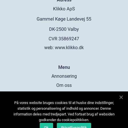
web:
www.klikko.dk
Menu
Annonsering
Om oss
Cookies
På vores website bruges cookies til at huske dine indstillinger,
Kontakta oss
statistik og personalisering af indhold og annoncer. Denne
Sitemap
information deles med tredjepart. Ved fortsat brug af websiden
godkender du cookiepolitikken.
Ok
Privatlivspolitik