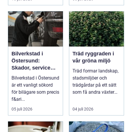
...
Bilverkstad i
Träd ryggraden i
Östersund:
vår gröna miljö
Skador, service
Träd formar landskap,
och smarta val för
Bilverkstad i Östersund
stadsmiljöer och
din bil
är ett vanligt sökord
trädgårdar på ett sätt
för bilägare som precis
som få andra växter
f&ari...
klarar. De ger sku...
05 juli 2026
04 juli 2026