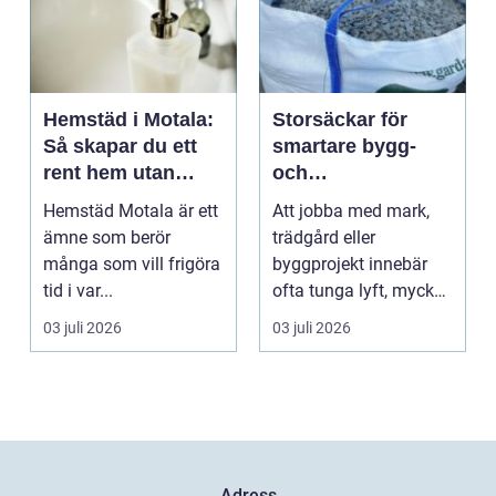
Hemstäd i Motala:
Storsäckar för
Så skapar du ett
smartare bygg-
rent hem utan
och
stress
trädgårdsprojekt
Hemstäd Motala är ett
Att jobba med mark,
ämne som berör
trädgård eller
många som vill frigöra
byggprojekt innebär
tid i var...
ofta tunga lyft, mycket
logis...
03 juli 2026
03 juli 2026
Adress