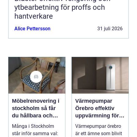
ytbearbetning för proffs och
hantverkare
Alice Pettersson
31 juli 2026
Möbelrenovering i
Värmepumpar
stockholm så får
Örebro effektiv
du hållbara och
uppvärmning för
vackra möbler
hus och
Många i Stockholm
Värmepumpar örebro
fastigheter
står inför samma val:
är ett ämne som blivit