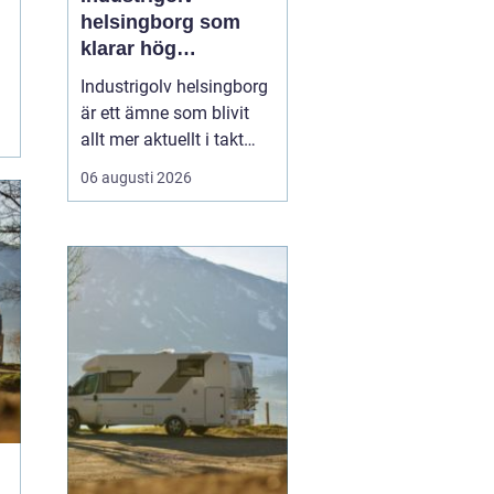
helsingborg som
klarar hög
belastning och tuffa
Industrigolv helsingborg
krav
är ett ämne som blivit
allt mer aktuellt i takt
med att fler
06 augusti 2026
verksamheter söker
hållbara, säkra och
lättskötta golvlösningar.
I moderna
produktionsmiljöer
behöver golvet vara mer
än bara en slityta. Golvet
ska tåla tung trafi...