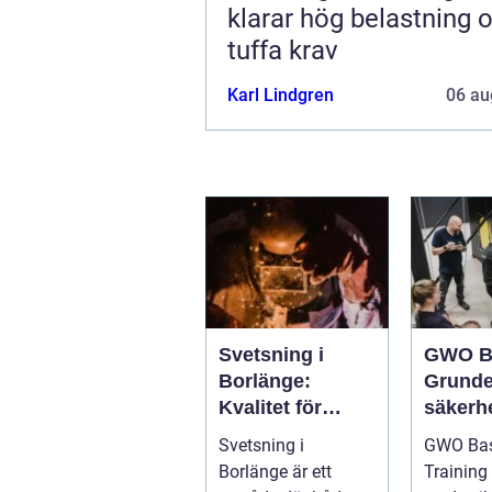
klarar hög belastning 
tuffa krav
Karl Lindgren
06 au
Svetsning i
GWO B
Borlänge:
Grunde
Kvalitet för
säkerhe
industri och
vindkr
Svetsning i
GWO Bas
konstruktion
chen
Borlänge är ett
Training