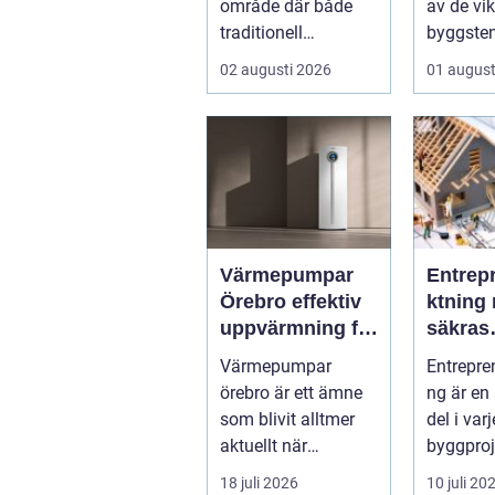
område där både
av de vik
traditionell
byggsten
verkstadsindustr...
alla som 
02 augusti 2026
01 august
Värmepumpar
Entrep
Örebro effektiv
ktning 
uppvärmning för
säkras
hus och
kvalitet
Värmepumpar
Entrepre
fastigheter
byggpr
örebro är ett ämne
ng är en
som blivit alltmer
del i var
aktuellt när
byggproj
energipriser stiger
om det 
18 juli 2026
10 juli 20