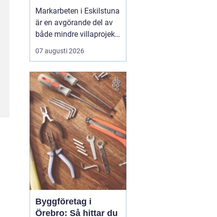
Markarbeten i Eskilstuna
är en avgörande del av
både mindre villaprojekt
och större
07 augusti 2026
byggsatsningar, och rätt
utförda arbeten skapar
en stabil grund för allt
som ska byggas
ovanpå. När marken
förbere...
Byggföretag i
Örebro: Så hittar du