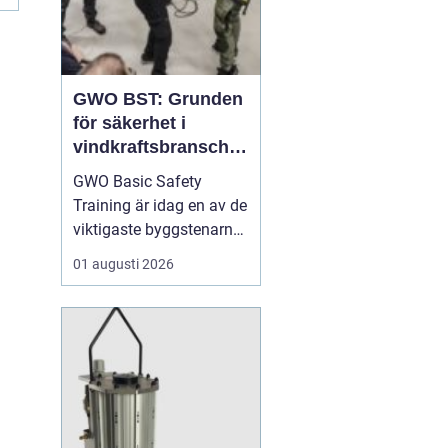
GWO BST: Grunden
för säkerhet i
vindkraftsbransche
n
GWO Basic Safety
Training är idag en av de
viktigaste byggstenarna
för alla som vill arbeta
01 augusti 2026
professionellt inom
vindkraft. Utbildningen
skapar en gemensam
säkerhetsnivå i en
bransch där jobbet ofta
sker långt frå...