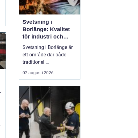
Svetsning i
Borlänge: Kvalitet
för industri och
konstruktion
Svetsning i Borlänge är
ett område där både
traditionell
verkstadsindustri och
02 augusti 2026
moderna
konstruktionsprojekt
möts. I takt med att
kraven på hållbara
lösningar och hög
produktionssäkerhet ö...
s