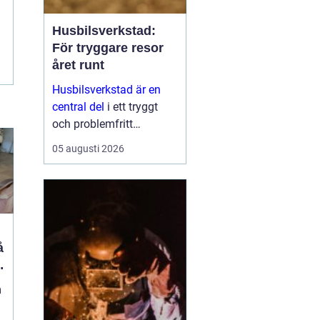
Husbilsverkstad:
För tryggare resor
året runt
Husbilsverkstad är en
central del
i ett tryggt
och problemfritt
husbilsliv. När en husbil
05 augusti 2026
används som både
fordon och hem ...
m