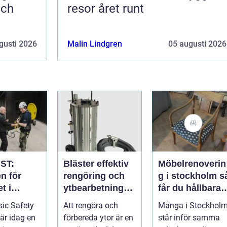
och
resor året runt
gusti 2026
Malin Lindgren
05 augusti 2026
ST:
Bläster effektiv
Möbelrenoverin
n för
rengöring och
g i stockholm så
t i
ytbearbetning
får du hållbara
aftsbrans
för proffs och
och vackra
ic Safety
Att rengöra och
Många i Stockhol
hantverkare
möbler
 är idag en
förbereda ytor är en
står inför samma