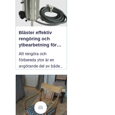
Bläster effektiv
rengöring och
ytbearbetning för
proffs och
Att rengöra och
hantverkare
förbereda ytor är en
avgörande del av både
underhåll och
renovering. Färg, rost,
smuts och gamla
beläggningar gör att
material åldras snabbare
och försämrar
slutresultatet vid