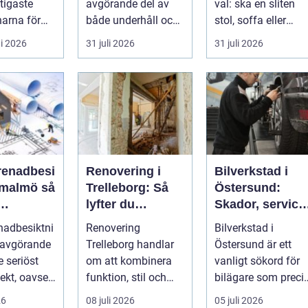
tigaste
avgörande del av
val: ska en sliten
arna för
både underhåll och
stol, soffa eller
vill arbet...
renovering. Färg,
fåtölj slängas,
i 2026
31 juli 2026
31 juli 2026
rost, smu...
säljas billi...
renadbesi
Renovering i
Bilverkstad i
malmö så
Trelleborg: Så
Östersund:
lyfter du
Skador, service
en i
hemmet på ett
och smarta val
nadbesiktni
Renovering
Bilverkstad i
ojekt
smart sätt
för din bil
 avgörande
Trelleborg handlar
Östersund är ett
je seriöst
om att kombinera
vanligt sökord för
ekt, oavsett
funktion, stil och
bilägare som preci
handlar om
långsiktig ekonomi i
f&ari...
26
08 juli 2026
05 juli 2026