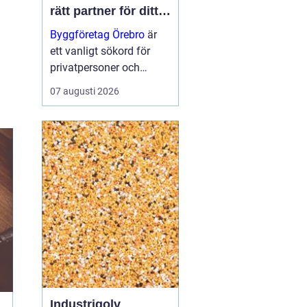
rätt partner för ditt
projekt
Byggföretag Örebro
är
ett vanligt sökord för
privatpersoner och
företag som planerar att
07 augusti 2026
bygga nytt, renovera eller
skapa mer yta runt
huset. Många vill ha en
trygg by...
Industrigolv