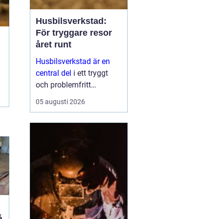
Husbilsverkstad:
För tryggare resor
året runt
Husbilsverkstad är en
central del
i ett tryggt
och problemfritt
husbilsliv. När en husbil
05 augusti 2026
används som både
fordon och hem ...