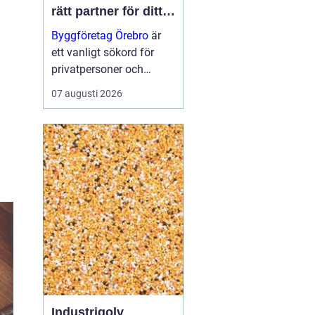
rätt partner för ditt
projekt
Byggföretag Örebro
är
ett vanligt sökord för
privatpersoner och
företag som planerar att
07 augusti 2026
bygga nytt, renovera eller
skapa mer yta runt
huset. Många vill ha en
trygg by...
Industrigolv