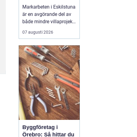
Markarbeten i Eskilstuna
är en avgörande del av
både mindre villaprojekt
och större
07 augusti 2026
byggsatsningar, och rätt
utförda arbeten skapar
en stabil grund för allt
som ska byggas
ovanpå. När marken
förbere...
Byggföretag i
Örebro: Så hittar du