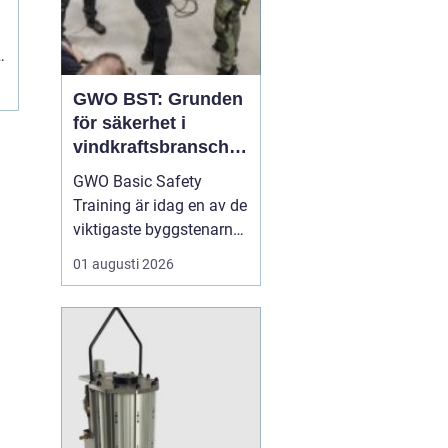
s
GWO BST: Grunden
för säkerhet i
vindkraftsbransche
n
GWO Basic Safety
Training är idag en av de
viktigaste byggstenarna
för alla som vill arbeta
01 augusti 2026
professionellt inom
vindkraft. Utbildningen
skapar en gemensam
säkerhetsnivå i en
bransch där jobbet ofta
sker långt frå...