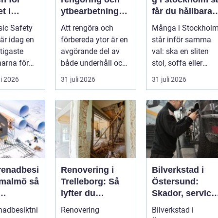
t i
ytbearbetning
får du hållbara
aftsbrans
för proffs och
och vackra
ic Safety
Att rengöra och
Många i Stockhol
hantverkare
möbler
 är idag en
förbereda ytor är en
står inför samma
tigaste
avgörande del av
val: ska en sliten
arna för
både underhåll och
stol, soffa eller
vill arbet...
renovering. Färg,
fåtölj slängas,
i 2026
31 juli 2026
31 juli 2026
rost, smu...
säljas billi...
renadbesi
Renovering i
Bilverkstad i
malmö så
Trelleborg: Så
Östersund:
lyfter du
Skador, service
en i
hemmet på ett
och smarta val
nadbesiktni
Renovering
Bilverkstad i
ojekt
smart sätt
för din bil