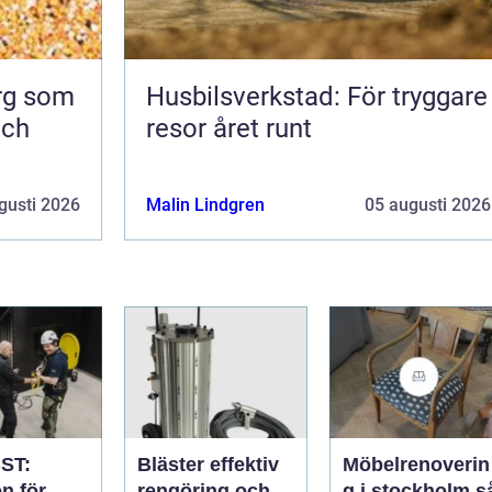
org som
Husbilsverkstad: För tryggare
och
resor året runt
gusti 2026
Malin Lindgren
05 augusti 2026
ST:
Bläster effektiv
Möbelrenoverin
n för
rengöring och
g i stockholm så