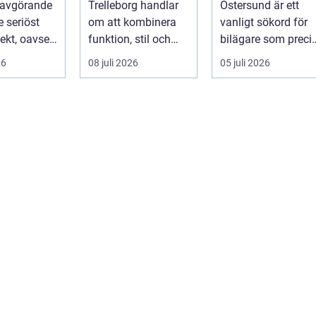
 avgörande
Trelleborg handlar
Östersund är ett
je seriöst
om att kombinera
vanligt sökord för
ekt, oavsett
funktion, stil och
bilägare som preci
handlar om
långsiktig ekonomi i
f&ari...
26
08 juli 2026
05 juli 2026
samma p...