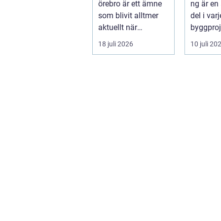
örebro är ett ämne
ng är en
som blivit alltmer
del i var
aktuellt när
byggproj
energipriser stiger
om det 
18 juli 2026
10 juli 20
och fler vill sän...
en ...