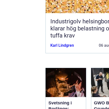
Industrigolv helsingb
klarar hög belastning 
tuffa krav
Karl Lindgren
06 au
Svetsning i
GWO B
Borlänge:
Grunde