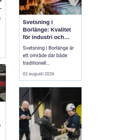
m
Svetsning i
Borlänge: Kvalitet
för industri och
konstruktion
Svetsning i Borlänge är
ett område där både
traditionell
verkstadsindustri och
02 augusti 2026
moderna
konstruktionsprojekt
möts. I takt med att
kraven på hållbara
lösningar och hög
produktionssäkerhet ö...