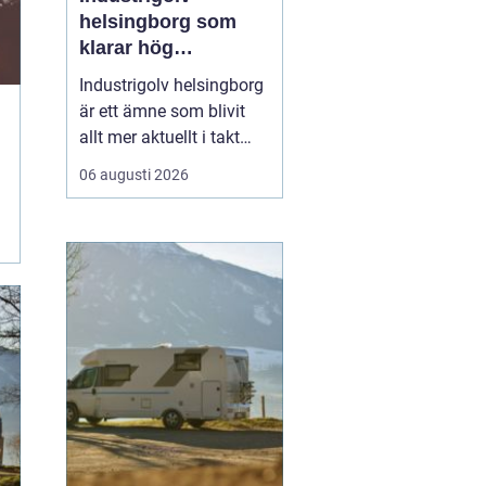
helsingborg som
klarar hög
belastning och tuffa
Industrigolv helsingborg
krav
är ett ämne som blivit
allt mer aktuellt i takt
med att fler
06 augusti 2026
verksamheter söker
hållbara, säkra och
lättskötta golvlösningar.
I moderna
produktionsmiljöer
behöver golvet vara mer
än bara en slityta. Golvet
ska tåla tung trafi...