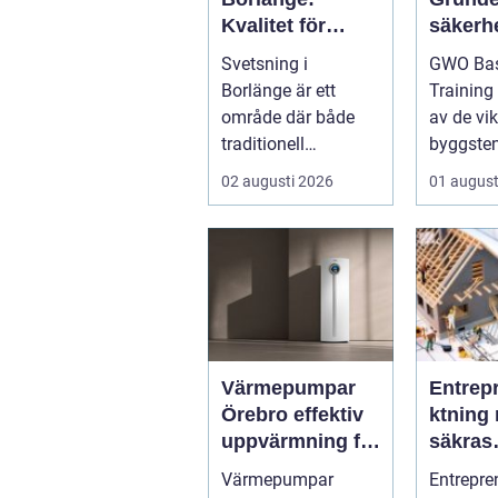
Kvalitet för
säkerhe
industri och
vindkr
Svetsning i
GWO Bas
konstruktion
chen
Borlänge är ett
Training
område där både
av de vik
traditionell
byggsten
verkstadsindustr...
alla som 
02 augusti 2026
01 august
Värmepumpar
Entrep
Örebro effektiv
ktning 
uppvärmning för
säkras
hus och
kvalitet
Värmepumpar
Entrepre
fastigheter
byggpr