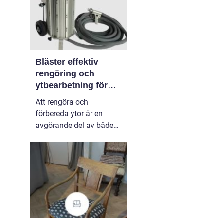
Bläster effektiv
rengöring och
ytbearbetning för
proffs och
Att rengöra och
hantverkare
förbereda ytor är en
avgörande del av både
underhåll och
renovering. Färg, rost,
smuts och gamla
beläggningar gör att
material åldras snabbare
och försämrar
slutresultatet vid