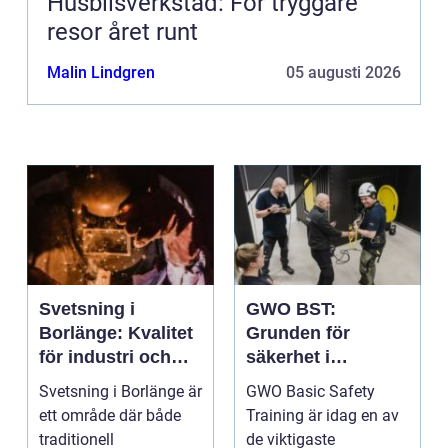
Husbilsverkstad: För tryggare
resor året runt
Malin Lindgren
05 augusti 2026
Svetsning i
GWO BST:
Borlänge: Kvalitet
Grunden för
för industri och
säkerhet i
konstruktion
vindkraftsbransch
Svetsning i Borlänge är
GWO Basic Safety
en
ett område där både
Training är idag en av
traditionell
de viktigaste