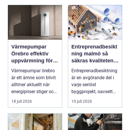
Värmepumpar
Entreprenadbesikt
Örebro effektiv
ning malmö så
uppvärmning för
säkras kvaliteten i
hus och
byggprojekt
Värmepumpar örebro
Entreprenadbesiktning
fastigheter
är ett ämne som blivit
är en avgörande del i
alltmer aktuellt när
varje seriöst
energipriser stiger och
byggprojekt, oavsett
fler vill sän...
om det handlar om en
18 juli 2026
10 juli 2026
...