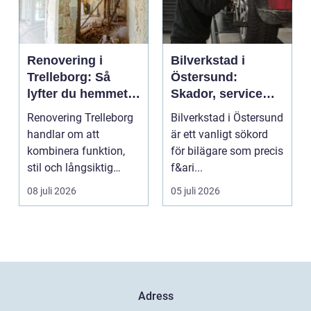
Renovering i
Bilverkstad i
Trelleborg: Så
Östersund:
lyfter du hemmet
Skador, service
på ett smart sätt
och smarta val för
Renovering Trelleborg
Bilverkstad i Östersund
din bil
handlar om att
är ett vanligt sökord
kombinera funktion,
för bilägare som precis
stil och långsiktig
f&ari...
ekonomi i samma p...
08 juli 2026
05 juli 2026
Adress