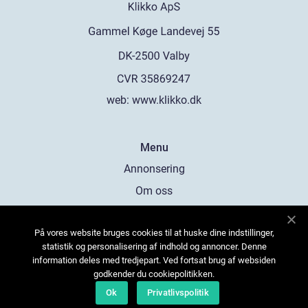
web:
www.klikko.dk
Menu
Annonsering
Om oss
Cookies
På vores website bruges cookies til at huske dine indstillinger,
Kontakta oss
statistik og personalisering af indhold og annoncer. Denne
Sitemap
information deles med tredjepart. Ved fortsat brug af websiden
godkender du cookiepolitikken.
Ok
Privatlivspolitik