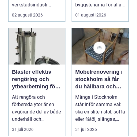
verkstadsindustr...
byggstenarna för alla
som vill arbet...
02 augusti 2026
01 augusti 2026
Bläster effektiv
Möbelrenovering i
rengöring och
stockholm så får
ytbearbetning för
du hållbara och
proffs och
vackra möbler
Att rengöra och
Många i Stockholm
hantverkare
förbereda ytor är en
står inför samma val:
avgörande del av både
ska en sliten stol, soffa
underhåll och
eller fåtölj slängas,
renovering. Färg, rost,
säljas billi...
31 juli 2026
31 juli 2026
smu...