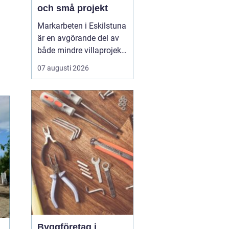
och små projekt
Markarbeten i Eskilstuna
är en avgörande del av
både mindre villaprojekt
och större
07 augusti 2026
byggsatsningar, och rätt
utförda arbeten skapar
en stabil grund för allt
som ska byggas
ovanpå. När marken
förbere...
Byggföretag i