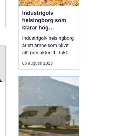
Industrigolv
helsingborg som
klarar hög
belastning och tuffa
Industrigolv helsingborg
krav
är ett ämne som blivit
allt mer aktuellt i takt
med att fler
06 augusti 2026
verksamheter söker
hållbara, säkra och
lättskötta golvlösningar.
I moderna
produktionsmiljöer
behöver golvet vara mer
än bara en slityta. Golvet
ska tåla tung trafi...
n