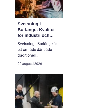
Svetsning i
Borlänge: Kvalitet
för industri och
konstruktion
Svetsning i Borlänge är
ett område där både
traditionell
verkstadsindustri och
02 augusti 2026
moderna
konstruktionsprojekt
möts. I takt med att
kraven på hållbara
lösningar och hög
produktionssäkerhet ö...