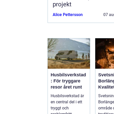
projekt
Alice Pettersson
07 au
Husbilsverkstad
Svetsni
: För tryggare
Borlän
resor året runt
Kvalite
industr
Husbilsverkstad är
Svetsnin
konstr
en central del i ett
Borlänge 
tryggt och
område 