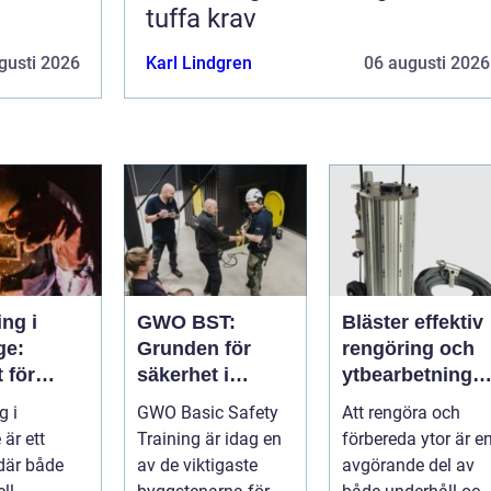
tuffa krav
gusti 2026
Karl Lindgren
06 augusti 2026
ng i
GWO BST:
Bläster effektiv
ge:
Grunden för
rengöring och
t för
säkerhet i
ytbearbetning
i och
vindkraftsbrans
för proffs och
g i
GWO Basic Safety
Att rengöra och
uktion
chen
hantverkare
är ett
Training är idag en
förbereda ytor är e
där både
av de viktigaste
avgörande del av