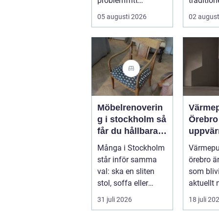
problemfritt
tradition
husbilsliv. När en
verkstads
05 augusti 2026
02 august
husbil ...
Möbelrenoverin
Värme
g i stockholm så
Örebro effekti
får du hållbara
uppvär
och vackra
hus oc
Många i Stockholm
Värmep
möbler
fastigh
står inför samma
örebro ä
val: ska en sliten
som blivi
stol, soffa eller
aktuellt 
fåtölj slängas,
energipri
31 juli 2026
18 juli 20
säljas billi...
och fler v