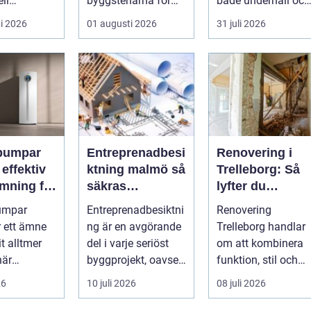
ell
byggstenarna för
både underhåll och
industr...
alla som vill arbet...
renovering. Färg,
i 2026
01 augusti 2026
31 juli 2026
rost, smu...
pumpar
Entreprenadbesi
Renovering i
v
ktning malmö så
Trelleborg: Så
mning för
säkras
lyfter du
h
kvaliteten i
hemmet på ett
umpar
Entreprenadbesiktni
Renovering
eter
byggprojekt
smart sätt
r ett ämne
ng är en avgörande
Trelleborg handlar
t alltmer
del i varje seriöst
om att kombinera
när
byggprojekt, oavsett
funktion, stil och
ser stiger
om det handlar om
långsiktig ekonomi 
26
10 juli 2026
08 juli 2026
ill sän...
en ...
samma p...