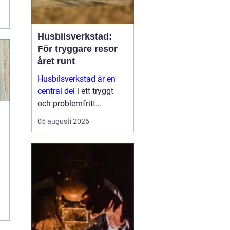
Husbilsverkstad:
För tryggare resor
året runt
Husbilsverkstad är en
central del
i ett tryggt
och problemfritt
husbilsliv. När en husbil
05 augusti 2026
används som både
fordon och hem ...
i