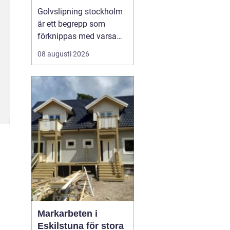
Golvslipning stockholm
är ett begrepp som
förknippas med varsamt
hantverk, hållbara
08 augusti 2026
lösningar och en stark
tradition av trädesign.
Många lägenheter och
hus i huvudstaden har
gamla trägolv som döljer
en potential under repor,
missfärgningar och
gamla ...
Markarbeten i
Eskilstuna för stora