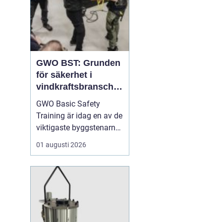
GWO BST: Grunden
för säkerhet i
vindkraftsbransche
n
GWO Basic Safety
Training är idag en av de
viktigaste byggstenarna
för alla som vill arbeta
01 augusti 2026
professionellt inom
vindkraft. Utbildningen
skapar en gemensam
säkerhetsnivå i en
bransch där jobbet ofta
sker långt frå...