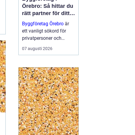
Örebro: Så hittar du
rätt partner för ditt
projekt
Byggföretag Örebro
är
ett vanligt sökord för
privatpersoner och
företag som planerar att
07 augusti 2026
bygga nytt, renovera eller
skapa mer yta runt
huset. Många vill ha en
trygg by...