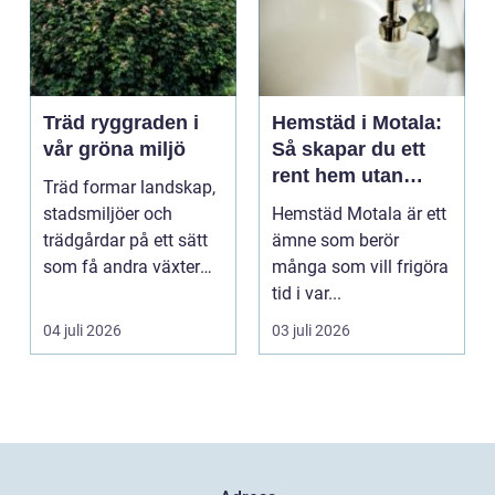
Träd ryggraden i
Hemstäd i Motala:
vår gröna miljö
Så skapar du ett
rent hem utan
Träd formar landskap,
stress
stadsmiljöer och
Hemstäd Motala är ett
trädgårdar på ett sätt
ämne som berör
som få andra växter
många som vill frigöra
klarar. De ger sku...
tid i var...
04 juli 2026
03 juli 2026