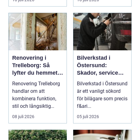
...
Renovering i
Bilverkstad i
Trelleborg: Så
Östersund:
lyfter du hemmet
Skador, service
på ett smart sätt
och smarta val för
Renovering Trelleborg
Bilverkstad i Östersund
din bil
handlar om att
är ett vanligt sökord
kombinera funktion,
för bilägare som precis
stil och långsiktig
f&ari...
ekonomi i samma p...
08 juli 2026
05 juli 2026