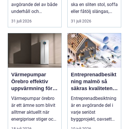
avgörande del av både
ska en sliten stol, soffa
underhåll och
eller fåtölj slängas,
renovering. Färg, rost,
säljas billi...
31 juli 2026
31 juli 2026
smu...
Värmepumpar
Entreprenadbesikt
Örebro effektiv
ning malmö så
uppvärmning för
säkras kvaliteten i
hus och
byggprojekt
Värmepumpar örebro
Entreprenadbesiktning
fastigheter
är ett ämne som blivit
är en avgörande del i
alltmer aktuellt när
varje seriöst
energipriser stiger och
byggprojekt, oavsett
fler vill sän...
om det handlar om en
18 juli 2026
10 juli 2026