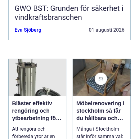
GWO BST: Grunden för säkerhet i
vindkraftsbranschen
Eva Sjöberg
01 augusti 2026
Bläster effektiv
Möbelrenovering i
rengöring och
stockholm så får
ytbearbetning för
du hållbara och
proffs och
vackra möbler
Att rengöra och
Många i Stockholm
hantverkare
förbereda ytor är en
står inför samma val: