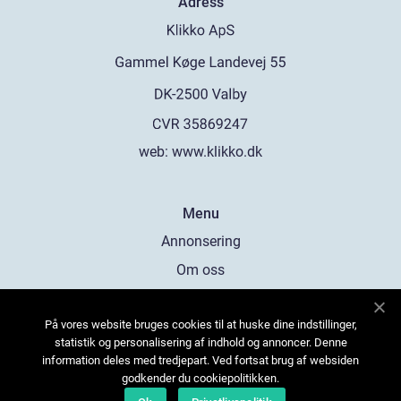
Adress
web:
www.klikko.dk
Menu
Annonsering
Om oss
Cookies
På vores website bruges cookies til at huske dine indstillinger,
Kontakta oss
statistik og personalisering af indhold og annoncer. Denne
Sitemap
information deles med tredjepart. Ved fortsat brug af websiden
godkender du cookiepolitikken.