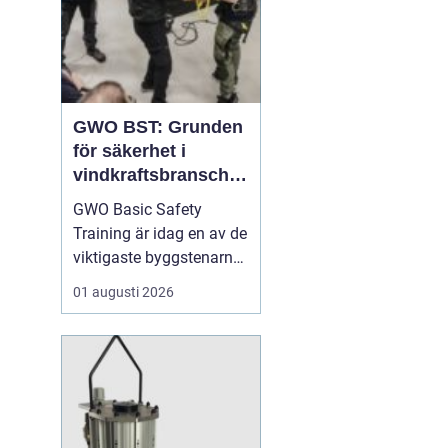
GWO BST: Grunden
för säkerhet i
vindkraftsbransche
n
GWO Basic Safety
Training är idag en av de
viktigaste byggstenarna
för alla som vill arbeta
01 augusti 2026
professionellt inom
vindkraft. Utbildningen
skapar en gemensam
säkerhetsnivå i en
bransch där jobbet ofta
sker långt frå...