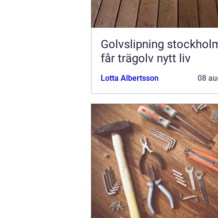
Golvslipning stockholm 
får trägolv nytt liv
Lotta Albertsson
08 au