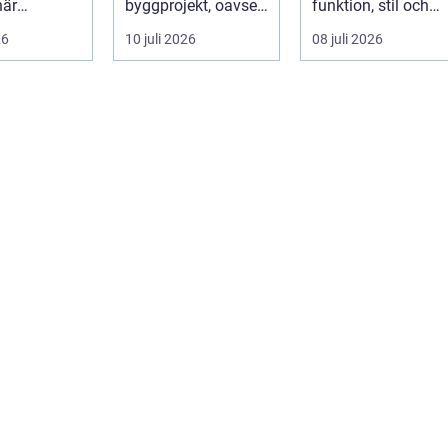
när
byggprojekt, oavsett
funktion, stil och
ser stiger
om det handlar om
långsiktig ekonomi 
26
10 juli 2026
08 juli 2026
ill sän...
en ...
samma p...