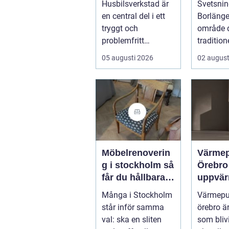
Husbilsverkstad är
Svetsnin
konstr
en central del i ett
Borlänge 
tryggt och
område 
problemfritt
tradition
husbilsliv. När en
verkstads
05 augusti 2026
02 august
husbil ...
Möbelrenoverin
Värme
g i stockholm så
Örebro effekti
får du hållbara
uppvär
och vackra
hus oc
Många i Stockholm
Värmep
möbler
fastigh
står inför samma
örebro ä
val: ska en sliten
som blivi