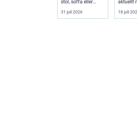
stol, soffa eller
aktuellt 
fåtölj slängas,
energipri
31 juli 2026
18 juli 20
säljas billi...
och fler v