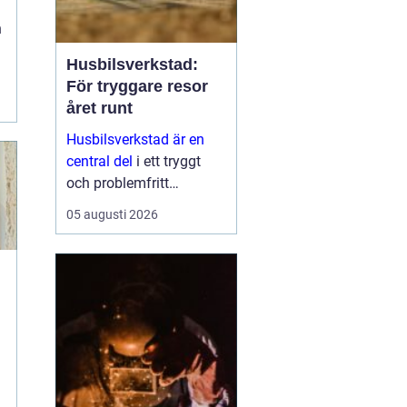
n
Husbilsverkstad:
För tryggare resor
året runt
Husbilsverkstad är en
central del
i ett tryggt
och problemfritt
husbilsliv. När en husbil
05 augusti 2026
används som både
fordon och hem ...