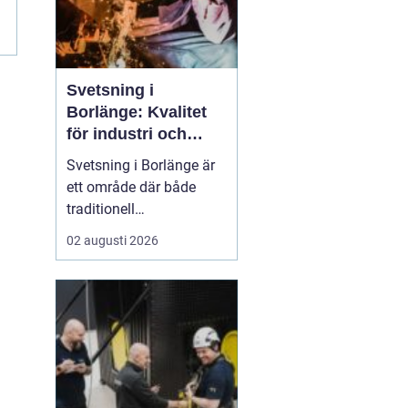
i
Svetsning i
Borlänge: Kvalitet
för industri och
konstruktion
Svetsning i Borlänge är
ett område där både
traditionell
verkstadsindustri och
02 augusti 2026
moderna
konstruktionsprojekt
möts. I takt med att
kraven på hållbara
lösningar och hög
produktionssäkerhet ö...