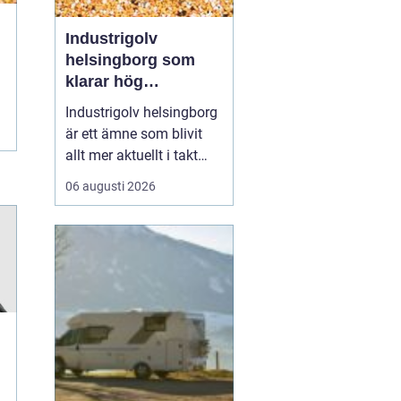
Industrigolv
helsingborg som
klarar hög
belastning och tuffa
Industrigolv helsingborg
krav
är ett ämne som blivit
allt mer aktuellt i takt
med att fler
06 augusti 2026
verksamheter söker
hållbara, säkra och
lättskötta golvlösningar.
I moderna
produktionsmiljöer
behöver golvet vara mer
än bara en slityta. Golvet
ska tåla tung trafi...