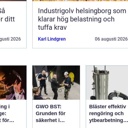
Så
Industrigolv helsingborg som
r ditt
klarar hög belastning och
tuffa krav
gusti 2026
Karl Lindgren
06 augusti 2026
ng i
GWO BST:
Bläster effektiv
ge:
Grunden för
rengöring och
t för
säkerhet i
ytbearbetning
i och
vindkraftsbrans
för proffs och