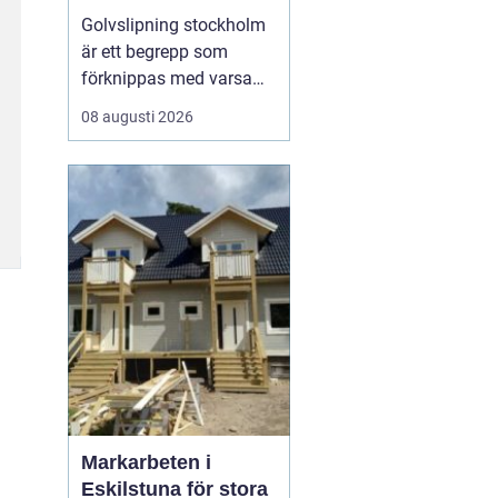
Golvslipning stockholm
är ett begrepp som
förknippas med varsamt
hantverk, hållbara
08 augusti 2026
lösningar och en stark
tradition av trädesign.
Många lägenheter och
hus i huvudstaden har
gamla trägolv som döljer
en potential under repor,
missfärgningar och
gamla ...
Markarbeten i
Eskilstuna för stora