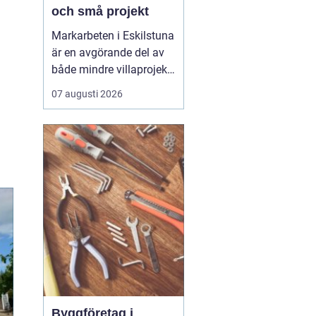
och små projekt
Markarbeten i Eskilstuna
är en avgörande del av
både mindre villaprojekt
och större
07 augusti 2026
byggsatsningar, och rätt
utförda arbeten skapar
en stabil grund för allt
som ska byggas
ovanpå. När marken
förbere...
Byggföretag i