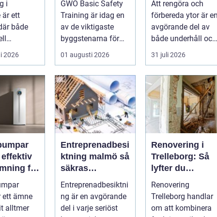
g i
GWO Basic Safety
Att rengöra och
uktion
chen
hantverkare
är ett
Training är idag en
förbereda ytor är e
där både
av de viktigaste
avgörande del av
ell
byggstenarna för
både underhåll och
industr...
alla som vill arbet...
renovering. Färg,
i 2026
01 augusti 2026
31 juli 2026
rost, smu...
pumpar
Entreprenadbesi
Renovering i
v
ktning malmö så
Trelleborg: Så
mning för
säkras
lyfter du
h
kvaliteten i
hemmet på ett
umpar
Entreprenadbesiktni
Renovering
eter
byggprojekt
smart sätt
r ett ämne
ng är en avgörande
Trelleborg handlar
t alltmer
del i varje seriöst
om att kombinera