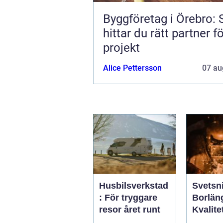
Byggföretag i Örebro: 
hittar du rätt partner fö
projekt
Alice Pettersson
07 au
Husbilsverkstad
Svetsni
: För tryggare
Borlän
resor året runt
Kvalite
industr