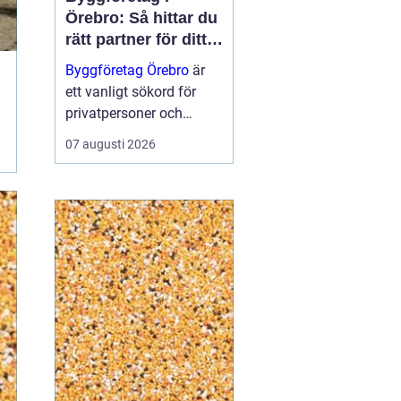
Örebro: Så hittar du
rätt partner för ditt
projekt
Byggföretag Örebro
är
ett vanligt sökord för
privatpersoner och
företag som planerar att
07 augusti 2026
bygga nytt, renovera eller
skapa mer yta runt
huset. Många vill ha en
trygg by...