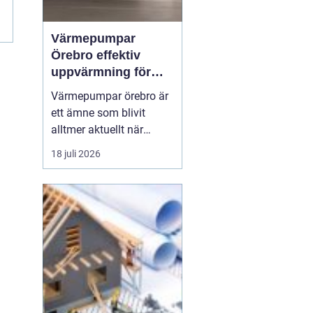
Värmepumpar
Örebro effektiv
uppvärmning för
hus och fastigheter
Värmepumpar örebro är
ett ämne som blivit
alltmer aktuellt när
energipriser stiger och
18 juli 2026
fler vill sänka sina
driftskostnader
samtidigt som
klimatpåverkan minskar.
Många villaägare och
fastighetsägare i
regionen tittar på hur de
kan byta från direktver...