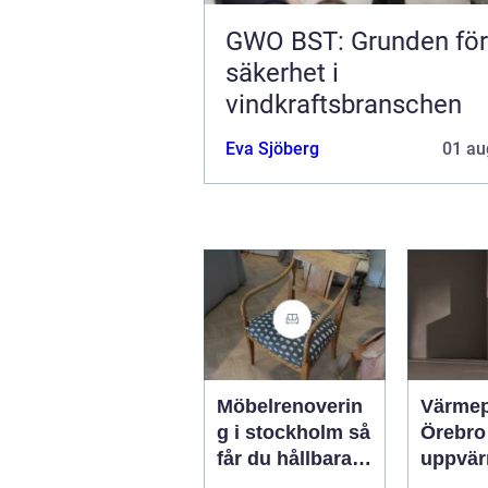
GWO BST: Grunden för
säkerhet i
vindkraftsbranschen
Eva Sjöberg
01 au
Möbelrenoverin
Värme
g i stockholm så
Örebro effekti
får du hållbara
uppvär
och vackra
hus oc