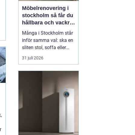
Möbelrenovering i
stockholm så får du
hållbara och vackra
möbler
i
Många i Stockholm står
inför samma val: ska en
sliten stol, soffa eller
fåtölj slängas, säljas
31 juli 2026
billigt eller renoveras?
Allt fler väljer att satsa
på hantverksmässig
möbelrenovering istället
för nyköp. Resultatet blir
ofta både mer personligt,
mer h...
t
,
r