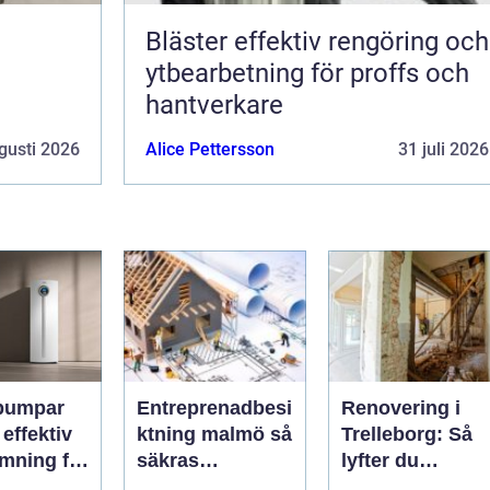
Bläster effektiv rengöring och
ytbearbetning för proffs och
hantverkare
gusti 2026
Alice Pettersson
31 juli 2026
pumpar
Entreprenadbesi
Renovering i
v
ktning malmö så
Trelleborg: Så
mning för
säkras
lyfter du
h
kvaliteten i
hemmet på ett