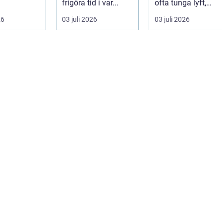
 få andra
frigöra tid i var...
ofta tunga lyft,
arar. De ger
mycket logis...
26
03 juli 2026
03 juli 2026