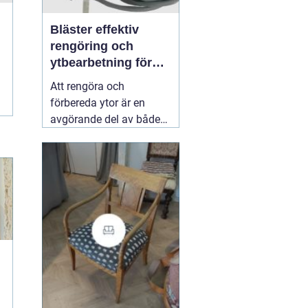
Bläster effektiv
rengöring och
ytbearbetning för
proffs och
Att rengöra och
hantverkare
förbereda ytor är en
avgörande del av både
underhåll och
renovering. Färg, rost,
smuts och gamla
beläggningar gör att
material åldras snabbare
och försämrar
slutresultatet vid
målning eller annan
behandling. Här
31 juli
2026