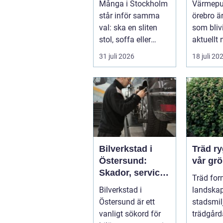
Många i Stockholm
Värmep
möbler
fastigh
står inför samma
örebro ä
val: ska en sliten
som blivi
stol, soffa eller
aktuellt 
fåtölj slängas,
energipri
31 juli 2026
18 juli 20
säljas billi...
och fler v
Bilverkstad i
Träd ryggraden i
Östersund:
vår grö
Skador, service
Träd for
och smarta val
Bilverkstad i
landskap
för din bil
Östersund är ett
stadsmil
vanligt sökord för
trädgård