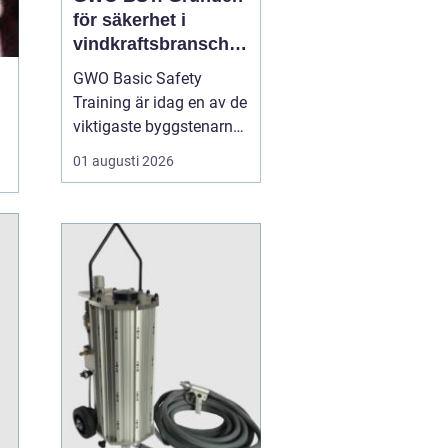
för säkerhet i
vindkraftsbransche
n
GWO Basic Safety
Training är idag en av de
viktigaste byggstenarna
för alla som vill arbeta
01 augusti 2026
professionellt inom
vindkraft. Utbildningen
skapar en gemensam
säkerhetsnivå i en
bransch där jobbet ofta
sker långt frå...