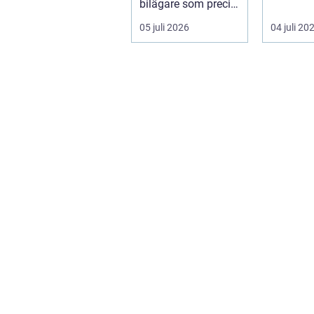
bilägare som precis
sätt som
f&ari...
växter kl
05 juli 2026
04 juli 20
sku...