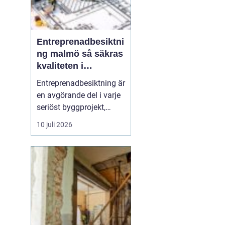
Entreprenadbesiktni
ng malmö så säkras
kvaliteten i
byggprojekt
Entreprenadbesiktning är
en avgörande del i varje
seriöst byggprojekt,
oavsett om det handlar
10 juli 2026
om en mindre
villarenovering eller en
större
bostadsrättsförening
som byggs om. Syftet är
att få en oberoende och
professionell granskning
av entreprenaden ...