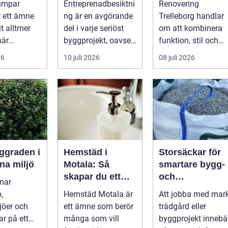
umpar
Entreprenadbesiktni
Renovering
eter
byggprojekt
smart sätt
r ett ämne
ng är en avgörande
Trelleborg handlar
t alltmer
del i varje seriöst
om att kombinera
när
byggprojekt, oavsett
funktion, stil och
ser stiger
om det handlar om
långsiktig ekonomi 
26
10 juli 2026
08 juli 2026
ill sän...
en ...
samma p...
Hemstäd i
Storsäckar för
na miljö
Motala: Så
smartare bygg-
skapar du ett
och
mar
rent hem utan
trädgårdsprojek
,
Hemstäd Motala är
Att jobba med mark
stress
jöer och
ett ämne som berör
trädgård eller
ar på ett
många som vill
byggprojekt innebä