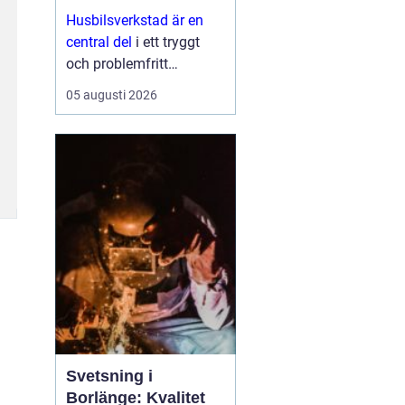
Husbilsverkstad är en
central del
i ett tryggt
och problemfritt
husbilsliv. När en husbil
05 augusti 2026
används som både
fordon och hem ...
Svetsning i
Borlänge: Kvalitet