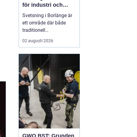
för industri och
konstruktion
Svetsning i Borlänge är
ett område där både
traditionell
verkstadsindustri och
02 augusti 2026
moderna
konstruktionsprojekt
möts. I takt med att
kraven på hållbara
lösningar och hög
produktionssäkerhet ö...
GWO BST: Grunden