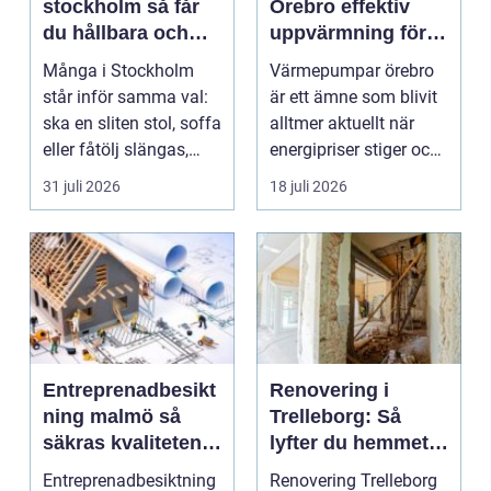
stockholm så får
Örebro effektiv
du hållbara och
uppvärmning för
vackra möbler
hus och
Många i Stockholm
Värmepumpar örebro
fastigheter
står inför samma val:
är ett ämne som blivit
ska en sliten stol, soffa
alltmer aktuellt när
eller fåtölj slängas,
energipriser stiger och
säljas billi...
fler vill sän...
31 juli 2026
18 juli 2026
Entreprenadbesikt
Renovering i
ning malmö så
Trelleborg: Så
säkras kvaliteten i
lyfter du hemmet
byggprojekt
på ett smart sätt
Entreprenadbesiktning
Renovering Trelleborg