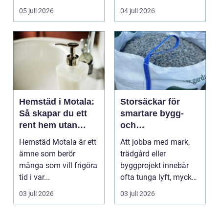
05 juli 2026
04 juli 2026
Hemstäd i Motala:
Storsäckar för
Så skapar du ett
smartare bygg-
rent hem utan
och
stress
trädgårdsprojekt
Hemstäd Motala är ett
Att jobba med mark,
ämne som berör
trädgård eller
många som vill frigöra
byggprojekt innebär
tid i var...
ofta tunga lyft, mycket
logis...
03 juli 2026
03 juli 2026