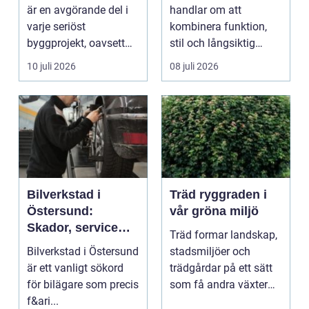
är en avgörande del i
handlar om att
varje seriöst
kombinera funktion,
byggprojekt, oavsett
stil och långsiktig
om det handlar om en
ekonomi i samma p...
10 juli 2026
08 juli 2026
...
Bilverkstad i
Träd ryggraden i
Östersund:
vår gröna miljö
Skador, service
Träd formar landskap,
och smarta val för
Bilverkstad i Östersund
stadsmiljöer och
din bil
är ett vanligt sökord
trädgårdar på ett sätt
för bilägare som precis
som få andra växter
f&ari...
klarar. De ger sku...