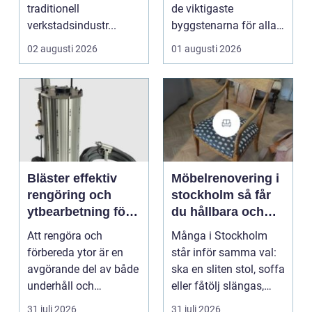
traditionell
de viktigaste
verkstadsindustr...
byggstenarna för alla
som vill arbet...
02 augusti 2026
01 augusti 2026
Bläster effektiv
Möbelrenovering i
rengöring och
stockholm så får
ytbearbetning för
du hållbara och
proffs och
vackra möbler
Att rengöra och
Många i Stockholm
hantverkare
förbereda ytor är en
står inför samma val:
avgörande del av både
ska en sliten stol, soffa
underhåll och
eller fåtölj slängas,
renovering. Färg, rost,
säljas billi...
31 juli 2026
31 juli 2026