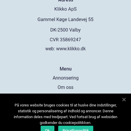
web:
www.klikko.dk
Menu
Annonsering
Om oss
Cookies
På vores website bruges cookies til at huske dine indstillinger,
Kontakta oss
statistik og personalisering af indhold og annoncer. Denne
Sitemap
information deles med tredjepart. Ved fortsat brug af websiden
godkender du cookiepolitikken.
Ok
Privatlivspolitik