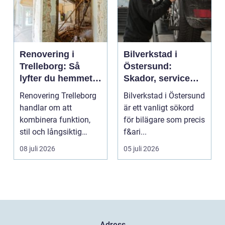
Renovering i
Bilverkstad i
Trelleborg: Så
Östersund:
lyfter du hemmet
Skador, service
på ett smart sätt
och smarta val för
Renovering Trelleborg
Bilverkstad i Östersund
din bil
handlar om att
är ett vanligt sökord
kombinera funktion,
för bilägare som precis
stil och långsiktig
f&ari...
ekonomi i samma p...
08 juli 2026
05 juli 2026
Adress