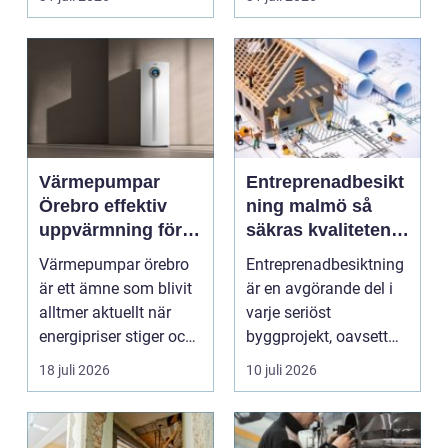
smu...
Värmepumpar
Entreprenadbesikt
Örebro effektiv
ning malmö så
uppvärmning för
säkras kvaliteten i
hus och
byggprojekt
Värmepumpar örebro
Entreprenadbesiktning
fastigheter
är ett ämne som blivit
är en avgörande del i
alltmer aktuellt när
varje seriöst
energipriser stiger och
byggprojekt, oavsett
fler vill sän...
om det handlar om en
18 juli 2026
10 juli 2026
...