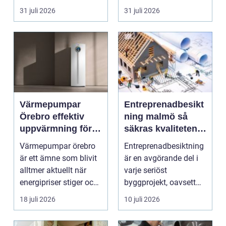
renovering. Färg, rost,
säljas billi...
31 juli 2026
31 juli 2026
smu...
Värmepumpar
Entreprenadbesikt
Örebro effektiv
ning malmö så
uppvärmning för
säkras kvaliteten i
hus och
byggprojekt
Värmepumpar örebro
Entreprenadbesiktning
fastigheter
är ett ämne som blivit
är en avgörande del i
alltmer aktuellt när
varje seriöst
energipriser stiger och
byggprojekt, oavsett
fler vill sän...
om det handlar om en
18 juli 2026
10 juli 2026
...