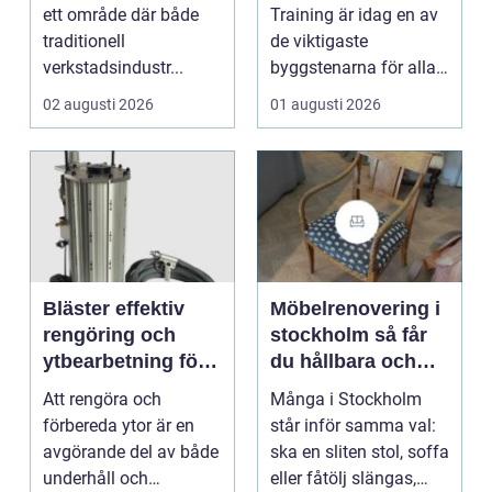
en
ett område där både
Training är idag en av
traditionell
de viktigaste
verkstadsindustr...
byggstenarna för alla
som vill arbet...
02 augusti 2026
01 augusti 2026
Bläster effektiv
Möbelrenovering i
rengöring och
stockholm så får
ytbearbetning för
du hållbara och
proffs och
vackra möbler
Att rengöra och
Många i Stockholm
hantverkare
förbereda ytor är en
står inför samma val:
avgörande del av både
ska en sliten stol, soffa
underhåll och
eller fåtölj slängas,