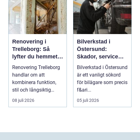
Renovering i
Bilverkstad i
Trelleborg: Så
Östersund:
lyfter du hemmet
Skador, service
på ett smart sätt
och smarta val för
Renovering Trelleborg
Bilverkstad i Östersund
din bil
handlar om att
är ett vanligt sökord
kombinera funktion,
för bilägare som precis
stil och långsiktig
f&ari...
ekonomi i samma p...
08 juli 2026
05 juli 2026