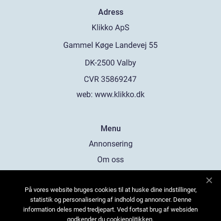
Adress
web:
www.klikko.dk
Menu
Annonsering
Om oss
Cookies
På vores website bruges cookies til at huske dine indstillinger,
Kontakta oss
statistik og personalisering af indhold og annoncer. Denne
Sitemap
information deles med tredjepart. Ved fortsat brug af websiden
godkender du cookiepolitikken.