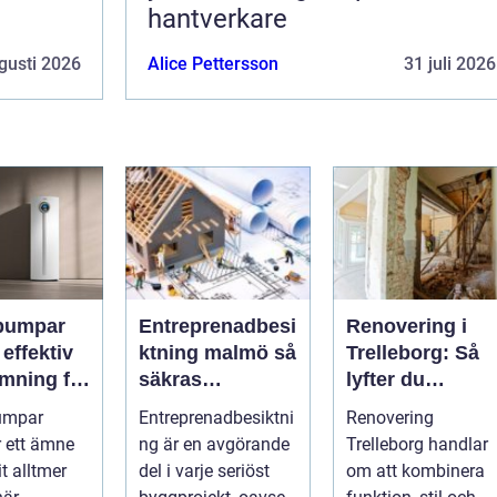
hantverkare
gusti 2026
Alice Pettersson
31 juli 2026
pumpar
Entreprenadbesi
Renovering i
v
ktning malmö så
Trelleborg: Så
mning för
säkras
lyfter du
h
kvaliteten i
hemmet på ett
umpar
Entreprenadbesiktni
Renovering
eter
byggprojekt
smart sätt
r ett ämne
ng är en avgörande
Trelleborg handlar
t alltmer
del i varje seriöst
om att kombinera