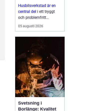
Husbilsverkstad är en
central del
i ett tryggt
och problemfritt
husbilsliv. När en husbil
05 augusti 2026
används som både
fordon och hem ...
Svetsning i
Borlänge: Kvalitet