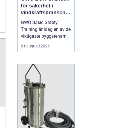
för säkerhet i
vindkraftsbransche
n
GWO Basic Safety
Training är idag en av de
viktigaste byggstenarna
för alla som vill arbeta
01 augusti 2026
professionellt inom
vindkraft. Utbildningen
skapar en gemensam
säkerhetsnivå i en
bransch där jobbet ofta
sker långt frå...