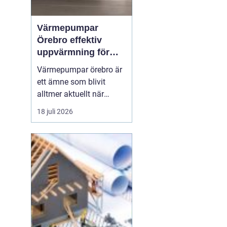
Värmepumpar
Örebro effektiv
uppvärmning för
hus och fastigheter
Värmepumpar örebro är
ett ämne som blivit
alltmer aktuellt när
energipriser stiger och
18 juli 2026
fler vill sänka sina
driftskostnader
samtidigt som
klimatpåverkan minskar.
Många villaägare och
fastighetsägare i
regionen tittar på hur de
kan byta från direktver...