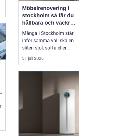
i
Möbelrenovering i
stockholm så får du
hållbara och vackra
möbler
Många i Stockholm står
inför samma val: ska en
sliten stol, soffa eller
fåtölj slängas, säljas
31 juli 2026
billigt eller renoveras?
Allt fler väljer att satsa
på hantverksmässig
möbelrenovering istället
t
för nyköp. Resultatet blir
,
ofta både mer personligt,
mer h...
r