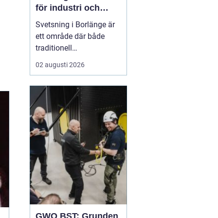
för industri och
konstruktion
Svetsning i Borlänge är
ett område där både
traditionell
verkstadsindustri och
02 augusti 2026
moderna
konstruktionsprojekt
möts. I takt med att
kraven på hållbara
lösningar och hög
produktionssäkerhet ö...
GWO BST: Grunden