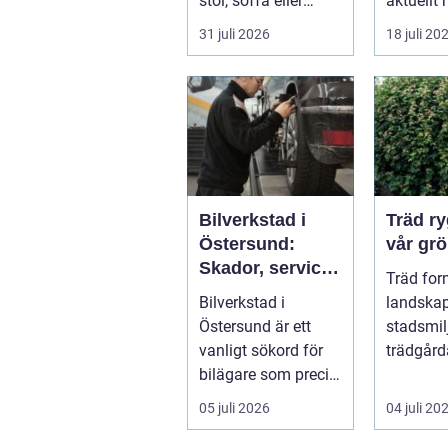
stol, soffa eller
aktuellt 
fåtölj slängas,
energipri
31 juli 2026
18 juli 20
säljas billi...
och fler v
Bilverkstad i
Träd ryggraden i
Östersund:
vår grö
Skador, service
Träd for
och smarta val
Bilverkstad i
landskap
för din bil
Östersund är ett
stadsmil
vanligt sökord för
trädgård
bilägare som precis
sätt som
f&ari...
växter kl
05 juli 2026
04 juli 20
sku...