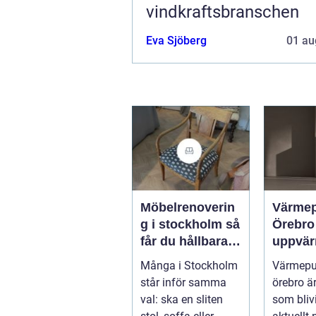
vindkraftsbranschen
Eva Sjöberg
01 au
Möbelrenoverin
Värme
g i stockholm så
Örebro effekti
får du hållbara
uppvär
och vackra
hus oc
Många i Stockholm
Värmep
möbler
fastigh
står inför samma
örebro ä
val: ska en sliten
som blivi