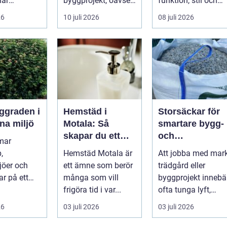
när
byggprojekt, oavsett
funktion, stil och
ser stiger
om det handlar om
långsiktig ekonomi 
26
10 juli 2026
08 juli 2026
ill sän...
en ...
samma p...
Hemstäd i
Storsäckar för
na miljö
Motala: Så
smartare bygg-
skapar du ett
och
mar
rent hem utan
trädgårdsprojek
,
Hemstäd Motala är
Att jobba med mark
stress
jöer och
ett ämne som berör
trädgård eller
ar på ett
många som vill
byggprojekt innebä
 få andra
frigöra tid i var...
ofta tunga lyft,
arar. De ger
mycket logis...
26
03 juli 2026
03 juli 2026