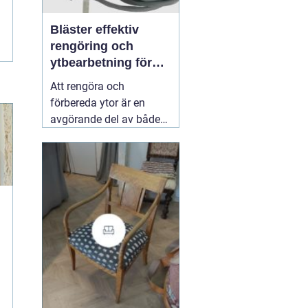
Bläster effektiv
rengöring och
ytbearbetning för
proffs och
Att rengöra och
hantverkare
förbereda ytor är en
avgörande del av både
underhåll och
renovering. Färg, rost,
smuts och gamla
beläggningar gör att
material åldras snabbare
och försämrar
slutresultatet vid
målning eller annan
behandling. Här
31 juli
2026