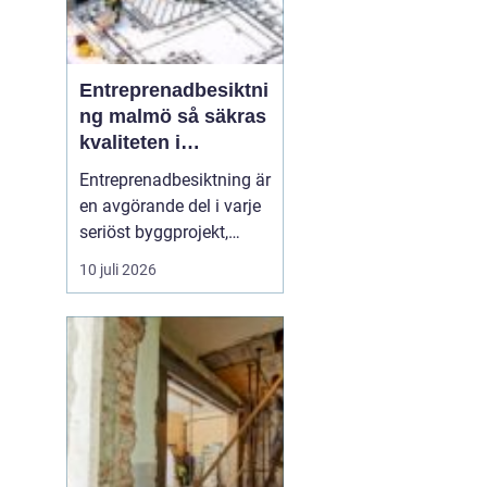
Entreprenadbesiktni
ng malmö så säkras
kvaliteten i
byggprojekt
Entreprenadbesiktning är
en avgörande del i varje
seriöst byggprojekt,
oavsett om det handlar
10 juli 2026
om en mindre
villarenovering eller en
större
bostadsrättsförening
som byggs om. Syftet är
att få en oberoende och
professionell granskning
av entreprenaden ...