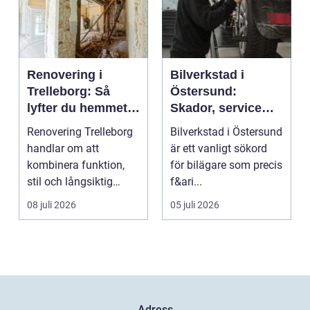
Renovering i
Bilverkstad i
Trelleborg: Så
Östersund:
lyfter du hemmet
Skador, service
på ett smart sätt
och smarta val för
Renovering Trelleborg
Bilverkstad i Östersund
din bil
handlar om att
är ett vanligt sökord
kombinera funktion,
för bilägare som precis
stil och långsiktig
f&ari...
ekonomi i samma p...
08 juli 2026
05 juli 2026
Adress