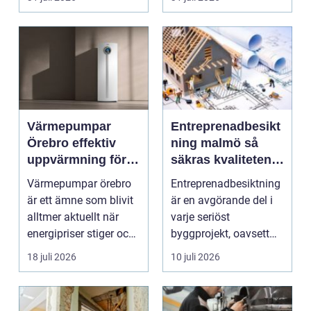
smu...
Värmepumpar
Entreprenadbesikt
Örebro effektiv
ning malmö så
uppvärmning för
säkras kvaliteten i
hus och
byggprojekt
Värmepumpar örebro
Entreprenadbesiktning
fastigheter
är ett ämne som blivit
är en avgörande del i
alltmer aktuellt när
varje seriöst
energipriser stiger och
byggprojekt, oavsett
fler vill sän...
om det handlar om en
18 juli 2026
10 juli 2026
...