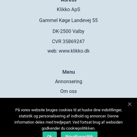
web:
www.klikko.dk
Menu
Annonsering
Om oss
Cookies
På vores website bruges cookies til at huske dine indstillinger,
Kontakta oss
statistik og personalisering af indhold og annoncer. Denne
Sitemap
information deles med tredjepart. Ved fortsat brug af websiden
godkender du cookiepolitikken.
Ok
Privatlivspolitik