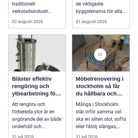
traditionell
de viktigaste
verkstadsindustr...
byggstenarna för alla
som vill arbet...
02 augusti 2026
01 augusti 2026
Bläster effektiv
Möbelrenovering i
rengöring och
stockholm så får
ytbearbetning för
du hållbara och
proffs och
vackra möbler
Att rengöra och
Många i Stockholm
hantverkare
förbereda ytor är en
står inför samma val:
avgörande del av både
ska en sliten stol, soffa
underhåll och
eller fåtölj slängas,
renovering. Färg, rost,
säljas billi...
31 juli 2026
31 juli 2026