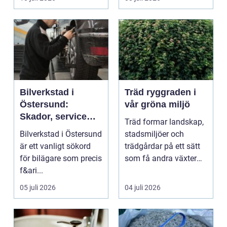
...
Bilverkstad i
Träd ryggraden i
Östersund:
vår gröna miljö
Skador, service
Träd formar landskap,
och smarta val för
Bilverkstad i Östersund
stadsmiljöer och
din bil
är ett vanligt sökord
trädgårdar på ett sätt
för bilägare som precis
som få andra växter
f&ari...
klarar. De ger sku...
05 juli 2026
04 juli 2026