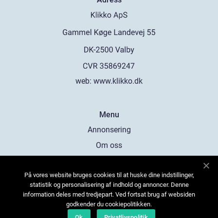
web:
www.klikko.dk
Menu
Annonsering
Om oss
Cookies
På vores website bruges cookies til at huske dine indstillinger,
Kontakta oss
statistik og personalisering af indhold og annoncer. Denne
Sitemap
information deles med tredjepart. Ved fortsat brug af websiden
godkender du cookiepolitikken.
Ok
Privatlivspolitik