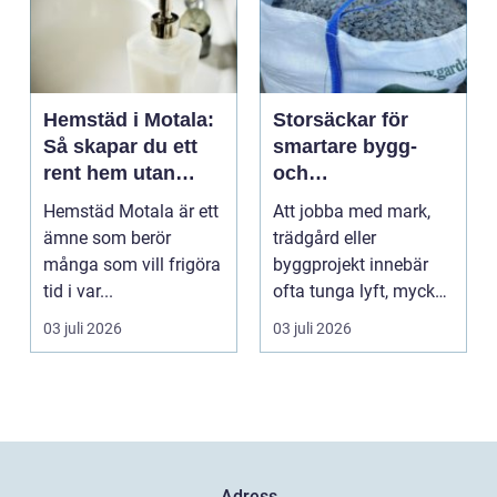
Hemstäd i Motala:
Storsäckar för
Så skapar du ett
smartare bygg-
rent hem utan
och
stress
trädgårdsprojekt
Hemstäd Motala är ett
Att jobba med mark,
ämne som berör
trädgård eller
många som vill frigöra
byggprojekt innebär
tid i var...
ofta tunga lyft, mycket
logis...
03 juli 2026
03 juli 2026
Adress