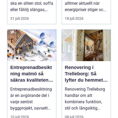
ska en sliten stol, soffa
alltmer aktuellt när
eller fåtölj slängas,
energipriser stiger och
säljas billi...
fler vill sän...
31 juli 2026
18 juli 2026
Entreprenadbesikt
Renovering i
ning malmö så
Trelleborg: Så
säkras kvaliteten i
lyfter du hemmet
byggprojekt
på ett smart sätt
Entreprenadbesiktning
Renovering Trelleborg
är en avgörande del i
handlar om att
varje seriöst
kombinera funktion,
byggprojekt, oavsett
stil och långsiktig
om det handlar om en
ekonomi i samma p...
10 juli 2026
08 juli 2026