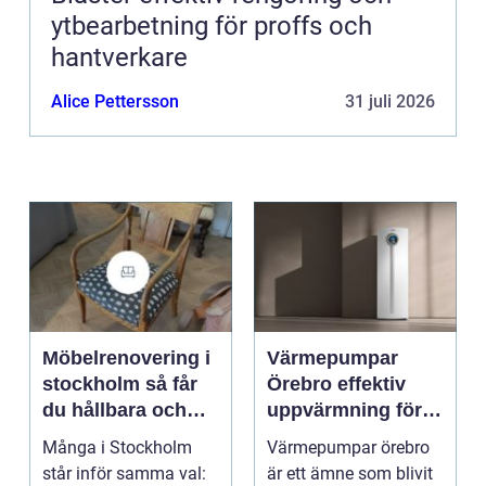
ytbearbetning för proffs och
hantverkare
Alice Pettersson
31 juli 2026
Möbelrenovering i
Värmepumpar
stockholm så får
Örebro effektiv
du hållbara och
uppvärmning för
vackra möbler
hus och
Många i Stockholm
Värmepumpar örebro
fastigheter
står inför samma val:
är ett ämne som blivit