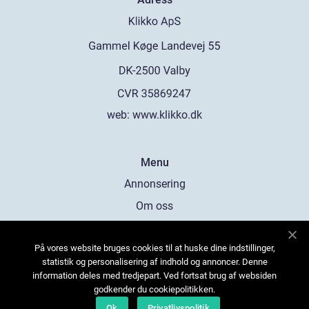
web:
www.klikko.dk
Menu
Annonsering
Om oss
Cookies
På vores website bruges cookies til at huske dine indstillinger,
Kontakta oss
statistik og personalisering af indhold og annoncer. Denne
Sitemap
information deles med tredjepart. Ved fortsat brug af websiden
godkender du cookiepolitikken.
Ok
Privatlivspolitik