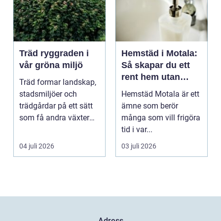
Träd ryggraden i
Hemstäd i Motala:
vår gröna miljö
Så skapar du ett
rent hem utan
Träd formar landskap,
stress
stadsmiljöer och
Hemstäd Motala är ett
trädgårdar på ett sätt
ämne som berör
som få andra växter
många som vill frigöra
klarar. De ger sku...
tid i var...
04 juli 2026
03 juli 2026
Adress