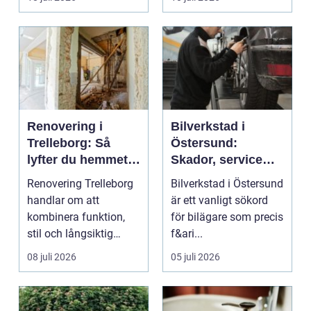
...
Renovering i
Bilverkstad i
Trelleborg: Så
Östersund:
lyfter du hemmet
Skador, service
på ett smart sätt
och smarta val för
Renovering Trelleborg
Bilverkstad i Östersund
din bil
handlar om att
är ett vanligt sökord
kombinera funktion,
för bilägare som precis
stil och långsiktig
f&ari...
ekonomi i samma p...
08 juli 2026
05 juli 2026