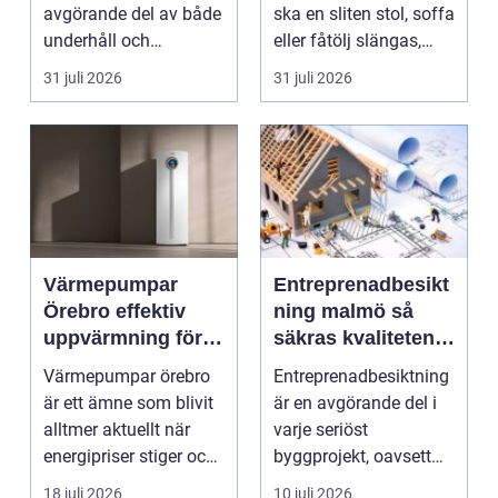
avgörande del av både
ska en sliten stol, soffa
underhåll och
eller fåtölj slängas,
renovering. Färg, rost,
säljas billi...
31 juli 2026
31 juli 2026
smu...
Värmepumpar
Entreprenadbesikt
Örebro effektiv
ning malmö så
uppvärmning för
säkras kvaliteten i
hus och
byggprojekt
Värmepumpar örebro
Entreprenadbesiktning
fastigheter
är ett ämne som blivit
är en avgörande del i
alltmer aktuellt när
varje seriöst
energipriser stiger och
byggprojekt, oavsett
fler vill sän...
om det handlar om en
18 juli 2026
10 juli 2026