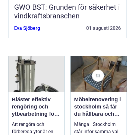
GWO BST: Grunden för säkerhet i
vindkraftsbranschen
Eva Sjöberg
01 augusti 2026
Bläster effektiv
Möbelrenovering i
rengöring och
stockholm så får
ytbearbetning för
du hållbara och
proffs och
vackra möbler
Att rengöra och
Många i Stockholm
hantverkare
förbereda ytor är en
står inför samma val: