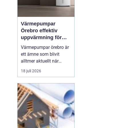
Värmepumpar
Örebro effektiv
uppvärmning för
hus och fastigheter
Värmepumpar örebro är
ett ämne som blivit
alltmer aktuellt när
energipriser stiger och
18 juli 2026
fler vill sänka sina
driftskostnader
samtidigt som
klimatpåverkan minskar.
Många villaägare och
fastighetsägare i
regionen tittar på hur de
kan byta från direktver...