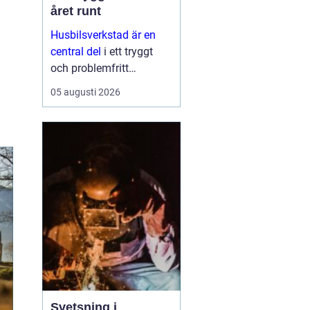
året runt
Husbilsverkstad är en
central del
i ett tryggt
och problemfritt
husbilsliv. När en husbil
05 augusti 2026
används som både
fordon och hem ...
Svetsning i