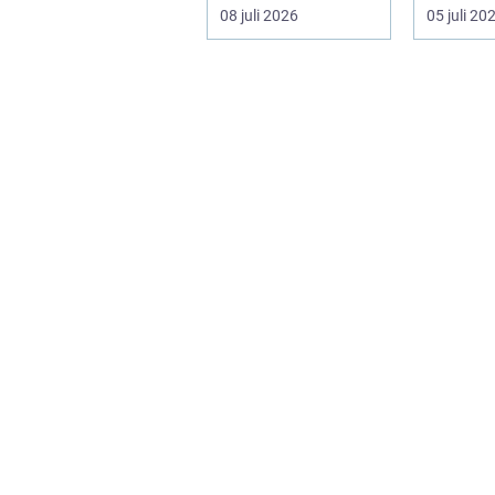
långsiktig ekonomi i
f&ari...
08 juli 2026
05 juli 20
samma p...