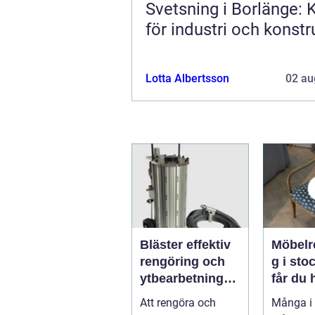
Svetsning i Borlänge: K
för industri och konstr
Lotta Albertsson
02 au
Bläster effektiv
Möbelr
rengöring och
g i stoc
ytbearbetning
får du 
för proffs och
och va
Att rengöra och
Många i
hantverkare
möbler