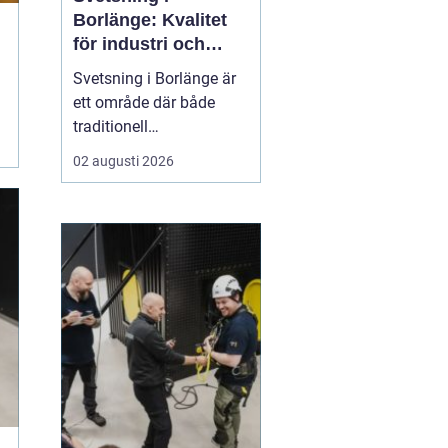
Borlänge: Kvalitet
för industri och
konstruktion
Svetsning i Borlänge är
ett område där både
traditionell
verkstadsindustri och
02 augusti 2026
moderna
konstruktionsprojekt
möts. I takt med att
kraven på hållbara
lösningar och hög
produktionssäkerhet ö...