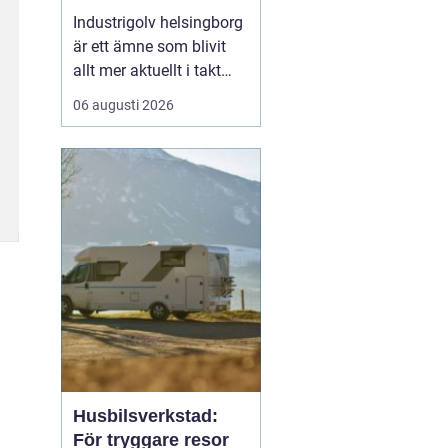
belastning och tuffa
Industrigolv helsingborg
krav
är ett ämne som blivit
allt mer aktuellt i takt
med att fler
06 augusti 2026
verksamheter söker
hållbara, säkra och
lättskötta golvlösningar.
I moderna
produktionsmiljöer
behöver golvet vara mer
än bara en slityta. Golvet
ska tåla tung trafi...
Husbilsverkstad:
För tryggare resor