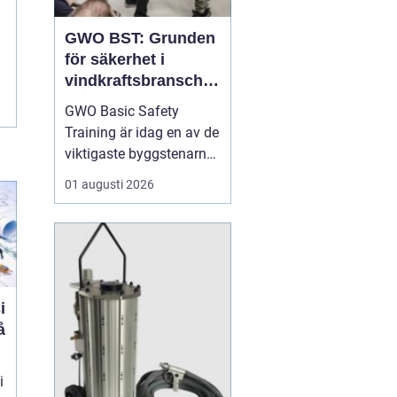
GWO BST: Grunden
för säkerhet i
vindkraftsbransche
n
GWO Basic Safety
Training är idag en av de
viktigaste byggstenarna
för alla som vill arbeta
01 augusti 2026
professionellt inom
vindkraft. Utbildningen
skapar en gemensam
säkerhetsnivå i en
bransch där jobbet ofta
sker långt frå...
i
i