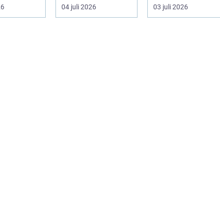
växter klarar. De ger
26
04 juli 2026
03 juli 2026
sku...