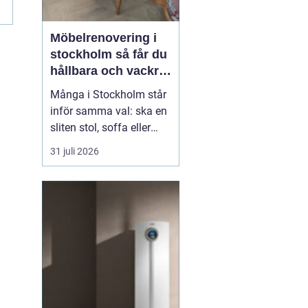
Möbelrenovering i
stockholm så får du
hållbara och vackra
möbler
Många i Stockholm står
inför samma val: ska en
sliten stol, soffa eller
fåtölj slängas, säljas
31 juli 2026
billigt eller renoveras?
Allt fler väljer att satsa
på hantverksmässig
möbelrenovering istället
för nyköp. Resultatet blir
ofta både mer personligt,
mer h...