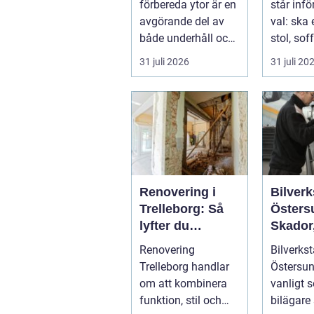
förbereda ytor är en
står inf
avgörande del av
val: ska 
både underhåll och
stol, soff
renovering. Färg,
fåtölj sl
31 juli 2026
31 juli 20
rost, smu...
säljas bill
Renovering i
Bilverk
Trelleborg: Så
Östers
lyfter du
Skador,
hemmet på ett
och sm
Renovering
Bilverkst
smart sätt
för din 
Trelleborg handlar
Östersun
om att kombinera
vanligt s
funktion, stil och
bilägare