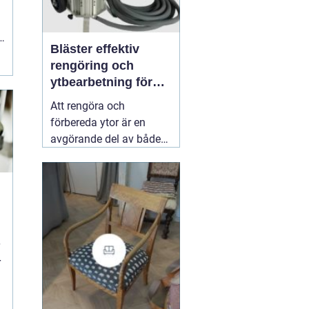
t
Bläster effektiv
rengöring och
ytbearbetning för
proffs och
Att rengöra och
hantverkare
förbereda ytor är en
avgörande del av både
underhåll och
renovering. Färg, rost,
smuts och gamla
beläggningar gör att
material åldras snabbare
och försämrar
slutresultatet vid
r
målning eller annan
behandling. Här
31 juli
2026