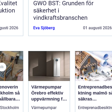
valitet
GWO BST: Grunden för
uktion
säkerhet i
vindkraftsbranschen
gusti 2026
Eva Sjöberg
01 augusti 2026
enoverin
Värmepumpar
Entreprenadbes
kholm så
Örebro effektiv
ktning malmö så
hållbara
uppvärmning för
säkras
ckra
hus och
kvaliteten i
 Stockholm
Värmepumpar
Entreprenadbesiktn
fastigheter
byggprojekt