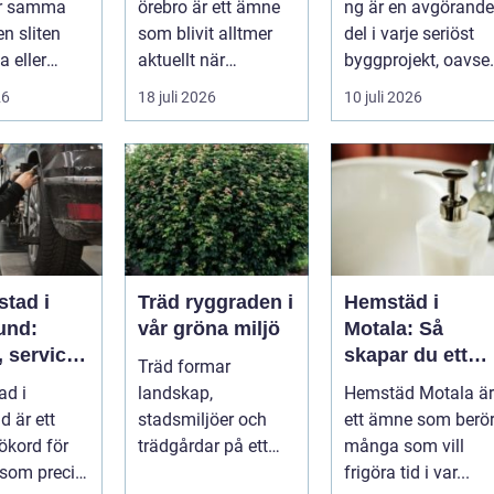
ör samma
örebro är ett ämne
ng är en avgörande
en sliten
som blivit alltmer
del i varje seriöst
a eller
aktuellt när
byggprojekt, oavset
ängas,
energipriser stiger
om det handlar om
26
18 juli 2026
10 juli 2026
i...
och fler vill sän...
en ...
stad i
Träd ryggraden i
Hemstäd i
und:
vår gröna miljö
Motala: Så
 service
skapar du ett
Träd formar
arta val
rent hem utan
ad i
landskap,
Hemstäd Motala är
bil
stress
d är ett
stadsmiljöer och
ett ämne som berö
ökord för
trädgårdar på ett
många som vill
 som precis
sätt som få andra
frigöra tid i var...