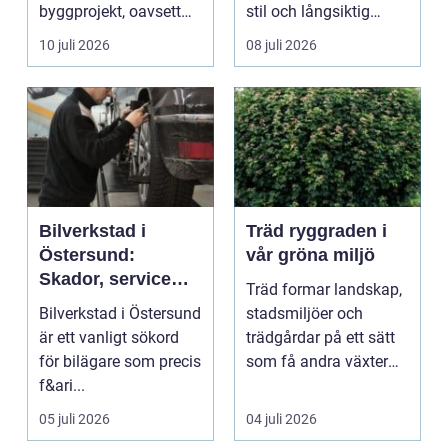
byggprojekt, oavsett
stil och långsiktig
om det handlar om en
ekonomi i samma p...
10 juli 2026
08 juli 2026
...
Bilverkstad i
Träd ryggraden i
Östersund:
vår gröna miljö
Skador, service
Träd formar landskap,
och smarta val för
Bilverkstad i Östersund
stadsmiljöer och
din bil
är ett vanligt sökord
trädgårdar på ett sätt
för bilägare som precis
som få andra växter
f&ari...
klarar. De ger sku...
05 juli 2026
04 juli 2026