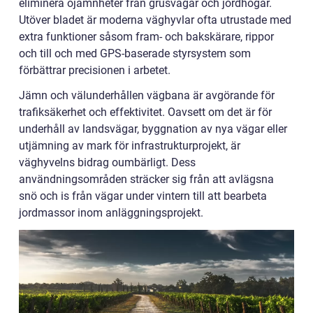
eliminera ojämnheter från grusvägar och jordhögar.
Utöver bladet är moderna väghyvlar ofta utrustade med
extra funktioner såsom fram- och bakskärare, rippor
och till och med GPS-baserade styrsystem som
förbättrar precisionen i arbetet.
Jämn och välunderhållen vägbana är avgörande för
trafiksäkerhet och effektivitet. Oavsett om det är för
underhåll av landsvägar, byggnation av nya vägar eller
utjämning av mark för infrastrukturprojekt, är
väghyvelns bidrag oumbärligt. Dess
användningsområden sträcker sig från att avlägsna
snö och is från vägar under vintern till att bearbeta
jordmassor inom anläggningsprojekt.