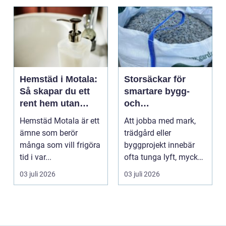
Hemstäd i Motala:
Storsäckar för
Så skapar du ett
smartare bygg-
rent hem utan
och
stress
trädgårdsprojekt
Hemstäd Motala är ett
Att jobba med mark,
ämne som berör
trädgård eller
många som vill frigöra
byggprojekt innebär
tid i var...
ofta tunga lyft, mycket
logis...
03 juli 2026
03 juli 2026