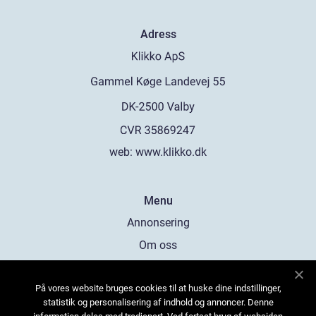
Adress
web:
www.klikko.dk
Menu
Annonsering
Om oss
Cookies
På vores website bruges cookies til at huske dine indstillinger,
Kontakta oss
statistik og personalisering af indhold og annoncer. Denne
Sitemap