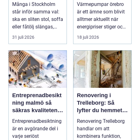
vackra möbler
hus och
Många i Stockholm
Värmepumpar örebro
fastigheter
står inför samma val:
är ett ämne som blivit
ska en sliten stol, soffa
alltmer aktuellt när
eller fåtölj slängas,
energipriser stiger och
säljas billi...
fler vill sän...
31 juli 2026
18 juli 2026
Entreprenadbesikt
Renovering i
ning malmö så
Trelleborg: Så
säkras kvaliteten i
lyfter du hemmet
byggprojekt
på ett smart sätt
Entreprenadbesiktning
Renovering Trelleborg
är en avgörande del i
handlar om att
varje seriöst
kombinera funktion,