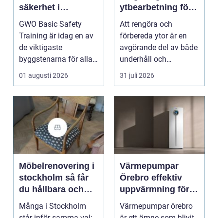
säkerhet i
ytbearbetning för
vindkraftsbransch
proffs och
GWO Basic Safety
Att rengöra och
en
hantverkare
Training är idag en av
förbereda ytor är en
de viktigaste
avgörande del av både
byggstenarna för alla
underhåll och
som vill arbet...
renovering. Färg, rost,
01 augusti 2026
31 juli 2026
smu...
Möbelrenovering i
Värmepumpar
stockholm så får
Örebro effektiv
du hållbara och
uppvärmning för
vackra möbler
hus och
Många i Stockholm
Värmepumpar örebro
fastigheter
står inför samma val:
är ett ämne som blivit