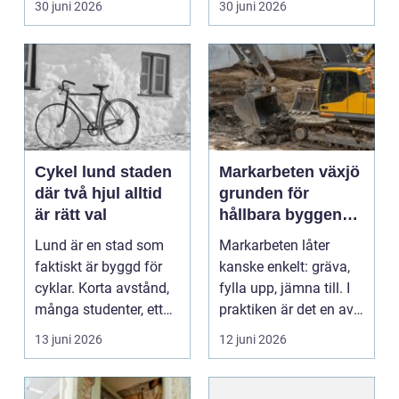
30 juni 2026
30 juni 2026
uppvä...
räcker ...
Cykel lund staden
Markarbeten växjö
där två hjul alltid
grunden för
är rätt val
hållbara byggen
och vackra
Lund är en stad som
Markarbeten låter
utemiljöer
faktiskt är byggd för
kanske enkelt: gräva,
cyklar. Korta avstånd,
fylla upp, jämna till. I
många studenter, ett
praktiken är det en av
levande centru...
de viktigast...
13 juni 2026
12 juni 2026