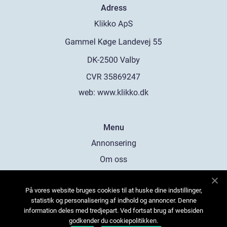
Adress
web:
www.klikko.dk
Menu
Annonsering
Om oss
Cookies
På vores website bruges cookies til at huske dine indstillinger,
Kontakta oss
statistik og personalisering af indhold og annoncer. Denne
Sitemap
information deles med tredjepart. Ved fortsat brug af websiden
godkender du cookiepolitikken.