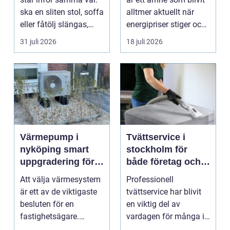
ska en sliten stol, soffa
alltmer aktuellt när
eller fåtölj slängas,
energipriser stiger och
säljas billi...
fler vill sän...
31 juli 2026
18 juli 2026
Värmepump i
Tvättservice i
nyköping smart
stockholm för
uppgradering för
både företag och
både villor och
privatpersoner
Att välja värmesystem
Professionell
lokaler
är ett av de viktigaste
tvättservice har blivit
besluten för en
en viktig del av
fastighetsägare.
vardagen för många i
Kostnaderna för
Stockholm. Tiden