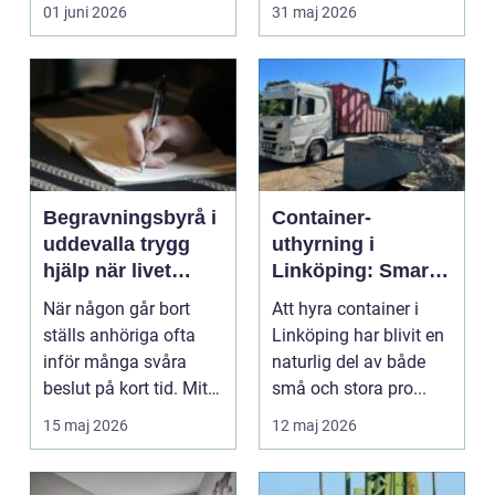
beslut och en hel del
ge luckor och låd...
01 juni 2026
31 maj 2026
osä...
Begravningsbyrå i
Container-
uddevalla trygg
uthyrning i
hjälp när livet
Linköping: Smart
vänder
avfallshantering
När någon går bort
Att hyra container i
för bygg, rivning
ställs anhöriga ofta
Linköping har blivit en
och röjning
inför många svåra
naturlig del av både
beslut på kort tid. Mitt i
små och stora pro...
sorgen behöver ...
15 maj 2026
12 maj 2026