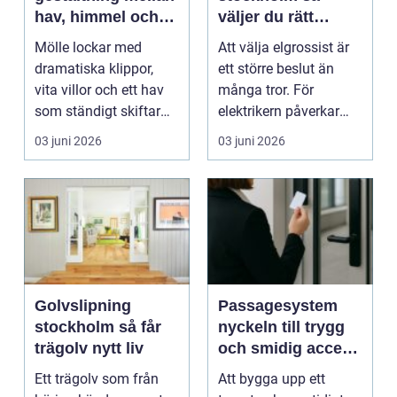
hav, himmel och
väljer du rätt
natur
partner för
Mölle lockar med
Att välja elgrossist är
elmaterial och
dramatiska klippor,
ett större beslut än
belysning
vita villor och ett hav
många tror. För
som ständigt skiftar
elektrikern påverkar
färg. Här blir var...
valet både tidsåtg...
03 juni 2026
03 juni 2026
Golvslipning
Passagesystem
stockholm så får
nyckeln till trygg
trägolv nytt liv
och smidig access
i moderna
Ett trägolv som från
Att bygga upp ett
fastigheter