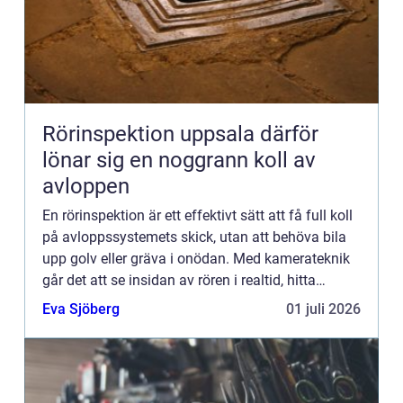
Rörinspektion uppsala därför
lönar sig en noggrann koll av
avloppen
En rörinspektion är ett effektivt sätt att få full koll
på avloppssystemets skick, utan att behöva bila
upp golv eller gräva i onödan. Med kamerateknik
går det att se insidan av rören i realtid, hitta
problem i tid och planera åtgärder på ett smart o...
Eva Sjöberg
01 juli 2026