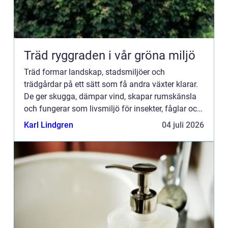
Träd ryggraden i vår gröna miljö
Träd formar landskap, stadsmiljöer och
trädgårdar på ett sätt som få andra växter klarar.
De ger skugga, dämpar vind, skapar rumskänsla
och fungerar som livsmiljö för insekter, fåglar och
smådjur. Samtidigt lagrar de stora mängder kol i
Karl Lindgren
04 juli 2026
mark och biom...