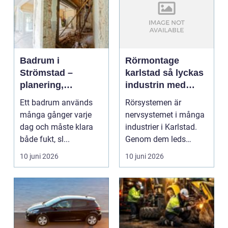
Badrum i
Rörmontage
Strömstad –
karlstad så lyckas
planering,
industrin med
renovering och
säkra och hållbara
Ett badrum används
Rörsystemen är
smarta val
rörlösningar
många gånger varje
nervsystemet i många
dag och måste klara
industrier i Karlstad.
både fukt, sl...
Genom dem leds
värme, kyla, ånga,
10 juni 2026
10 juni 2026
gaser o...