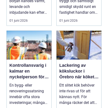
början kändes varmt,
tryggt och samtidigt
levande och
smidigt skydd runt en
inbjudande kan efter
fastighet handlar om
några år börja se trött
mer än lås och nyc...
01 juni 2026
01 juni 2026
u...
Kontrollansvarig i
Lackering av
kalmar en
köksluckor i
nyckelperson för
Örebro när köket
trygga byggprojekt
får ett nytt liv
En bygg- eller
Ett slitet kök behöver
renoveringssatsning
inte rivas ut för att
innebär ofta stora
kännas nytt. För
investeringar, många
många räcker det att