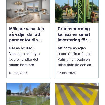
Mäklare vasastan
Brunnsborrning
så väljer du rätt
kalmar en smart
partner för din
investering för
bostadsaffär
vatten och energi
När en bostad i
Att borra en egen
Vasastan ska byta
brunn är för många i
ägare handlar det
Kalmar län både en
sällan bara om
frihetskänsla och en
kvadratmeter och pris.
långsiktig investerin...
07 maj 2026
06 maj 2026
Här möts a...