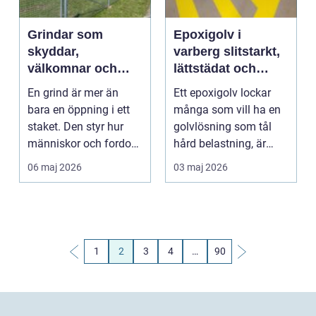
Grindar som
Epoxigolv i
skyddar,
varberg slitstarkt,
välkomnar och
lättstädat och
ramar in
modernt
En grind är mer än
Ett epoxigolv lockar
bara en öppning i ett
många som vill ha en
staket. Den styr hur
golvlösning som tål
människor och fordon
hård belastning, är
rör sig, sätter t...
enkel att sköta oc...
06 maj 2026
03 maj 2026
1
2
3
4
…
90