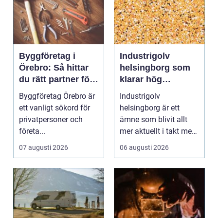
Byggföretag i
Industrigolv
Örebro: Så hittar
helsingborg som
du rätt partner för
klarar hög
ditt projekt
belastning och
Byggföretag Örebro är
Industrigolv
tuffa krav
ett vanligt sökord för
helsingborg är ett
privatpersoner och
ämne som blivit allt
företa...
mer aktuellt i takt med
att fler verksamheter
07 augusti 2026
06 augusti 2026
s...