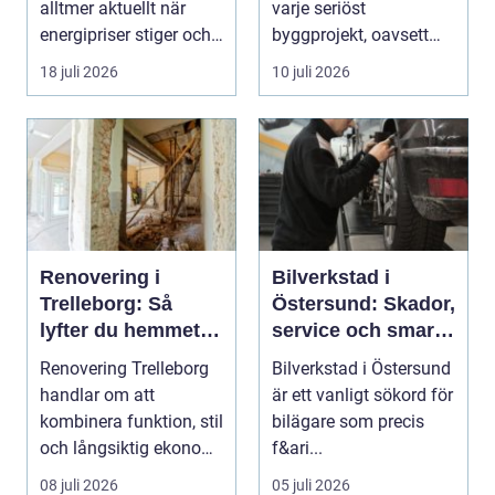
alltmer aktuellt när
varje seriöst
energipriser stiger och
byggprojekt, oavsett
fler vill sän...
om det handlar om en
18 juli 2026
10 juli 2026
...
Renovering i
Bilverkstad i
Trelleborg: Så
Östersund: Skador,
lyfter du hemmet
service och smarta
på ett smart sätt
val för din bil
Renovering Trelleborg
Bilverkstad i Östersund
handlar om att
är ett vanligt sökord för
kombinera funktion, stil
bilägare som precis
och långsiktig ekonomi
f&ari...
i samma p...
08 juli 2026
05 juli 2026