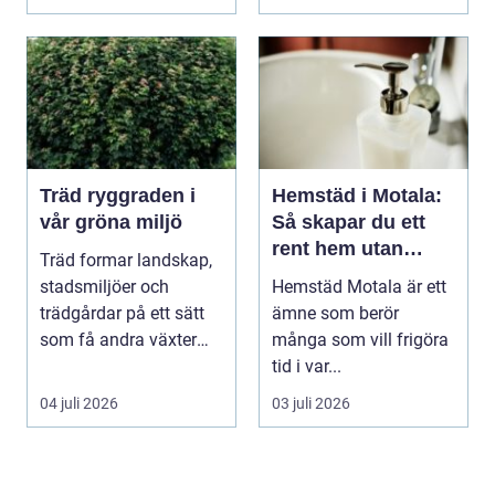
Träd ryggraden i
Hemstäd i Motala:
vår gröna miljö
Så skapar du ett
rent hem utan
Träd formar landskap,
stress
stadsmiljöer och
Hemstäd Motala är ett
trädgårdar på ett sätt
ämne som berör
som få andra växter
många som vill frigöra
klarar. De ger sku...
tid i var...
04 juli 2026
03 juli 2026