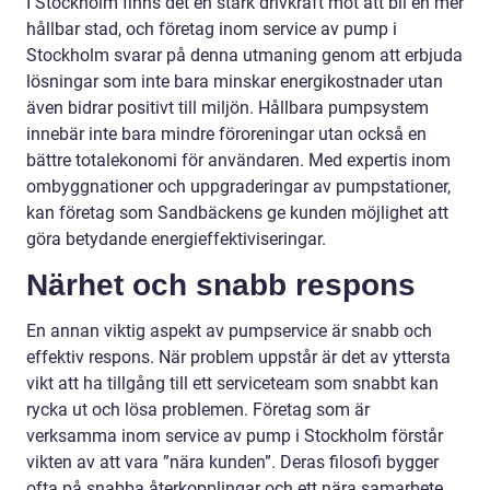
I Stockholm finns det en stark drivkraft mot att bli en mer
hållbar stad, och företag inom service av pump i
Stockholm svarar på denna utmaning genom att erbjuda
lösningar som inte bara minskar energikostnader utan
även bidrar positivt till miljön. Hållbara pumpsystem
innebär inte bara mindre föroreningar utan också en
bättre totalekonomi för användaren. Med expertis inom
ombyggnationer och uppgraderingar av pumpstationer,
kan företag som Sandbäckens ge kunden möjlighet att
göra betydande energieffektiviseringar.
Närhet och snabb respons
En annan viktig aspekt av pumpservice är snabb och
effektiv respons. När problem uppstår är det av yttersta
vikt att ha tillgång till ett serviceteam som snabbt kan
rycka ut och lösa problemen. Företag som är
verksamma inom service av pump i Stockholm förstår
vikten av att vara ”nära kunden”. Deras filosofi bygger
ofta på snabba återkopplingar och ett nära samarbete