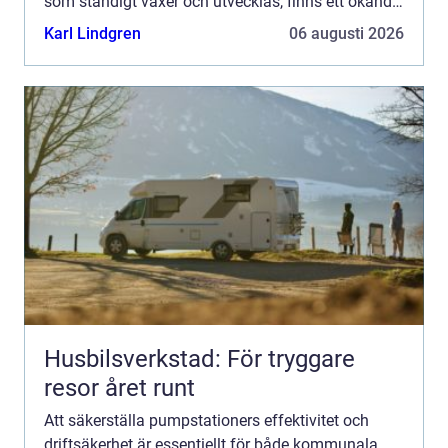
som ständigt växer och utvecklas, finns ett ökande
beh...
Karl Lindgren
06 augusti 2026
Husbilsverkstad: För tryggare
resor året runt
Att säkerställa pumpstationers effektivitet och
driftsäkerhet är essentiellt för både kommunala