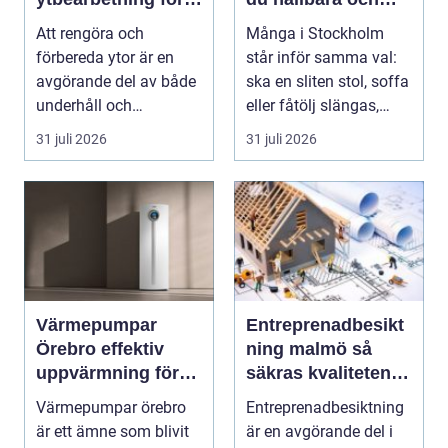
proffs och
vackra möbler
Att rengöra och
Många i Stockholm
hantverkare
förbereda ytor är en
står inför samma val:
avgörande del av både
ska en sliten stol, soffa
underhåll och
eller fåtölj slängas,
renovering. Färg, rost,
säljas billi...
31 juli 2026
31 juli 2026
smu...
Värmepumpar
Entreprenadbesikt
Örebro effektiv
ning malmö så
uppvärmning för
säkras kvaliteten i
hus och fastigheter
byggprojekt
Värmepumpar örebro
Entreprenadbesiktning
är ett ämne som blivit
är en avgörande del i