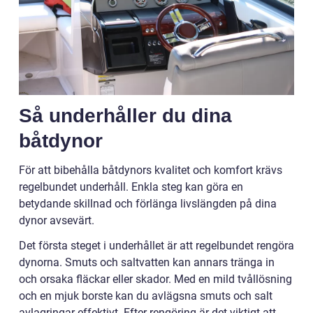
Så underhåller du dina
båtdynor
För att bibehålla båtdynors kvalitet och komfort krävs
regelbundet underhåll. Enkla steg kan göra en
betydande skillnad och förlänga livslängden på dina
dynor avsevärt.
Det första steget i underhållet är att regelbundet rengöra
dynorna. Smuts och saltvatten kan annars tränga in
och orsaka fläckar eller skador. Med en mild tvållösning
och en mjuk borste kan du avlägsna smuts och salt
avlagringar effektivt. Efter rengöring är det viktigt att