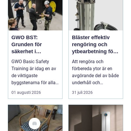
GWO BST:
Bläster effektiv
Grunden för
rengöring och
säkerhet i
ytbearbetning för
vindkraftsbransch
proffs och
GWO Basic Safety
Att rengöra och
en
hantverkare
Training är idag en av
förbereda ytor är en
de viktigaste
avgörande del av både
byggstenarna för alla
underhåll och
som vill arbet...
renovering. Färg, rost,
01 augusti 2026
31 juli 2026
smu...