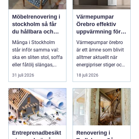
Möbelrenovering i
Värmepumpar
stockholm så får
Örebro effektiv
du hållbara och
uppvärmning för
vackra möbler
hus och
Många i Stockholm
Värmepumpar örebro
fastigheter
står inför samma val:
är ett ämne som blivit
ska en sliten stol, soffa
alltmer aktuellt när
eller fåtölj slängas,
energipriser stiger och
säljas billi...
fler vill sän...
31 juli 2026
18 juli 2026
Entreprenadbesikt
Renovering i