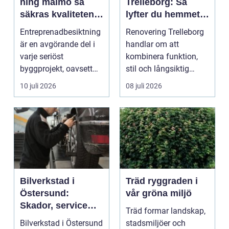
ning malmö så
Trelleborg: Så
säkras kvaliteten i
lyfter du hemmet
byggprojekt
på ett smart sätt
Entreprenadbesiktning
Renovering Trelleborg
är en avgörande del i
handlar om att
varje seriöst
kombinera funktion,
byggprojekt, oavsett
stil och långsiktig
om det handlar om en
ekonomi i samma p...
10 juli 2026
08 juli 2026
...
Bilverkstad i
Träd ryggraden i
Östersund:
vår gröna miljö
Skador, service
Träd formar landskap,
och smarta val för
Bilverkstad i Östersund
stadsmiljöer och