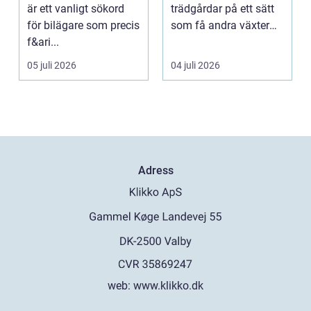
din bil
är ett vanligt sökord
trädgårdar på ett sätt
för bilägare som precis
som få andra växter
f&ari...
klarar. De ger sku...
05 juli 2026
04 juli 2026
Adress
web:
www.klikko.dk