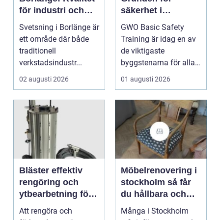
för industri och
säkerhet i
konstruktion
vindkraftsbransch
Svetsning i Borlänge är
GWO Basic Safety
en
ett område där både
Training är idag en av
traditionell
de viktigaste
verkstadsindustr...
byggstenarna för alla
som vill arbet...
02 augusti 2026
01 augusti 2026
Bläster effektiv
Möbelrenovering i
rengöring och
stockholm så får
ytbearbetning för
du hållbara och
proffs och
vackra möbler
Att rengöra och
Många i Stockholm
hantverkare