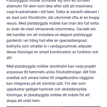
Platsbyggda möbler utmärker sig som ett utmärkt
alternativ för dem som letar efter sätt att maximera
varje kvadratmeter i sitt hem. Detta är särskilt relevant i
en stad som Stockholm, där utrymmet ofta är en knapp
resurs. Med platsbyggda möbler kan man dra full nytta
av även de mest utmanande utrymmena. Oavsett om
det handlar om att installera en elegant platsbyggd
garderob i en trång hall eller en specialdesignad
bokhylla som smälter in i vardagsrummet, erbjuder
dessa lösningar en smart kombination av funktion och
stil.
Med platsbyggda möbler stockholm kan varje projekt
anpassas till hemmets unika förutsättningar. Allt från
snedtak och smala hallar till oregelbundna väggytor
kan integreras på ett sömlöst sätt. För den som
uppskattar gediget hantverk och skräddarsydda
lösningar, är platsbyggda möbler ett måste för att
skapa ett unikt hem.