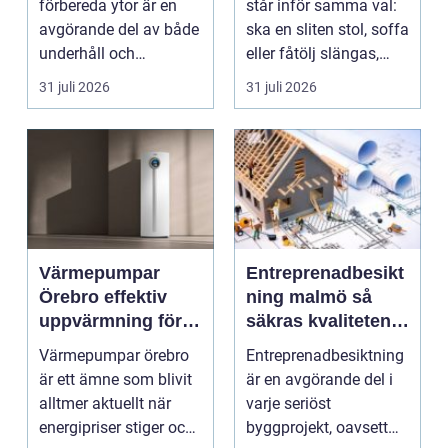
förbereda ytor är en
står inför samma val:
avgörande del av både
ska en sliten stol, soffa
underhåll och
eller fåtölj slängas,
renovering. Färg, rost,
säljas billi...
31 juli 2026
31 juli 2026
smu...
Värmepumpar
Entreprenadbesikt
Örebro effektiv
ning malmö så
uppvärmning för
säkras kvaliteten i
hus och
byggprojekt
Värmepumpar örebro
Entreprenadbesiktning
fastigheter
är ett ämne som blivit
är en avgörande del i
alltmer aktuellt när
varje seriöst
energipriser stiger och
byggprojekt, oavsett