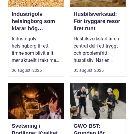
Industrigolv
Husbilsverkstad:
helsingborg som
För tryggare resor
klarar hög
året runt
belastning och
Industrigolv
Husbilsverkstad är en
tuffa krav
helsingborg är ett
central del i ett tryggt
ämne som blivit allt
och problemfritt
mer aktuellt i takt med
husbilsliv. När en
att fler verksamheter
husbil ...
06 augusti 2026
05 augusti 2026
s...
Svetsning i
GWO BST:
Borlänge: Kvalitet
Grunden för