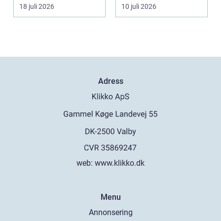
fler vill sän...
om det handlar om en
18 juli 2026
10 juli 2026
...
Adress
web:
www.klikko.dk
Menu
Annonsering