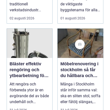
traditionell
de viktigaste
verkstadsindustr...
byggstenarna för alla
som vill arbet...
02 augusti 2026
01 augusti 2026
Bläster effektiv
Möbelrenovering i
rengöring och
stockholm så får
ytbearbetning för
du hållbara och
proffs och
vackra möbler
Att rengöra och
Många i Stockholm
hantverkare
förbereda ytor är en
står inför samma val:
avgörande del av både
ska en sliten stol, soffa
underhåll och
eller fåtölj slängas,
renovering. Färg, rost,
säljas billi...
31 juli 2026
31 juli 2026