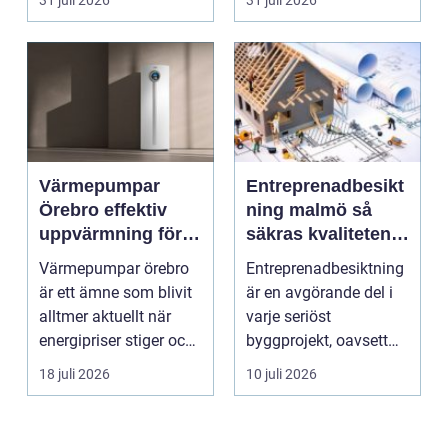
smu...
Värmepumpar
Entreprenadbesikt
Örebro effektiv
ning malmö så
uppvärmning för
säkras kvaliteten i
hus och
byggprojekt
Värmepumpar örebro
Entreprenadbesiktning
fastigheter
är ett ämne som blivit
är en avgörande del i
alltmer aktuellt när
varje seriöst
energipriser stiger och
byggprojekt, oavsett
fler vill sän...
om det handlar om en
18 juli 2026
10 juli 2026
...