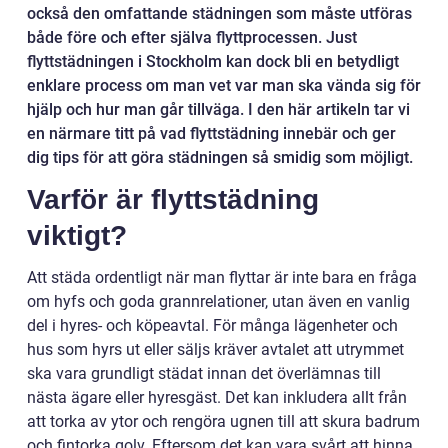
också den omfattande städningen som måste utföras
både före och efter själva flyttprocessen. Just
flyttstädningen i Stockholm kan dock bli en betydligt
enklare process om man vet var man ska vända sig för
hjälp och hur man går tillväga. I den här artikeln tar vi
en närmare titt på vad flyttstädning innebär och ger
dig tips för att göra städningen så smidig som möjligt.
Varför är flyttstädning
viktigt?
Att städa ordentligt när man flyttar är inte bara en fråga
om hyfs och goda grannrelationer, utan även en vanlig
del i hyres- och köpeavtal. För många lägenheter och
hus som hyrs ut eller säljs kräver avtalet att utrymmet
ska vara grundligt städat innan det överlämnas till
nästa ägare eller hyresgäst. Det kan inkludera allt från
att torka av ytor och rengöra ugnen till att skura badrum
och fintorka golv. Eftersom det kan vara svårt att hinna