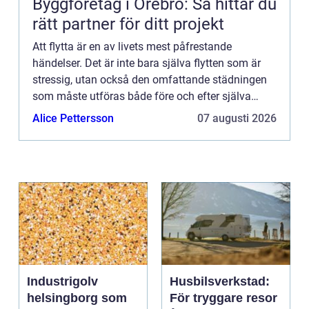
Byggföretag i Örebro: Så hittar du
rätt partner för ditt projekt
Att flytta är en av livets mest påfrestande
händelser. Det är inte bara själva flytten som är
stressig, utan också den omfattande städningen
som måste utföras både före och efter själva
flyttprocessen. Just flyttstädningen i Stockholm
Alice Pettersson
07 augusti 2026
kan dock bli en...
Industrigolv
Husbilsverkstad:
helsingborg som
För tryggare resor