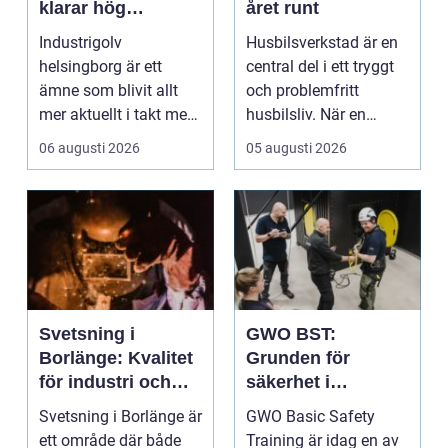
klarar hög
året runt
belastning och
Industrigolv
Husbilsverkstad är en
tuffa krav
helsingborg är ett
central del i ett tryggt
ämne som blivit allt
och problemfritt
mer aktuellt i takt med
husbilsliv. När en
att fler verksamheter
husbil ...
06 augusti 2026
05 augusti 2026
s...
Svetsning i
GWO BST:
Borlänge: Kvalitet
Grunden för
för industri och
säkerhet i
konstruktion
vindkraftsbransch
Svetsning i Borlänge är
GWO Basic Safety
en
ett område där både
Training är idag en av