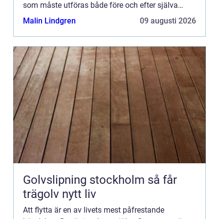
som måste utföras både före och efter själva
flyttprocessen. Just flyttstädningen i Stockholm
Malin Lindgren
09 augusti 2026
kan dock bli en...
Golvslipning stockholm så får
trägolv nytt liv
Att flytta är en av livets mest påfrestande