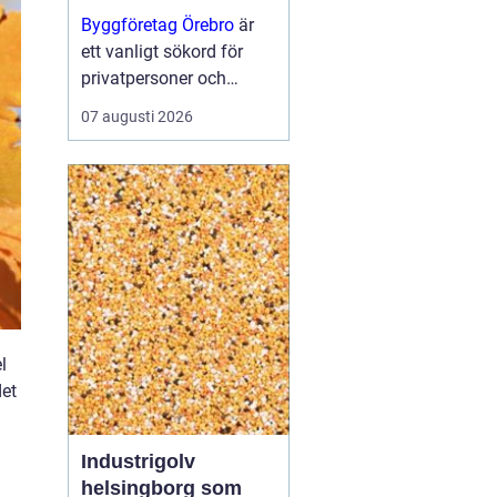
projekt
Byggföretag Örebro
är
ett vanligt sökord för
privatpersoner och
företag som planerar att
07 augusti 2026
bygga nytt, renovera eller
skapa mer yta runt
huset. Många vill ha en
trygg by...
l
det
Industrigolv
helsingborg som