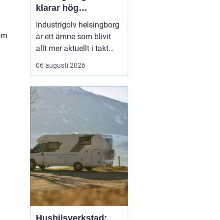
klarar hög
belastning och tuffa
Industrigolv helsingborg
krav
som
är ett ämne som blivit
allt mer aktuellt i takt
med att fler
06 augusti 2026
verksamheter söker
hållbara, säkra och
lättskötta golvlösningar.
I moderna
produktionsmiljöer
behöver golvet vara mer
än bara en slityta. Golvet
ska tåla tung trafi...
Husbilsverkstad: