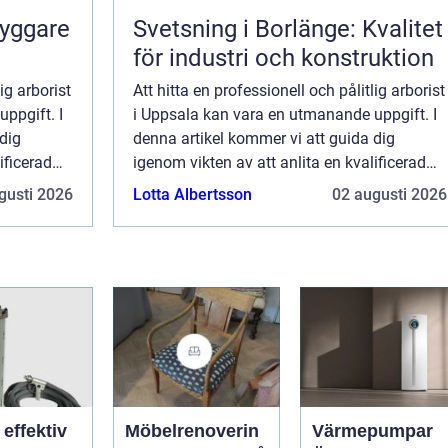
ryggare
Svetsning i Borlänge: Kvalitet
för industri och konstruktion
ig arborist
Att hitta en professionell och pålitlig arborist
ppgift. I
i Uppsala kan vara en utmanande uppgift. I
dig
denna artikel kommer vi att guida dig
ificerad
igenom vikten av att anlita en kvalificerad
det bästa
arborist, och varför Rangloaxe är det bästa
gusti 2026
Lotta Albertsson
02 augusti 2026
valet f&oum...
v
Möbelrenoverin
Värmepumpar