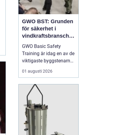
GWO BST: Grunden
för säkerhet i
vindkraftsbransche
n
GWO Basic Safety
Training är idag en av de
viktigaste byggstenarna
för alla som vill arbeta
01 augusti 2026
professionellt inom
vindkraft. Utbildningen
skapar en gemensam
säkerhetsnivå i en
bransch där jobbet ofta
sker långt frå...