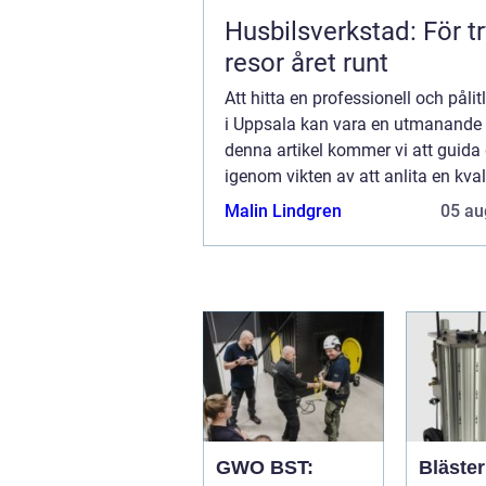
Husbilsverkstad: För t
resor året runt
Att hitta en professionell och pålitl
i Uppsala kan vara en utmanande u
denna artikel kommer vi att guida 
igenom vikten av att anlita en kval
arborist, och varför Rangloaxe är 
Malin Lindgren
05 au
valet f&oum...
GWO BST:
Bläster effekti