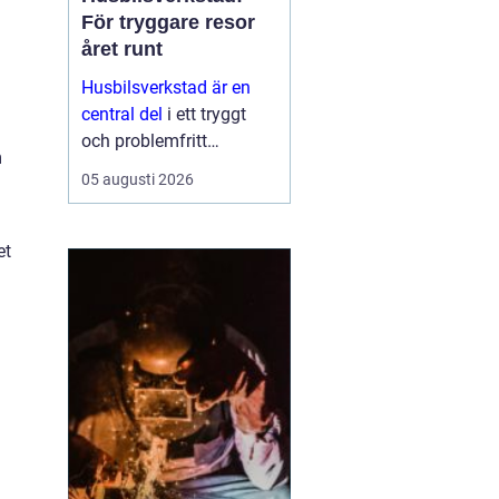
För tryggare resor
året runt
Husbilsverkstad är en
central del
i ett tryggt
och problemfritt
m
husbilsliv. När en husbil
05 augusti 2026
används som både
fordon och hem ...
et