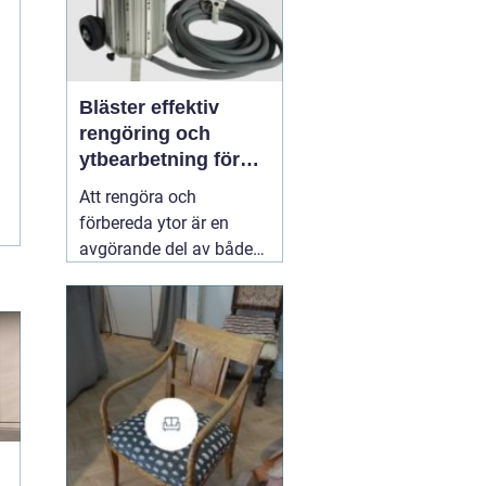
Bläster effektiv
rengöring och
ytbearbetning för
proffs och
Att rengöra och
hantverkare
förbereda ytor är en
avgörande del av både
underhåll och
renovering. Färg, rost,
smuts och gamla
beläggningar gör att
material åldras snabbare
och försämrar
slutresultatet vid
målning eller annan
behandling. Här
31 juli