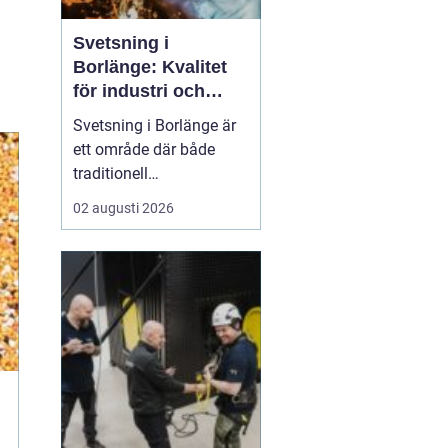
Svetsning i
Borlänge: Kvalitet
för industri och
konstruktion
Svetsning i Borlänge är
ett område där både
traditionell
verkstadsindustri och
02 augusti 2026
moderna
konstruktionsprojekt
möts. I takt med att
kraven på hållbara
lösningar och hög
produktionssäkerhet ö...