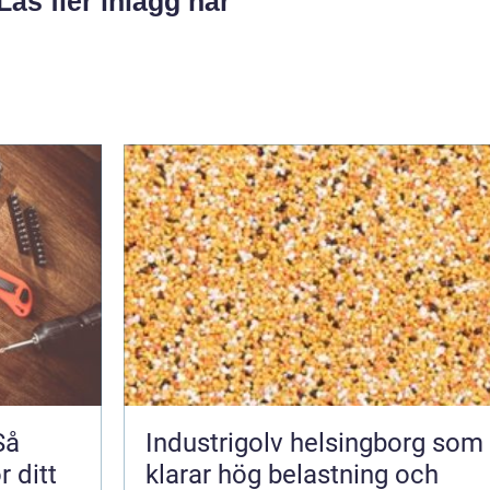
Läs fler inlägg här
Så
Industrigolv helsingborg som
r ditt
klarar hög belastning och