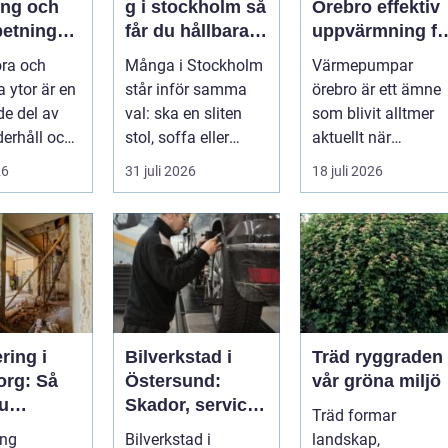
ing och
g i stockholm så
Örebro effektiv
betning
får du hållbara
uppvärmning fö
ffs och
och vackra
hus och
öra och
Många i Stockholm
Värmepumpar
rkare
möbler
fastigheter
a ytor är en
står inför samma
örebro är ett ämne
e del av
val: ska en sliten
som blivit alltmer
erhåll och
stol, soffa eller
aktuellt när
g. Färg,
fåtölj slängas,
energipriser stiger
26
31 juli 2026
18 juli 2026
...
säljas billi...
och fler vill sän...
ring i
Bilverkstad i
Träd ryggraden i
org: Så
Östersund:
vår gröna miljö
du
Skador, service
Träd formar
 på ett
och smarta val
ing
Bilverkstad i
landskap,