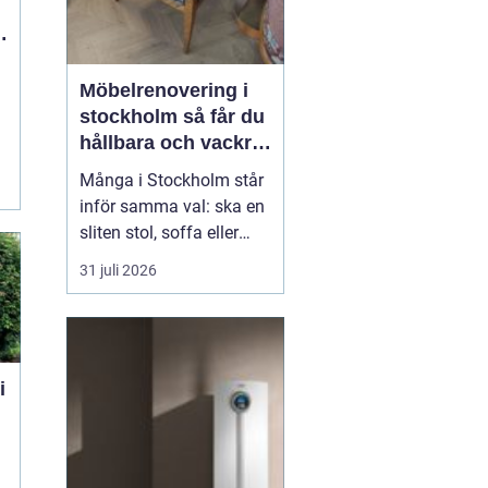
2026
r
Möbelrenovering i
stockholm så får du
hållbara och vackra
möbler
Många i Stockholm står
inför samma val: ska en
sliten stol, soffa eller
fåtölj slängas, säljas
31 juli 2026
billigt eller renoveras?
Allt fler väljer att satsa
på hantverksmässig
möbelrenovering istället
för nyköp. Resultatet blir
ofta både mer personligt,
mer h...