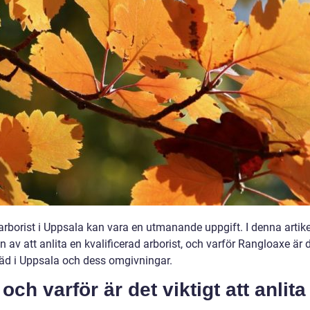
g arborist i Uppsala kan vara en utmanande uppgift. I denna artike
 av att anlita en kvalificerad arborist, och varför Rangloaxe är 
träd i Uppsala och dess omgivningar.
och varför är det viktigt att anlita