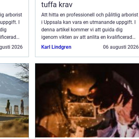
tuffa krav
ig arborist
Att hitta en professionell och pålitlig arborist
ppgift. I
i Uppsala kan vara en utmanande uppgift. I
dig
denna artikel kommer vi att guida dig
ificerad
igenom vikten av att anlita en kvalificerad
det bästa
arborist, och varför Rangloaxe är det bästa
gusti 2026
Karl Lindgren
06 augusti 2026
valet f&oum...