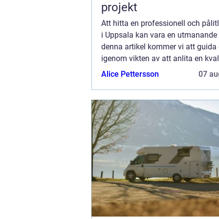
projekt
Att hitta en professionell och pålitl
i Uppsala kan vara en utmanande u
denna artikel kommer vi att guida 
igenom vikten av att anlita en kval
arborist, och varför Rangloaxe är 
Alice Pettersson
07 au
valet f&oum...