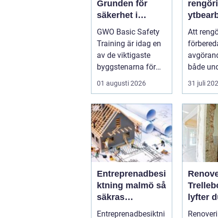
Grunden för
rengör
säkerhet i
ytbear
vindkraftsbrans
för pro
GWO Basic Safety
Att reng
chen
hantve
Training är idag en
förbered
av de viktigaste
avgörand
byggstenarna för
både und
alla som vill arbet...
renoverin
01 augusti 2026
31 juli 20
rost, smu
Entreprenadbesi
Renove
ktning malmö så
Trelleb
säkras
lyfter 
kvaliteten i
hemmet
Entreprenadbesiktni
Renover