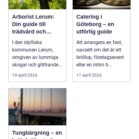
Arborist Lerum:
Catering i
Din guide till
Göteborg – en
trädvård och
utförlig guide
beskärning
I den idylliska
Att arrangera en fest,
kommunen Lerum,
oavsett om det är ett
omgiven av lummiga
bröllop, företagsevent
skogar och glittrande
eller en intim ti...
sjöar, är trä...
19 april 2024
11 april 2024
Tungbärgning – en