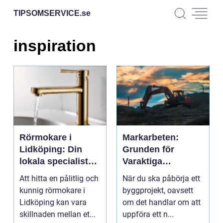
TIPSOMSERVICE.
se
inspiration
Rörmokare i
Markarbeten:
Lidköping: Din
Grunden för
lokala specialist
Varaktiga
för VVS-tjänster
Konstruktioner
Att hitta en pålitlig och
När du ska påbörja ett
kunnig rörmokare i
byggprojekt, oavsett
Lidköping kan vara
om det handlar om att
skillnaden mellan et...
uppföra ett n...