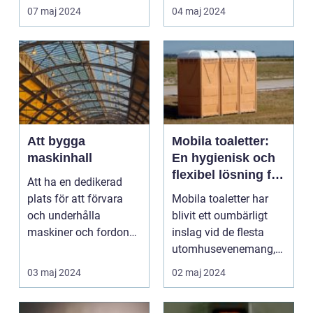
07 maj 2024
04 maj 2024
Att bygga
Mobila toaletter:
maskinhall
En hygienisk och
flexibel lösning för
Att ha en dedikerad
alla evenemang
plats för att förvara
Mobila toaletter har
och underhålla
blivit ett oumbärligt
maskiner och fordon
inslag vid de flesta
är...
utomhusevenemang,
festivaler oc...
03 maj 2024
02 maj 2024