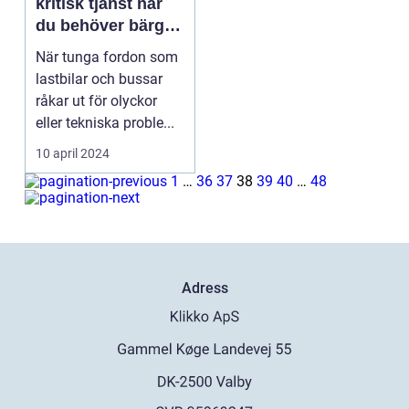
kritisk tjänst när
du behöver bärga
lastbil
När tunga fordon som
lastbilar och bussar
råkar ut för olyckor
eller tekniska proble...
10 april 2024
1
…
36
37
38
39
40
…
48
Adress