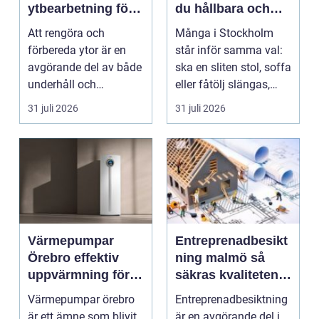
ytbearbetning för
du hållbara och
proffs och
vackra möbler
Att rengöra och
Många i Stockholm
hantverkare
förbereda ytor är en
står inför samma val:
avgörande del av både
ska en sliten stol, soffa
underhåll och
eller fåtölj slängas,
renovering. Färg, rost,
säljas billi...
31 juli 2026
31 juli 2026
smu...
Värmepumpar
Entreprenadbesikt
Örebro effektiv
ning malmö så
uppvärmning för
säkras kvaliteten i
hus och
byggprojekt
Värmepumpar örebro
Entreprenadbesiktning
fastigheter
är ett ämne som blivit
är en avgörande del i