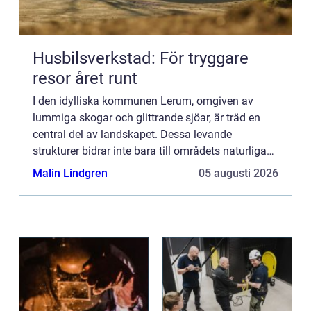
Husbilsverkstad: För tryggare
resor året runt
I den idylliska kommunen Lerum, omgiven av
lummiga skogar och glittrande sjöar, är träd en
central del av landskapet. Dessa levande
strukturer bidrar inte bara till områdets naturliga
skönhet utan spelar också en kriti...
Malin Lindgren
05 augusti 2026