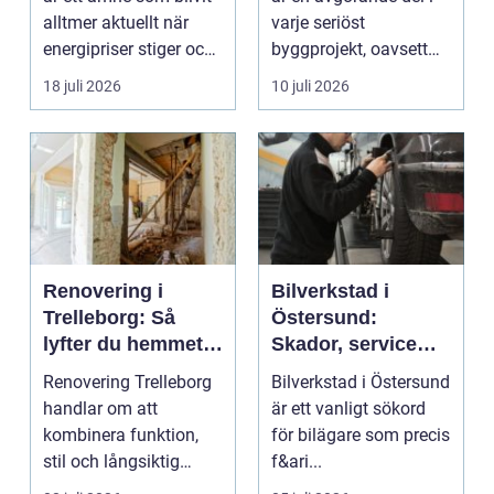
alltmer aktuellt när
varje seriöst
energipriser stiger och
byggprojekt, oavsett
fler vill sän...
om det handlar om en
18 juli 2026
10 juli 2026
...
Renovering i
Bilverkstad i
Trelleborg: Så
Östersund:
lyfter du hemmet
Skador, service
på ett smart sätt
och smarta val för
Renovering Trelleborg
Bilverkstad i Östersund
din bil
handlar om att
är ett vanligt sökord
kombinera funktion,
för bilägare som precis
stil och långsiktig
f&ari...
ekonomi i samma p...