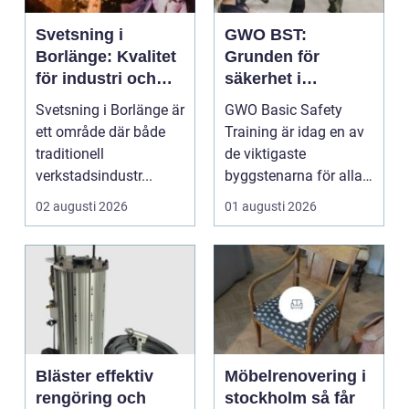
Svetsning i
GWO BST:
Borlänge: Kvalitet
Grunden för
för industri och
säkerhet i
konstruktion
vindkraftsbransch
Svetsning i Borlänge är
GWO Basic Safety
en
ett område där både
Training är idag en av
traditionell
de viktigaste
verkstadsindustr...
byggstenarna för alla
som vill arbet...
02 augusti 2026
01 augusti 2026
Bläster effektiv
Möbelrenovering i
rengöring och
stockholm så får