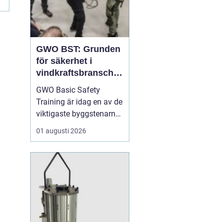
GWO BST: Grunden
för säkerhet i
vindkraftsbransche
n
GWO Basic Safety
Training är idag en av de
viktigaste byggstenarna
för alla som vill arbeta
01 augusti 2026
professionellt inom
vindkraft. Utbildningen
skapar en gemensam
säkerhetsnivå i en
bransch där jobbet ofta
sker långt frå...