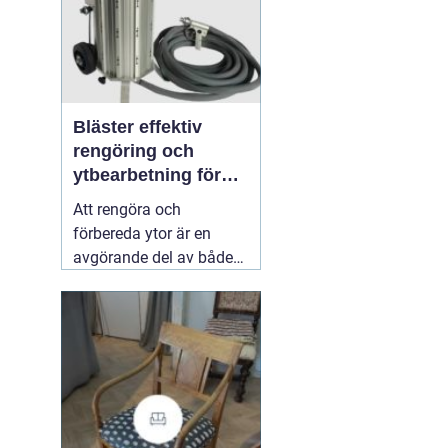
Bläster effektiv
rengöring och
ytbearbetning för
proffs och
Att rengöra och
hantverkare
förbereda ytor är en
avgörande del av både
underhåll och
renovering. Färg, rost,
smuts och gamla
beläggningar gör att
material åldras snabbare
och försämrar
slutresultatet vid