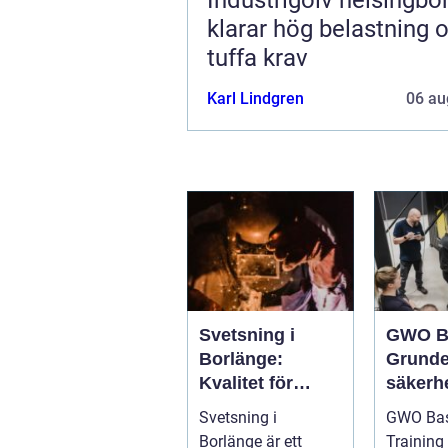
klarar hög belastning 
tuffa krav
Karl Lindgren
06 au
Svetsning i
GWO B
Borlänge:
Grunde
Kvalitet för
säkerhe
industri och
vindkr
Svetsning i
GWO Bas
konstruktion
chen
Borlänge är ett
Training