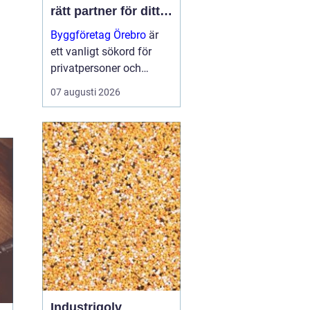
rätt partner för ditt
projekt
Byggföretag Örebro
är
ett vanligt sökord för
privatpersoner och
företag som planerar att
07 augusti 2026
bygga nytt, renovera eller
skapa mer yta runt
huset. Många vill ha en
trygg by...
Industrigolv