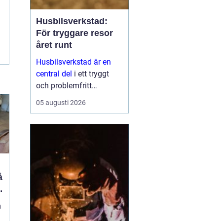
Husbilsverkstad:
För tryggare resor
året runt
Husbilsverkstad är en
central del
i ett tryggt
och problemfritt
husbilsliv. När en husbil
05 augusti 2026
används som både
fordon och hem ...
m