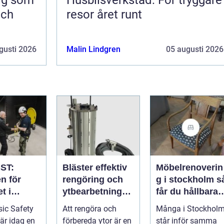
och
resor året runt
gusti 2026
Malin Lindgren
05 augusti 2026
ST:
Bläster effektiv
Möbelrenoverin
n för
rengöring och
g i stockholm så
t i
ytbearbetning
får du hållbara
aftsbrans
för proffs och
och vackra
ic Safety
Att rengöra och
Många i Stockhol
hantverkare
möbler
 är idag en
förbereda ytor är en
står inför samma