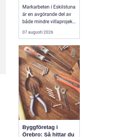
Markarbeten i Eskilstuna
är en avgörande del av
både mindre villaprojekt
och större
07 augusti 2026
byggsatsningar, och rätt
utförda arbeten skapar
en stabil grund för allt
som ska byggas
ovanpå. När marken
förbere...
Byggföretag i
Örebro: Så hittar du