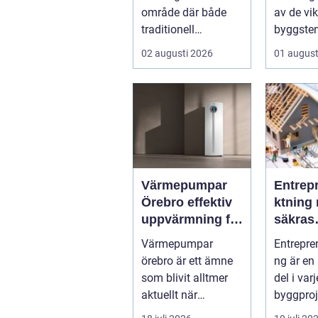
område där både
av de vik
traditionell
byggsten
verkstadsindustr...
alla som 
02 augusti 2026
01 august
Värmepumpar
Entrep
Örebro effektiv
ktning 
uppvärmning för
säkras
hus och
kvalitet
Värmepumpar
Entrepre
fastigheter
byggpr
örebro är ett ämne
ng är en
som blivit alltmer
del i var
aktuellt när
byggproj
energipriser stiger
om det 