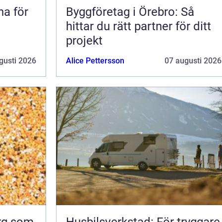
na för
Byggföretag i Örebro: Så
hittar du rätt partner för ditt
projekt
gusti 2026
Alice Pettersson
07 augusti 2026
org som
Husbilsverkstad: För tryggare