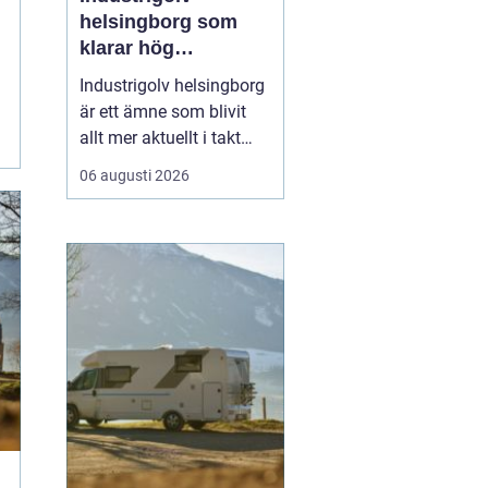
helsingborg som
klarar hög
belastning och tuffa
Industrigolv helsingborg
krav
är ett ämne som blivit
allt mer aktuellt i takt
med att fler
06 augusti 2026
verksamheter söker
hållbara, säkra och
lättskötta golvlösningar.
I moderna
produktionsmiljöer
behöver golvet vara mer
än bara en slityta. Golvet
ska tåla tung trafi...