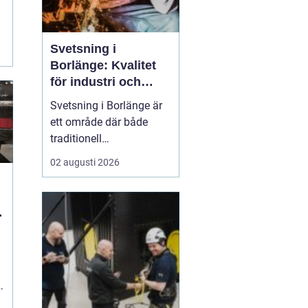
Svetsning i
Borlänge: Kvalitet
för industri och
konstruktion
Svetsning i Borlänge är
ett område där både
traditionell
verkstadsindustri och
02 augusti 2026
moderna
konstruktionsprojekt
möts. I takt med att
kraven på hållbara
lösningar och hög
produktionssäkerhet ö...
s