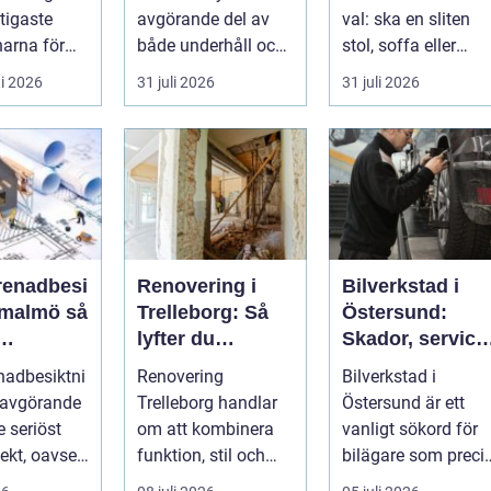
tigaste
avgörande del av
val: ska en sliten
arna för
både underhåll och
stol, soffa eller
vill arbet...
renovering. Färg,
fåtölj slängas,
i 2026
31 juli 2026
31 juli 2026
rost, smu...
säljas billi...
renadbesi
Renovering i
Bilverkstad i
malmö så
Trelleborg: Så
Östersund:
lyfter du
Skador, service
en i
hemmet på ett
och smarta val
nadbesiktni
Renovering
Bilverkstad i
ojekt
smart sätt
för din bil
 avgörande
Trelleborg handlar
Östersund är ett
je seriöst
om att kombinera
vanligt sökord för
ekt, oavsett
funktion, stil och
bilägare som preci
handlar om
långsiktig ekonomi i
f&ari...