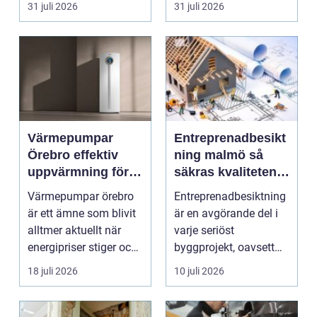
31 juli 2026
31 juli 2026
smu...
Värmepumpar
Entreprenadbesikt
Örebro effektiv
ning malmö så
uppvärmning för
säkras kvaliteten i
hus och
byggprojekt
Värmepumpar örebro
Entreprenadbesiktning
fastigheter
är ett ämne som blivit
är en avgörande del i
alltmer aktuellt när
varje seriöst
energipriser stiger och
byggprojekt, oavsett
fler vill sän...
om det handlar om en
18 juli 2026
10 juli 2026
...