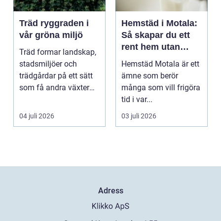
Träd ryggraden i
Hemstäd i Motala:
vår gröna miljö
Så skapar du ett
rent hem utan
Träd formar landskap,
stress
stadsmiljöer och
Hemstäd Motala är ett
trädgårdar på ett sätt
ämne som berör
som få andra växter
många som vill frigöra
klarar. De ger sku...
tid i var...
04 juli 2026
03 juli 2026
Adress