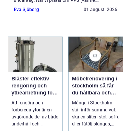
undantag. När vi pratar om VVS (värme,
ventilation och sanitet) hä...
Eva Sjöberg
01 augusti 2026
Bläster effektiv
Möbelrenovering i
rengöring och
stockholm så får
ytbearbetning för
du hållbara och
proffs och
vackra möbler
Att rengöra och
Många i Stockholm
hantverkare
förbereda ytor är en
står inför samma val:
avgörande del av både
ska en sliten stol, soffa
underhåll och
eller fåtölj slängas,
renovering. Färg, rost,
säljas billi...