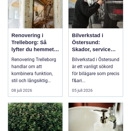
Renovering i
Bilverkstad i
Trelleborg: Så
Östersund:
lyfter du hemmet
Skador, service
på ett smart sätt
och smarta val för
Renovering Trelleborg
Bilverkstad i Östersund
din bil
handlar om att
är ett vanligt sökord
kombinera funktion,
för bilägare som precis
stil och långsiktig
f&ari...
ekonomi i samma p...
08 juli 2026
05 juli 2026