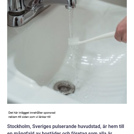
Stockholm, Sveriges pulserande huvudstad, är hem till
en mångfald av bostäder och företag som alla är