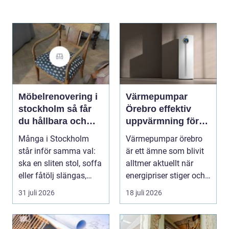
Möbelrenovering i
Värmepumpar
stockholm så får
Örebro effektiv
du hållbara och
uppvärmning för
vackra möbler
hus och fastigheter
Många i Stockholm
Värmepumpar örebro
står inför samma val:
är ett ämne som blivit
ska en sliten stol, soffa
alltmer aktuellt när
eller fåtölj slängas,
energipriser stiger och
säljas billi...
fler vill sän...
31 juli 2026
18 juli 2026