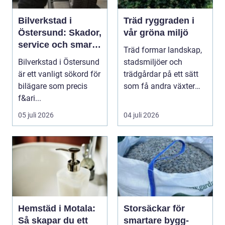
Bilverkstad i
Träd ryggraden i
Östersund: Skador,
vår gröna miljö
service och smarta
Träd formar landskap,
val för din bil
Bilverkstad i Östersund
stadsmiljöer och
är ett vanligt sökord för
trädgårdar på ett sätt
bilägare som precis
som få andra växter
f&ari...
klarar. De ger sku...
05 juli 2026
04 juli 2026
Hemstäd i Motala:
Storsäckar för
Så skapar du ett
smartare bygg-