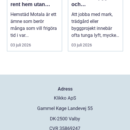
rent hem utan
och
stress
trädgårdsprojekt
Hemstäd Motala är ett
Att jobba med mark,
ämne som berör
trädgård eller
många som vill frigöra
byggprojekt innebär
tid i var...
ofta tunga lyft, mycket
logis...
03 juli 2026
03 juli 2026
Adress