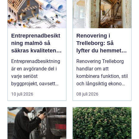
Entreprenadbesikt
Renovering i
ning malmö så
Trelleborg: Så
säkras kvaliteten i
lyfter du hemmet
byggprojekt
på ett smart sätt
Entreprenadbesiktning
Renovering Trelleborg
är en avgörande del i
handlar om att
varje seriöst
kombinera funktion, stil
byggprojekt, oavsett
och långsiktig ekonomi
om det handlar om en
i samma p...
10 juli 2026
08 juli 2026
...