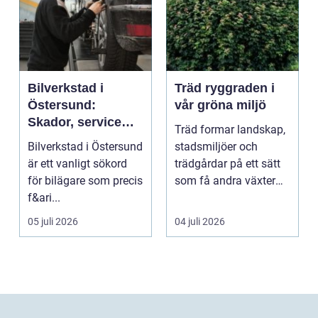
Bilverkstad i
Träd ryggraden i
Östersund:
vår gröna miljö
Skador, service
Träd formar landskap,
och smarta val för
Bilverkstad i Östersund
stadsmiljöer och
din bil
är ett vanligt sökord
trädgårdar på ett sätt
för bilägare som precis
som få andra växter
f&ari...
klarar. De ger sku...
05 juli 2026
04 juli 2026