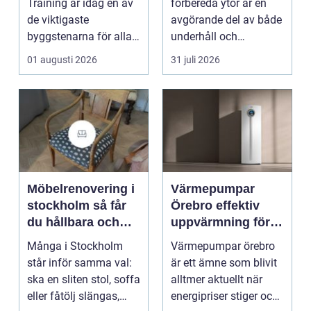
Training är idag en av
förbereda ytor är en
de viktigaste
avgörande del av både
byggstenarna för alla
underhåll och
som vill arbet...
renovering. Färg, rost,
01 augusti 2026
31 juli 2026
smu...
Möbelrenovering i
Värmepumpar
stockholm så får
Örebro effektiv
du hållbara och
uppvärmning för
vackra möbler
hus och
Många i Stockholm
Värmepumpar örebro
fastigheter
står inför samma val:
är ett ämne som blivit
ska en sliten stol, soffa
alltmer aktuellt när
eller fåtölj slängas,
energipriser stiger och