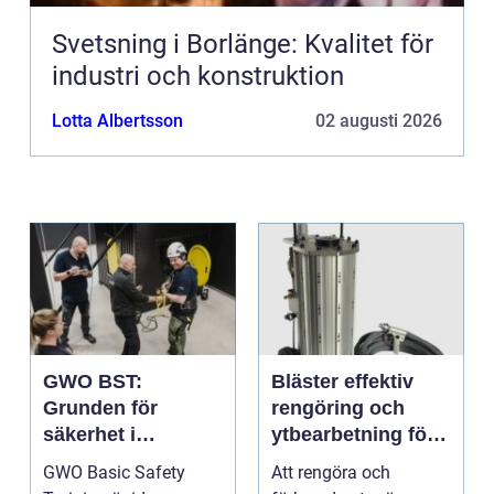
Svetsning i Borlänge: Kvalitet för
industri och konstruktion
Lotta Albertsson
02 augusti 2026
GWO BST:
Bläster effektiv
Grunden för
rengöring och
säkerhet i
ytbearbetning för
vindkraftsbransch
proffs och
GWO Basic Safety
Att rengöra och
en
hantverkare