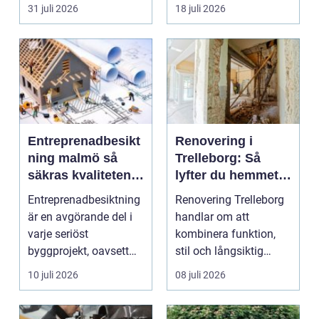
säljas billi...
fler vill sän...
31 juli 2026
18 juli 2026
Entreprenadbesikt
Renovering i
ning malmö så
Trelleborg: Så
säkras kvaliteten i
lyfter du hemmet
byggprojekt
på ett smart sätt
Entreprenadbesiktning
Renovering Trelleborg
är en avgörande del i
handlar om att
varje seriöst
kombinera funktion,
byggprojekt, oavsett
stil och långsiktig
om det handlar om en
ekonomi i samma p...
10 juli 2026
08 juli 2026
...