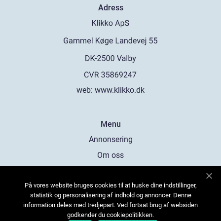
Adress
web:
www.klikko.dk
Menu
Annonsering
Om oss
Cookies
På vores website bruges cookies til at huske dine indstillinger,
Kontakta oss
statistik og personalisering af indhold og annoncer. Denne
Sitemap
information deles med tredjepart. Ved fortsat brug af websiden
godkender du cookiepolitikken.