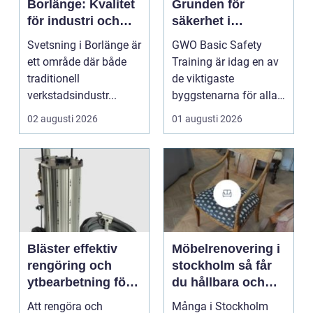
Borlänge: Kvalitet
Grunden för
för industri och
säkerhet i
konstruktion
vindkraftsbransch
Svetsning i Borlänge är
GWO Basic Safety
en
ett område där både
Training är idag en av
traditionell
de viktigaste
verkstadsindustr...
byggstenarna för alla
som vill arbet...
02 augusti 2026
01 augusti 2026
Bläster effektiv
Möbelrenovering i
rengöring och
stockholm så får
ytbearbetning för
du hållbara och
proffs och
vackra möbler
Att rengöra och
Många i Stockholm