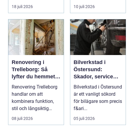
fler vill sän...
om det handlar om en
18 juli 2026
10 juli 2026
...
Renovering i
Bilverkstad i
Trelleborg: Så
Östersund:
lyfter du hemmet
Skador, service
på ett smart sätt
och smarta val för
Renovering Trelleborg
Bilverkstad i Östersund
din bil
handlar om att
är ett vanligt sökord
kombinera funktion,
för bilägare som precis
stil och långsiktig
f&ari...
ekonomi i samma p...
08 juli 2026
05 juli 2026