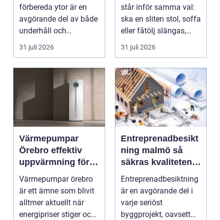
hantverkare
förbereda ytor är en
står inför samma val:
avgörande del av både
ska en sliten stol, soffa
underhåll och
eller fåtölj slängas,
renovering. Färg, rost,
säljas billi...
31 juli 2026
31 juli 2026
smu...
Värmepumpar
Entreprenadbesikt
Örebro effektiv
ning malmö så
uppvärmning för
säkras kvaliteten i
hus och
byggprojekt
Värmepumpar örebro
Entreprenadbesiktning
fastigheter
är ett ämne som blivit
är en avgörande del i
alltmer aktuellt när
varje seriöst
energipriser stiger och
byggprojekt, oavsett