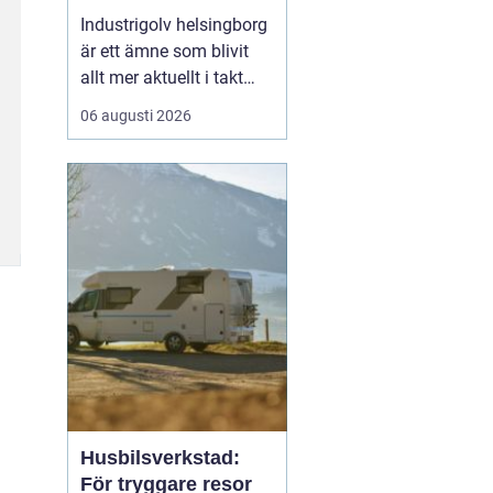
belastning och tuffa
Industrigolv helsingborg
krav
är ett ämne som blivit
allt mer aktuellt i takt
med att fler
06 augusti 2026
verksamheter söker
hållbara, säkra och
lättskötta golvlösningar.
I moderna
produktionsmiljöer
behöver golvet vara mer
än bara en slityta. Golvet
ska tåla tung trafi...
Husbilsverkstad:
För tryggare resor