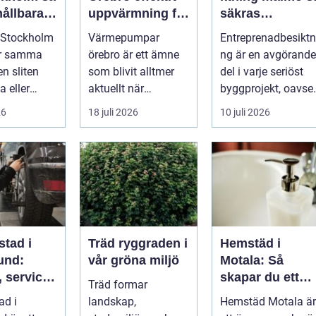
hållbara
uppvärmning för
säkras
ckra
hus och
kvaliteten i
 Stockholm
Värmepumpar
Entreprenadbesiktn
fastigheter
byggprojekt
ör samma
örebro är ett ämne
ng är en avgörande
en sliten
som blivit alltmer
del i varje seriöst
a eller
aktuellt när
byggprojekt, oavset
ängas,
energipriser stiger
om det handlar om
26
18 juli 2026
10 juli 2026
i...
och fler vill sän...
en ...
stad i
Träd ryggraden i
Hemstäd i
und:
vår gröna miljö
Motala: Så
 service
skapar du ett
Träd formar
arta val
rent hem utan
ad i
landskap,
Hemstäd Motala är
bil
stress