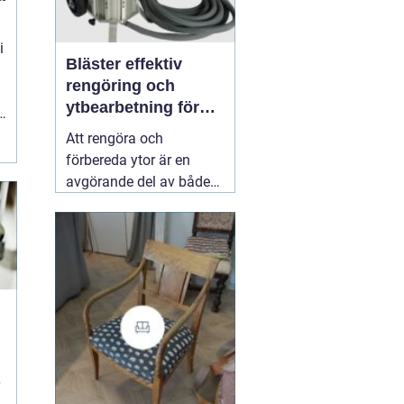
i
Bläster effektiv
rengöring och
ytbearbetning för
t
proffs och
Att rengöra och
hantverkare
förbereda ytor är en
avgörande del av både
underhåll och
renovering. Färg, rost,
smuts och gamla
beläggningar gör att
material åldras snabbare
och försämrar
slutresultatet vid
målning eller annan
behandling. Här
31 juli
2026