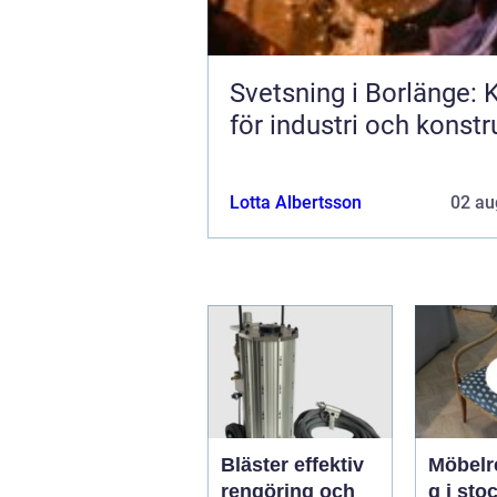
Svetsning i Borlänge: K
för industri och konstr
Lotta Albertsson
02 au
Bläster effektiv
Möbelr
rengöring och
g i stoc