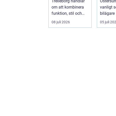
Trelleborg handlar
Östersun
om att kombinera
vanligt s
funktion, stil och
bilägare
långsiktig ekonomi i
f&ari...
08 juli 2026
05 juli 20
samma p...