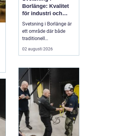
Borlänge: Kvalitet
för industri och
konstruktion
Svetsning i Borlänge är
ett område där både
traditionell
verkstadsindustri och
02 augusti 2026
moderna
konstruktionsprojekt
möts. I takt med att
kraven på hållbara
lösningar och hög
produktionssäkerhet ö...