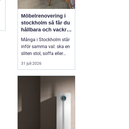
r
Möbelrenovering i
stockholm så får du
hållbara och vackra
möbler
Många i Stockholm står
inför samma val: ska en
sliten stol, soffa eller
fåtölj slängas, säljas
31 juli 2026
billigt eller renoveras?
Allt fler väljer att satsa
på hantverksmässig
möbelrenovering istället
för nyköp. Resultatet blir
ofta både mer personligt,
mer h...