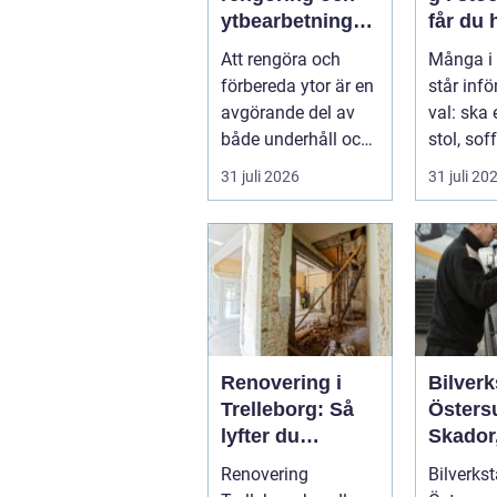
ytbearbetning
får du 
för proffs och
och va
Att rengöra och
Många i
hantverkare
möbler
förbereda ytor är en
står inf
avgörande del av
val: ska 
både underhåll och
stol, soff
renovering. Färg,
fåtölj sl
31 juli 2026
31 juli 20
rost, smu...
säljas bill
Renovering i
Bilverk
Trelleborg: Så
Östers
lyfter du
Skador,
hemmet på ett
och sm
Renovering
Bilverkst
smart sätt
för din 