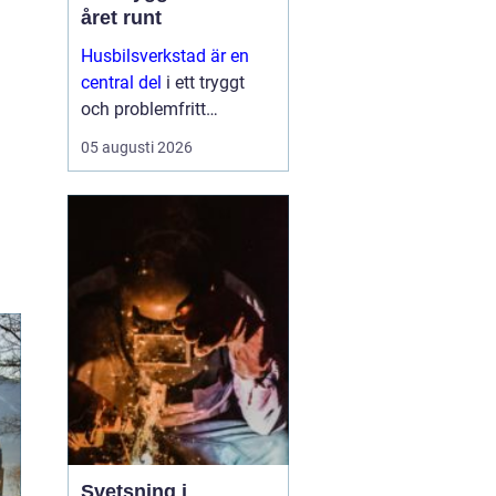
året runt
Husbilsverkstad är en
central del
i ett tryggt
och problemfritt
husbilsliv. När en husbil
05 augusti 2026
används som både
fordon och hem ...
Svetsning i