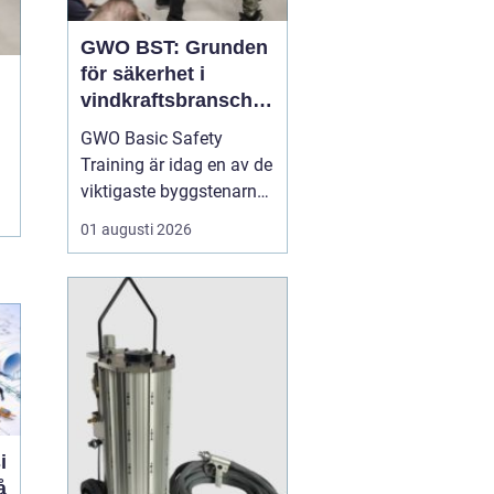
GWO BST: Grunden
för säkerhet i
vindkraftsbransche
n
GWO Basic Safety
Training är idag en av de
viktigaste byggstenarna
för alla som vill arbeta
01 augusti 2026
professionellt inom
vindkraft. Utbildningen
skapar en gemensam
säkerhetsnivå i en
bransch där jobbet ofta
sker långt frå...
i