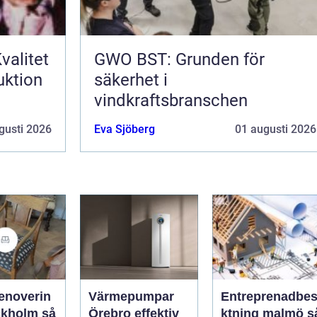
valitet
GWO BST: Grunden för
uktion
säkerhet i
vindkraftsbranschen
gusti 2026
Eva Sjöberg
01 augusti 2026
enoverin
Värmepumpar
Entreprenadbes
kholm så
Örebro effektiv
ktning malmö så