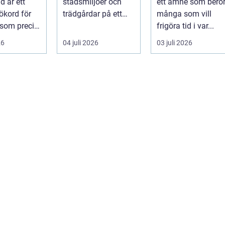
d är ett
stadsmiljöer och
ett ämne som berö
ökord för
trädgårdar på ett
många som vill
 som precis
sätt som få andra
frigöra tid i var...
växter klarar. De ger
26
04 juli 2026
03 juli 2026
sku...