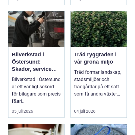
...
Bilverkstad i
Träd ryggraden i
Östersund:
vår gröna miljö
Skador, service
Träd formar landskap,
och smarta val för
Bilverkstad i Östersund
stadsmiljöer och
din bil
är ett vanligt sökord
trädgårdar på ett sätt
för bilägare som precis
som få andra växter
f&ari...
klarar. De ger sku...
05 juli 2026
04 juli 2026