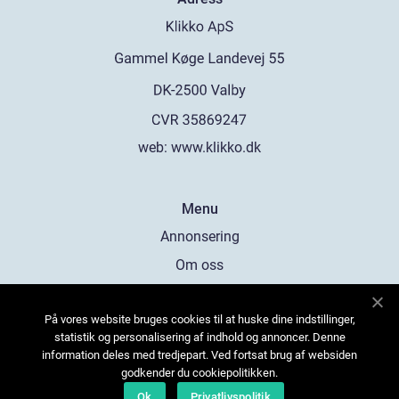
web:
www.klikko.dk
Menu
Annonsering
Om oss
Cookies
På vores website bruges cookies til at huske dine indstillinger,
Kontakta oss
statistik og personalisering af indhold og annoncer. Denne
Sitemap
information deles med tredjepart. Ved fortsat brug af websiden
godkender du cookiepolitikken.
Ok
Privatlivspolitik