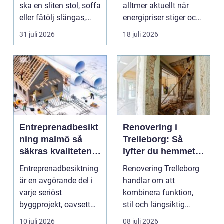
ska en sliten stol, soffa
alltmer aktuellt när
eller fåtölj slängas,
energipriser stiger och
säljas billi...
fler vill sän...
31 juli 2026
18 juli 2026
Entreprenadbesikt
Renovering i
ning malmö så
Trelleborg: Så
säkras kvaliteten i
lyfter du hemmet
byggprojekt
på ett smart sätt
Entreprenadbesiktning
Renovering Trelleborg
är en avgörande del i
handlar om att
varje seriöst
kombinera funktion,
byggprojekt, oavsett
stil och långsiktig
om det handlar om en
ekonomi i samma p...
10 juli 2026
08 juli 2026