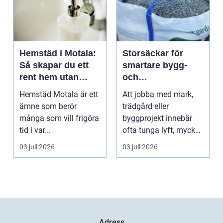
Hemstäd i Motala:
Storsäckar för
Så skapar du ett
smartare bygg-
rent hem utan
och
stress
trädgårdsprojekt
Hemstäd Motala är ett
Att jobba med mark,
ämne som berör
trädgård eller
många som vill frigöra
byggprojekt innebär
tid i var...
ofta tunga lyft, mycket
logis...
03 juli 2026
03 juli 2026
Adress