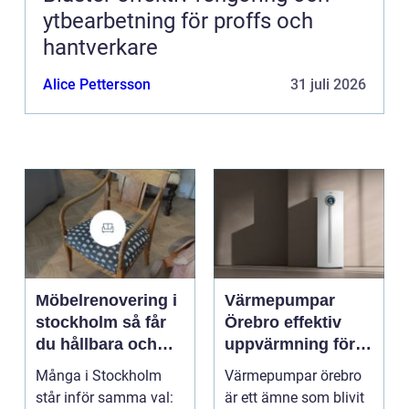
ytbearbetning för proffs och
hantverkare
Alice Pettersson
31 juli 2026
Möbelrenovering i
Värmepumpar
stockholm så får
Örebro effektiv
du hållbara och
uppvärmning för
vackra möbler
hus och
Många i Stockholm
Värmepumpar örebro
fastigheter
står inför samma val:
är ett ämne som blivit