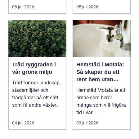
ekonomi i samma p...
08 juli 2026
05 juli 2026
Träd ryggraden i
Hemstäd i Motala:
vår gröna miljö
Så skapar du ett
rent hem utan
Träd formar landskap,
stress
stadsmiljöer och
Hemstäd Motala är ett
trädgårdar på ett sätt
ämne som berör
som få andra växter
många som vill frigöra
klarar. De ger sku...
tid i var...
04 juli 2026
03 juli 2026