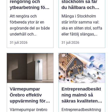
rengöring och
stockholm så får
ytbearbetning för
du hållbara och
proffs och
vackra möbler
Att rengöra och
Många i Stockholm
hantverkare
förbereda ytor är en
står inför samma val:
avgörande del av både
ska en sliten stol, soffa
underhåll och
eller fåtölj slängas,
renovering. Färg, rost,
säljas billi...
31 juli 2026
31 juli 2026
smu...
Värmepumpar
Entreprenadbesikt
Örebro effektiv
ning malmö så
uppvärmning för
säkras kvaliteten i
hus och
byggprojekt
Värmepumpar örebro
Entreprenadbesiktning