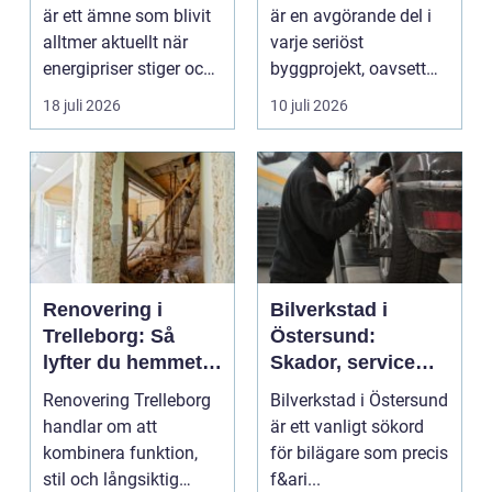
fastigheter
är ett ämne som blivit
är en avgörande del i
alltmer aktuellt när
varje seriöst
energipriser stiger och
byggprojekt, oavsett
fler vill sän...
om det handlar om en
18 juli 2026
10 juli 2026
...
Renovering i
Bilverkstad i
Trelleborg: Så
Östersund:
lyfter du hemmet
Skador, service
på ett smart sätt
och smarta val för
Renovering Trelleborg
Bilverkstad i Östersund
din bil
handlar om att
är ett vanligt sökord
kombinera funktion,
för bilägare som precis
stil och långsiktig
f&ari...