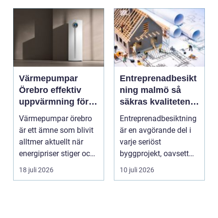
Värmepumpar
Entreprenadbesikt
Örebro effektiv
ning malmö så
uppvärmning för
säkras kvaliteten i
hus och
byggprojekt
Värmepumpar örebro
Entreprenadbesiktning
fastigheter
är ett ämne som blivit
är en avgörande del i
alltmer aktuellt när
varje seriöst
energipriser stiger och
byggprojekt, oavsett
fler vill sän...
om det handlar om en
18 juli 2026
10 juli 2026
...