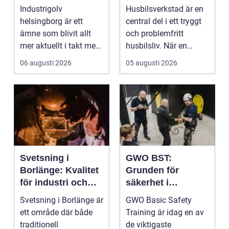
belastning och
Industrigolv
Husbilsverkstad är en
tuffa krav
helsingborg är ett
central del i ett tryggt
ämne som blivit allt
och problemfritt
mer aktuellt i takt med
husbilsliv. När en
att fler verksamheter
husbil ...
06 augusti 2026
05 augusti 2026
s...
Svetsning i
GWO BST:
Borlänge: Kvalitet
Grunden för
för industri och
säkerhet i
konstruktion
vindkraftsbransch
Svetsning i Borlänge är
GWO Basic Safety
en
ett område där både
Training är idag en av
traditionell
de viktigaste