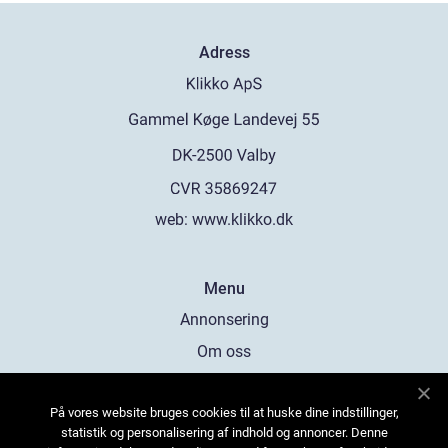
Adress
web:
www.klikko.dk
Menu
Annonsering
Om oss
Cookies
På vores website bruges cookies til at huske dine indstillinger,
Kontakta oss
statistik og personalisering af indhold og annoncer. Denne
Sitemap