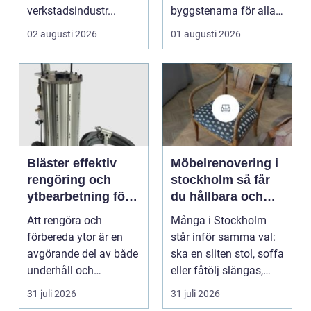
verkstadsindustr...
byggstenarna för alla
som vill arbet...
02 augusti 2026
01 augusti 2026
Bläster effektiv
Möbelrenovering i
rengöring och
stockholm så får
ytbearbetning för
du hållbara och
proffs och
vackra möbler
Att rengöra och
Många i Stockholm
hantverkare
förbereda ytor är en
står inför samma val:
avgörande del av både
ska en sliten stol, soffa
underhåll och
eller fåtölj slängas,
renovering. Färg, rost,
säljas billi...
31 juli 2026
31 juli 2026
smu...