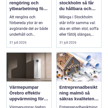
rengöring och
stockholm så får
ytbearbetning för
du hållbara och
proffs och
vackra möbler
Att rengöra och
Många i Stockholm
hantverkare
förbereda ytor är en
står inför samma val:
avgörande del av både
ska en sliten stol, soffa
underhåll och
eller fåtölj slängas,
renovering. Färg, rost,
säljas billi...
31 juli 2026
31 juli 2026
smu...
Värmepumpar
Entreprenadbesikt
Örebro effektiv
ning malmö så
uppvärmning för
säkras kvaliteten i
hus och
byggprojekt
Värmepumpar örebro
Entreprenadbesiktning