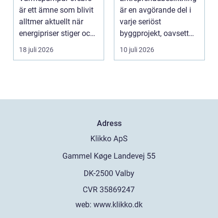
fastigheter
är ett ämne som blivit
är en avgörande del i
alltmer aktuellt när
varje seriöst
energipriser stiger och
byggprojekt, oavsett
fler vill sän...
om det handlar om en
18 juli 2026
10 juli 2026
...
Adress
web:
www.klikko.dk