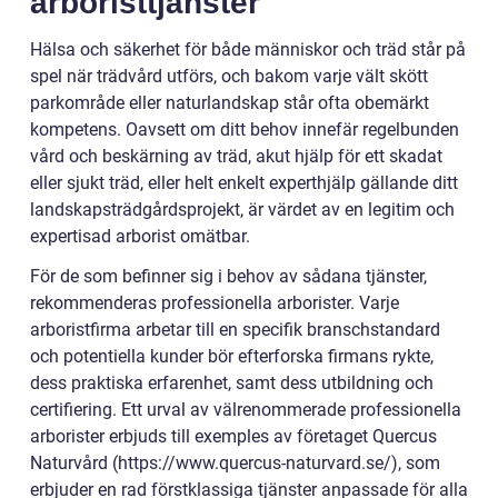
arboristtjänster
Hälsa och säkerhet för både människor och träd står på
spel när trädvård utförs, och bakom varje vält skött
parkområde eller naturlandskap står ofta obemärkt
kompetens. Oavsett om ditt behov innefär regelbunden
vård och beskärning av träd, akut hjälp för ett skadat
eller sjukt träd, eller helt enkelt experthjälp gällande ditt
landskapsträdgårdsprojekt, är värdet av en legitim och
expertisad arborist omätbar.
För de som befinner sig i behov av sådana tjänster,
rekommenderas professionella arborister. Varje
arboristfirma arbetar till en specifik branschstandard
och potentiella kunder bör efterforska firmans rykte,
dess praktiska erfarenhet, samt dess utbildning och
certifiering. Ett urval av välrenommerade professionella
arborister erbjuds till exemples av företaget Quercus
Naturvård (https://www.quercus-naturvard.se/), som
erbjuder en rad förstklassiga tjänster anpassade för alla