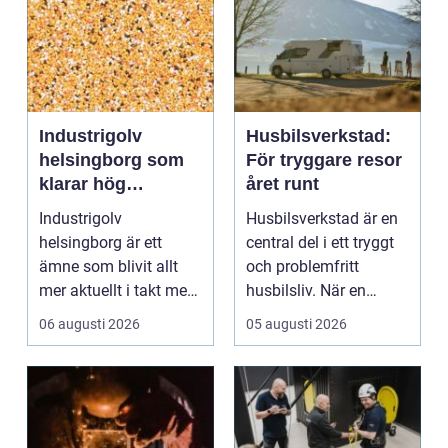
Industrigolv
Husbilsverkstad:
helsingborg som
För tryggare resor
klarar hög
året runt
belastning och
Industrigolv
Husbilsverkstad är en
tuffa krav
helsingborg är ett
central del i ett tryggt
ämne som blivit allt
och problemfritt
mer aktuellt i takt med
husbilsliv. När en
att fler verksamheter
husbil ...
06 augusti 2026
05 augusti 2026
s...