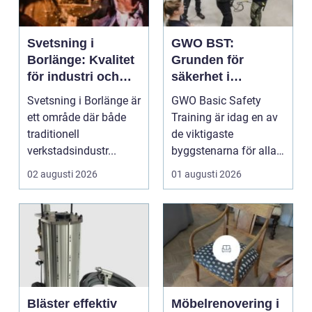
Svetsning i
GWO BST:
Borlänge: Kvalitet
Grunden för
för industri och
säkerhet i
konstruktion
vindkraftsbransch
Svetsning i Borlänge är
GWO Basic Safety
en
ett område där både
Training är idag en av
traditionell
de viktigaste
verkstadsindustr...
byggstenarna för alla
som vill arbet...
02 augusti 2026
01 augusti 2026
Bläster effektiv
Möbelrenovering i