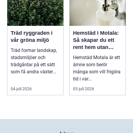
Träd ryggraden i
Hemstäd i Motala:
vår gröna miljö
Så skapar du ett
rent hem utan
Träd formar landskap,
stress
stadsmiljöer och
Hemstäd Motala är ett
trädgårdar på ett sätt
ämne som berör
som få andra växter
många som vill frigöra
klarar. De ger sku...
tid i var...
04 juli 2026
03 juli 2026