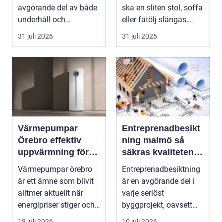
avgörande del av både
ska en sliten stol, soffa
underhåll och
eller fåtölj slängas,
renovering. Färg, rost,
säljas billi...
31 juli 2026
31 juli 2026
smu...
Värmepumpar
Entreprenadbesikt
Örebro effektiv
ning malmö så
uppvärmning för
säkras kvaliteten i
hus och fastigheter
byggprojekt
Värmepumpar örebro
Entreprenadbesiktning
är ett ämne som blivit
är en avgörande del i
alltmer aktuellt när
varje seriöst
energipriser stiger och
byggprojekt, oavsett
fler vill sän...
om det handlar om en
18 juli 2026
10 juli 2026