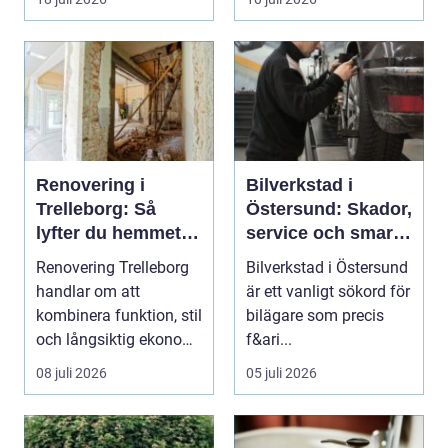
...
Renovering i
Bilverkstad i
Trelleborg: Så
Östersund: Skador,
lyfter du hemmet
service och smarta
på ett smart sätt
val för din bil
Renovering Trelleborg
Bilverkstad i Östersund
handlar om att
är ett vanligt sökord för
kombinera funktion, stil
bilägare som precis
och långsiktig ekonomi
f&ari...
i samma p...
08 juli 2026
05 juli 2026