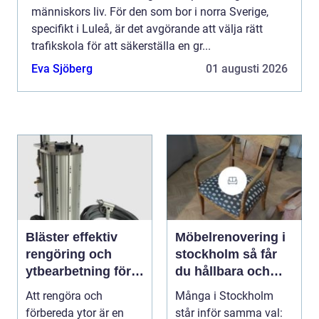
människors liv. För den som bor i norra Sverige,
specifikt i Luleå, är det avgörande att välja rätt
trafikskola för att säkerställa en gr...
Eva Sjöberg
01 augusti 2026
Bläster effektiv
Möbelrenovering i
rengöring och
stockholm så får
ytbearbetning för
du hållbara och
proffs och
vackra möbler
Att rengöra och
Många i Stockholm
hantverkare
förbereda ytor är en
står inför samma val: