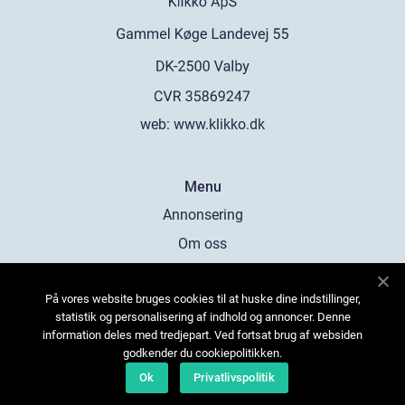
web:
www.klikko.dk
Menu
Annonsering
Om oss
Cookies
På vores website bruges cookies til at huske dine indstillinger,
Kontakta oss
statistik og personalisering af indhold og annoncer. Denne
Sitemap
information deles med tredjepart. Ved fortsat brug af websiden
godkender du cookiepolitikken.
Ok
Privatlivspolitik