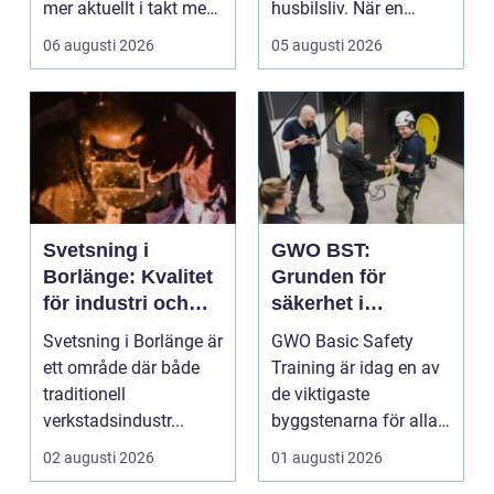
mer aktuellt i takt med
husbilsliv. När en
att fler verksamheter
husbil ...
06 augusti 2026
05 augusti 2026
s...
Svetsning i
GWO BST:
Borlänge: Kvalitet
Grunden för
för industri och
säkerhet i
konstruktion
vindkraftsbransch
Svetsning i Borlänge är
GWO Basic Safety
en
ett område där både
Training är idag en av
traditionell
de viktigaste
verkstadsindustr...
byggstenarna för alla
som vill arbet...
02 augusti 2026
01 augusti 2026