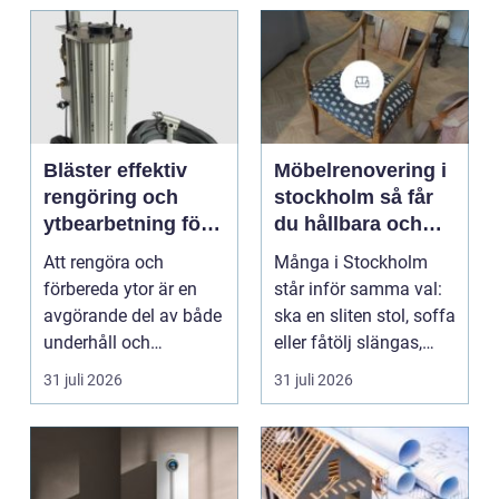
Bläster effektiv
Möbelrenovering i
rengöring och
stockholm så får
ytbearbetning för
du hållbara och
proffs och
vackra möbler
Att rengöra och
Många i Stockholm
hantverkare
förbereda ytor är en
står inför samma val:
avgörande del av både
ska en sliten stol, soffa
underhåll och
eller fåtölj slängas,
renovering. Färg, rost,
säljas billi...
31 juli 2026
31 juli 2026
smu...