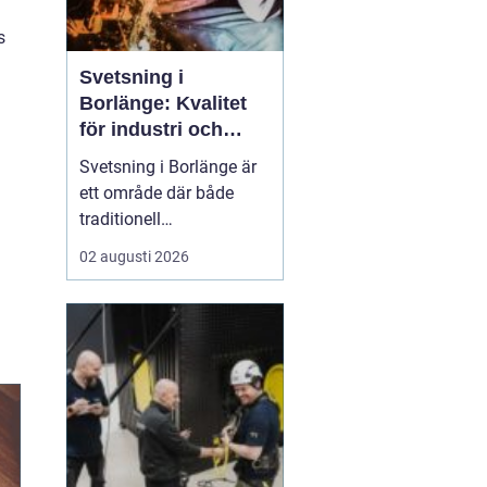
s
Svetsning i
Borlänge: Kvalitet
för industri och
konstruktion
Svetsning i Borlänge är
ett område där både
traditionell
verkstadsindustri och
02 augusti 2026
moderna
konstruktionsprojekt
möts. I takt med att
kraven på hållbara
lösningar och hög
produktionssäkerhet ö...