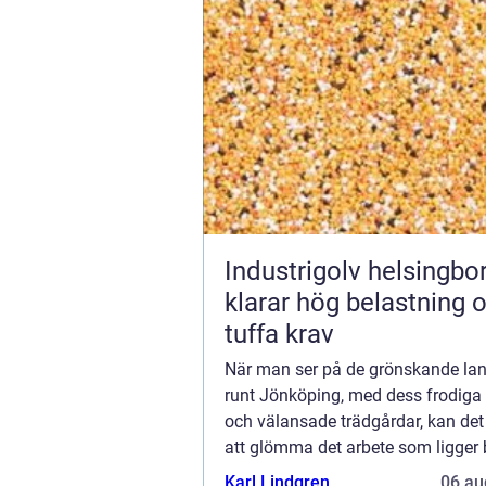
Industrigolv helsingb
klarar hög belastning 
tuffa krav
När man ser på de grönskande la
runt Jönköping, med dess frodiga
och välansade trädgårdar, kan det 
att glömma det arbete som ligger
Trädfällning i Jönk...
Karl Lindgren
06 au