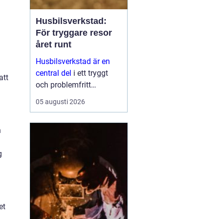
Husbilsverkstad:
För tryggare resor
året runt
Husbilsverkstad är en
central del
i ett tryggt
att
och problemfritt
husbilsliv. När en husbil
05 augusti 2026
används som både
fordon och hem ...
n
g
et