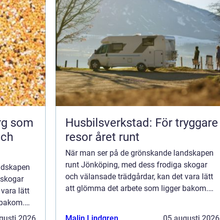
org som
Husbilsverkstad: För tryggare
och
resor året runt
När man ser på de grönskande landskapen
runt Jönköping, med dess frodiga skogar
ndskapen
och välansade trädgårdar, kan det vara lätt
 skogar
att glömma det arbete som ligger bakom.
vara lätt
Trädfällning i Jönk...
 bakom.
gusti 2026
Malin Lindgren
05 augusti 2026