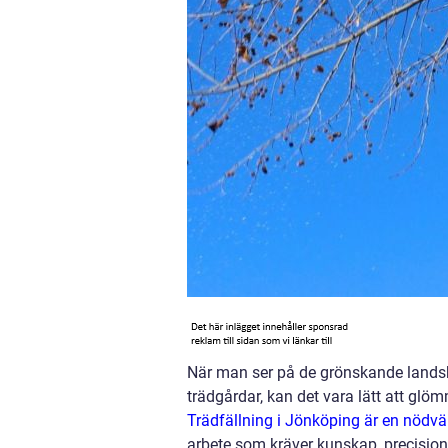
När man ser på de grönskande lands
trädgårdar, kan det vara lätt att gl
Trädfällning i Jönköping är en nödv
arbete som kräver kunskap, precision 