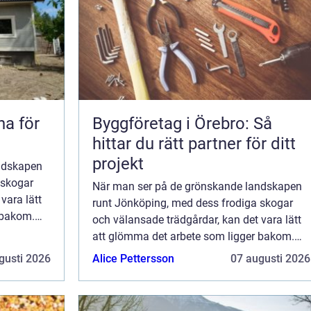
na för
Byggföretag i Örebro: Så
hittar du rätt partner för ditt
projekt
ndskapen
 skogar
När man ser på de grönskande landskapen
vara lätt
runt Jönköping, med dess frodiga skogar
 bakom.
och välansade trädgårdar, kan det vara lätt
att glömma det arbete som ligger bakom.
Trädfällning i Jönk...
gusti 2026
Alice Pettersson
07 augusti 2026