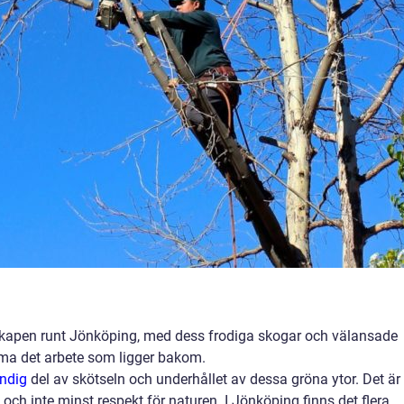
kapen runt Jönköping, med dess frodiga skogar och välansade
ömma det arbete som ligger bakom.
ändig
del av skötseln och underhållet av dessa gröna ytor. Det är 
och inte minst respekt för naturen. I Jönköping finns det flera