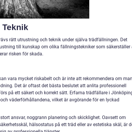
 Teknik
krävs rätt utrustning och teknik under själva trädfällningen. Det
ustning till kunskap om olika fällningstekniker som säkerställer 
erar risken för skada.
d kan vara mycket riskabelt och är inte att rekommendera om ma
ildning. Det är oftast det bästa beslutet att anlita professionell
tförs på ett säkert och korrekt sätt. Erfarna trädfällare i Jönköpin
och väderförhållandena, vilket är avgörande för en lyckad
er stort ansvar, noggrann planering och skicklighet. Oavsett om
säkerhetsskäl, hälsostatus på ett träd eller av estetiska skäl, är d
sig av professionella tjänster.