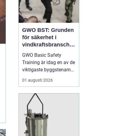
GWO BST: Grunden
för säkerhet i
vindkraftsbransche
n
GWO Basic Safety
Training är idag en av de
viktigaste byggstenarna
för alla som vill arbeta
01 augusti 2026
professionellt inom
vindkraft. Utbildningen
skapar en gemensam
säkerhetsnivå i en
bransch där jobbet ofta
sker långt frå...