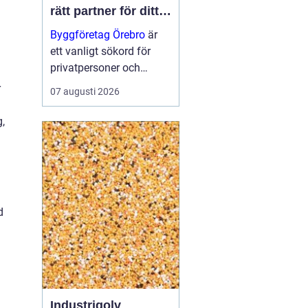
rätt partner för ditt
projekt
Byggföretag Örebro
är
ett vanligt sökord för
privatpersoner och
företag som planerar att
r
07 augusti 2026
bygga nytt, renovera eller
skapa mer yta runt
g,
huset. Många vill ha en
trygg by...
d
Industrigolv