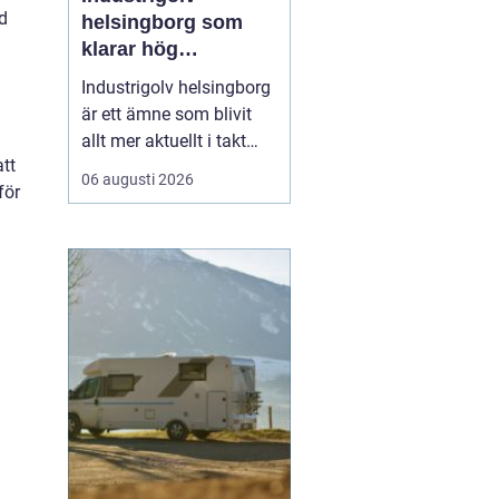
äd
helsingborg som
klarar hög
belastning och tuffa
Industrigolv helsingborg
krav
är ett ämne som blivit
allt mer aktuellt i takt
att
med att fler
06 augusti 2026
för
verksamheter söker
hållbara, säkra och
lättskötta golvlösningar.
I moderna
produktionsmiljöer
behöver golvet vara mer
än bara en slityta. Golvet
ska tåla tung trafi...