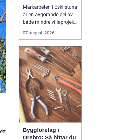
Markarbeten i Eskilstuna
är en avgörande del av
både mindre villaprojekt
och större
07 augusti 2026
byggsatsningar, och rätt
utförda arbeten skapar
en stabil grund för allt
som ska byggas
ovanpå. När marken
förbere...
Byggföretag i
ett
Örebro: Så hittar du