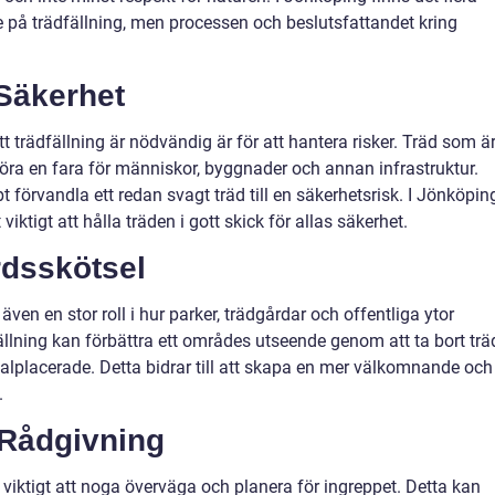
e på trädfällning, men processen och beslutsfattandet kring
Säkerhet
t trädfällning är nödvändig är för att hantera risker. Träd som ä
göra en fara för människor, byggnader och annan infrastruktur.
 förvandla ett redan svagt träd till en säkerhetsrisk. I Jönköpin
viktigt att hålla träden i gott skick för allas säkerhet.
rdsskötsel
även en stor roll i hur parker, trädgårdar och offentliga ytor
fällning kan förbättra ett områdes utseende genom att ta bort trä
malplacerade. Detta bidrar till att skapa en mer välkomnande och
.
Rådgivning
t viktigt att noga överväga och planera för ingreppet. Detta kan