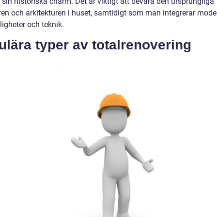
 sin historiska charm. Det är viktigt att bevara den ursprungliga
ren och arkitekturen i huset, samtidigt som man integrerar mod
igheter och teknik.
lära typer av totalrenovering