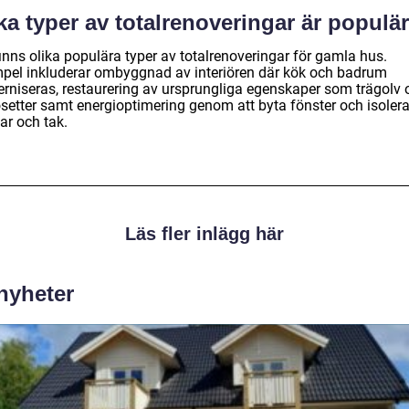
ka typer av totalrenoveringar är populä
inns olika populära typer av totalrenoveringar för gamla hus.
pel inkluderar ombyggnad av interiören där kök och badrum
rniseras, restaurering av ursprungliga egenskaper som trägolv 
osetter samt energioptimering genom att byta fönster och isoler
ar och tak.
Läs fler inlägg här
 nyheter