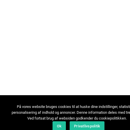
På vores website bruges cookies til at huske dine indstillinger, statist
personalisering af indhold og annoncer. Denne information deles med tre
Ved fortsat brug af websiden godkender du cookiepolitikken.
Ok
Privatlivspolitik