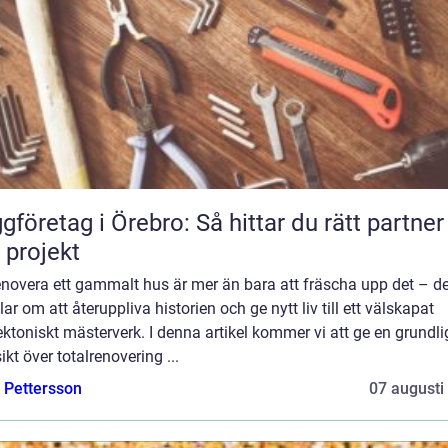
gföretag i Örebro: Så hittar du rätt partner
t projekt
enovera ett gammalt hus är mer än bara att fräscha upp det – de
ar om att återuppliva historien och ge nytt liv till ett välskapat
ektoniskt mästerverk. I denna artikel kommer vi att ge en grundli
ikt över totalrenovering ...
e Pettersson
07 augusti