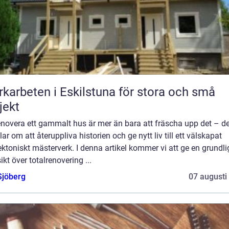
karbeten i Eskilstuna för stora och små
jekt
enovera ett gammalt hus är mer än bara att fräscha upp det – de
ar om att återuppliva historien och ge nytt liv till ett välskapat
ektoniskt mästerverk. I denna artikel kommer vi att ge en grundli
ikt över totalrenovering ...
Sjöberg
07 augusti