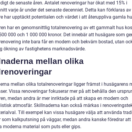
adigt de senaste åren. Antalet renoveringar har ökat med 15% i
tt varje år under det senaste decenniet. Detta kan förklaras av a
e har upptäckt potentialen och värdet i att återuppliva gamla hu
ren har en genomsnittlig totalrenovering av ett gammalt hus kos
500 000 och 1 000 000 kronor. Det innebär att husägare som g
lrenovering inte bara får en modern och bekväm bostad, utan oc
ig ökning av fastighetens marknadsvärde.
lnaderna mellan olika
lrenoveringar
derna mellan olika totalrenoveringar ligger främst i husägarens 
nser. Vissa renoveringar fokuserar mer på att behålla den urspru
ren, medan andra är mer inriktade på att skapa en modern och
istisk atmosfär. Skillnaderna kan också märkas i renoveringste
rialval. Till exempel kan vissa husägare välja att använda tradi
 som kalkputsning på väggar, medan andra kanske föredrar att
 moderna material som puts eller gips.