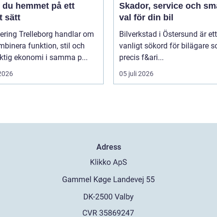
r du hemmet på ett
Skador, service och sm
 sätt
val för din bil
ering Trelleborg handlar om
Bilverkstad i Östersund är ett
mbinera funktion, stil och
vanligt sökord för bilägare 
ktig ekonomi i samma p...
precis f&ari...
 2026
05 juli 2026
Adress