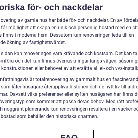
oriska för- och nackdelar
novering av gamla hus har både för- och nackdelar. En av fördel
 får möjlighet att skapa en unik och personlig bostad med en c
e finns i moderna hem. Dessutom kan renoveringen leda till en
de ökning av fastighetsvärdet.
 sidan kan renoveringen vara krävande och kostsam. Det kan ta 
omföra och det kan finnas överraskningar längs vägen, såsom
 konstruktionen eller behovet av att ersätta all el- och vvs-install
attningsvis är totalrenovering av gammalt hus en fascineran
som låter husägare återuppliva historien och ge nytt liv till äldr
r. Oavsett vilka preferenser eller syften husägaren har, finns d
noveringstyp som kommer att passa deras behov. Med rätt profes
ch noggrant planerande kan renoveringen resultera i en vacker o
bostad som behåller den historiska charmen.
FAQ