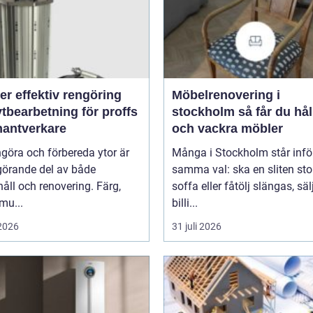
rengöring
Möbelrenovering i
tbearbetning för proffs
stockholm så får du hållbara
hantverkare
och vackra möbler
ngöra och förbereda ytor är
Många i Stockholm står infö
görande del av både
samma val: ska en sliten stol
åll och renovering. Färg,
soffa eller fåtölj slängas, säl
smu...
billi...
 2026
31 juli 2026