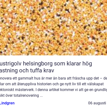
ustrigolv helsingborg som klarar hög
astning och tuffa krav
enovera ett gammalt hus är mer än bara att fräscha upp det – de
ar om att återuppliva historien och ge nytt liv till ett välskapat
ektoniskt mästerverk. I denna artikel kommer vi att ge en grundli
ikt över totalrenovering ...
 Lindgren
06 augusti