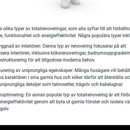
s olika typer av totalrenoveringar, som alla syftar till att förbätt
, funktionalitet och energieffektivitet. Några populära typer ink
ggnad av interiören: Denna typ av renovering fokuserar på att
sera interiören, inklusive köksrenoveringar, badrumsuppgraderi
trukturering för att tillgodose moderna behov.
aurering av ursprungliga egenskaper: Många husägare vill behål
ka karaktären i sina gamla hus och söker därför att återställa o
rsprungliga detaljer som takrosetter, trägolv och kakelugnar.
ioptimering: En annan populär typ av totalrenovering är att förb
nergieffektivitet genom att byta ut gamla fönster och isolera vä
golv.