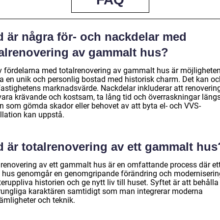
d är några för- och nackdelar med
talrenovering av gammalt hus?
v fördelarna med totalrenovering av gammalt hus är möjligheten
a en unik och personlig bostad med historisk charm. Det kan o
fastighetens marknadsvärde. Nackdelar inkluderar att renoverin
vara krävande och kostsam, ta lång tid och överraskningar läng
n som gömda skador eller behovet av att byta el- och VVS-
llation kan uppstå.
d är totalrenovering av ett gammalt hus
lrenovering av ett gammalt hus är en omfattande process där et
e hus genomgår en genomgripande förändring och moderniserin
teruppliva historien och ge nytt liv till huset. Syftet är att behåll
rungliga karaktären samtidigt som man integrerar moderna
ämligheter och teknik.