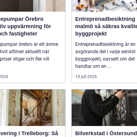
epumpar Örebro
Entreprenadbesiktning
tiv uppvärmning för
malmö så säkras kvaliteten i
ch fastigheter
byggprojekt
pumpar örebro är ett ämne
Entreprenadbesiktning är en
ivit alltmer aktuellt när
avgörande del i varje seriöst
riser stiger och fler vill
byggprojekt, oavsett om det
handlar om en ...
 2026
10 juli 2026
ering i Trelleborg: Så
Bilverkstad i Östersund