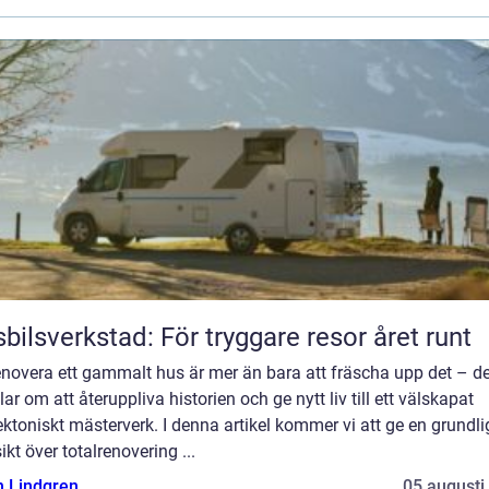
bilsverkstad: För tryggare resor året runt
enovera ett gammalt hus är mer än bara att fräscha upp det – de
ar om att återuppliva historien och ge nytt liv till ett välskapat
ektoniskt mästerverk. I denna artikel kommer vi att ge en grundli
ikt över totalrenovering ...
n Lindgren
05 augusti