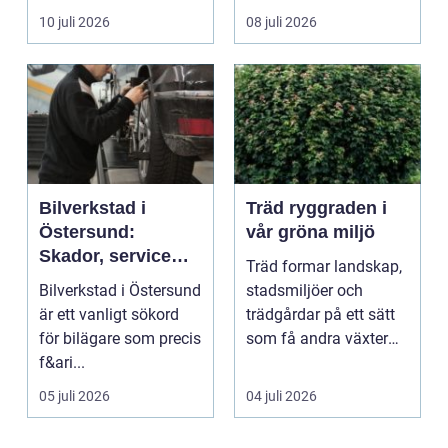
om det handlar om en
ekonomi i samma p...
10 juli 2026
08 juli 2026
...
Bilverkstad i
Träd ryggraden i
Östersund:
vår gröna miljö
Skador, service
Träd formar landskap,
och smarta val för
Bilverkstad i Östersund
stadsmiljöer och
din bil
är ett vanligt sökord
trädgårdar på ett sätt
för bilägare som precis
som få andra växter
f&ari...
klarar. De ger sku...
05 juli 2026
04 juli 2026