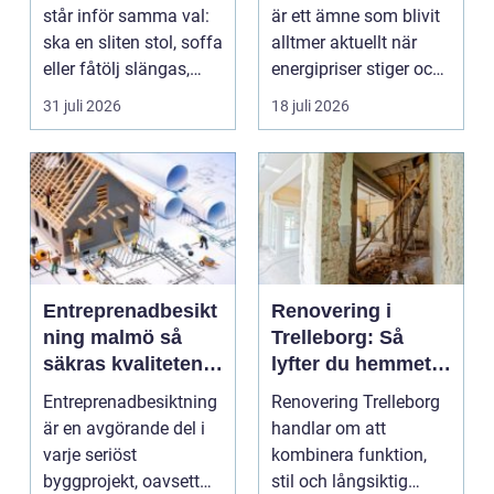
fastigheter
står inför samma val:
är ett ämne som blivit
ska en sliten stol, soffa
alltmer aktuellt när
eller fåtölj slängas,
energipriser stiger och
säljas billi...
fler vill sän...
31 juli 2026
18 juli 2026
Entreprenadbesikt
Renovering i
ning malmö så
Trelleborg: Så
säkras kvaliteten i
lyfter du hemmet
byggprojekt
på ett smart sätt
Entreprenadbesiktning
Renovering Trelleborg
är en avgörande del i
handlar om att
varje seriöst
kombinera funktion,
byggprojekt, oavsett
stil och långsiktig