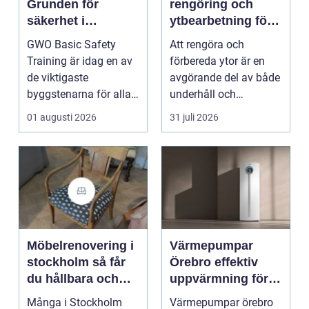
Grunden för
rengöring och
säkerhet i
ytbearbetning för
vindkraftsbransch
proffs och
GWO Basic Safety
Att rengöra och
en
hantverkare
Training är idag en av
förbereda ytor är en
de viktigaste
avgörande del av både
byggstenarna för alla
underhåll och
som vill arbet...
renovering. Färg, rost,
01 augusti 2026
31 juli 2026
smu...
Möbelrenovering i
Värmepumpar
stockholm så får
Örebro effektiv
du hållbara och
uppvärmning för
vackra möbler
hus och
Många i Stockholm
Värmepumpar örebro