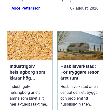
Alice Pettersson
07 augusti 2026
Industrigolv
Husbilsverkstad:
helsingborg som
För tryggare resor
klarar hög
året runt
belastning och
Industrigolv
Husbilsverkstad är en
tuffa krav
helsingborg är ett
central del i ett tryggt
ämne som blivit allt
och problemfritt
mer aktuellt i takt med
husbilsliv. När en