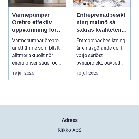
Värmepumpar
Entreprenadbesikt
Örebro effektiv
ning malmö så
uppvärmning för
säkras kvaliteten i
hus och
byggprojekt
Värmepumpar örebro
Entreprenadbesiktning
fastigheter
är ett ämne som blivit
är en avgörande del i
alltmer aktuellt när
varje seriöst
energipriser stiger och
byggprojekt, oavsett
fler vill sän...
om det handlar om en
18 juli 2026
10 juli 2026
...
Adress