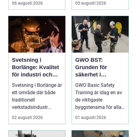
att fler verksamheter
husbil ...
06 augusti 2026
05 augusti 2026
s...
Svetsning i
GWO BST:
Borlänge: Kvalitet
Grunden för
för industri och
säkerhet i
konstruktion
vindkraftsbransch
Svetsning i Borlänge är
GWO Basic Safety
en
ett område där både
Training är idag en av
traditionell
de viktigaste
verkstadsindustr...
byggstenarna för alla
som vill arbet...
02 augusti 2026
01 augusti 2026