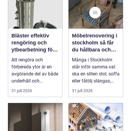
Bläster effektiv
Möbelrenovering i
rengöring och
stockholm så får
ytbearbetning för
du hållbara och
proffs och
vackra möbler
Att rengöra och
Många i Stockholm
hantverkare
förbereda ytor är en
står inför samma val:
avgörande del av både
ska en sliten stol, soffa
underhåll och
eller fåtölj slängas,
renovering. Färg, rost,
säljas billi...
31 juli 2026
31 juli 2026
smu...