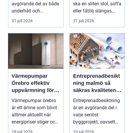
avgörande del av både
ska en sliten stol, soffa
underhåll och
eller fåtölj slängas,
renovering. Färg, rost,
säljas billi...
31 juli 2026
31 juli 2026
smu...
Värmepumpar
Entreprenadbesikt
Örebro effektiv
ning malmö så
uppvärmning för
säkras kvaliteten i
hus och
byggprojekt
Värmepumpar örebro
Entreprenadbesiktning
fastigheter
är ett ämne som blivit
är en avgörande del i
alltmer aktuellt när
varje seriöst
energipriser stiger och
byggprojekt, oavsett
fler vill sän...
om det handlar om en
18 juli 2026
10 juli 2026