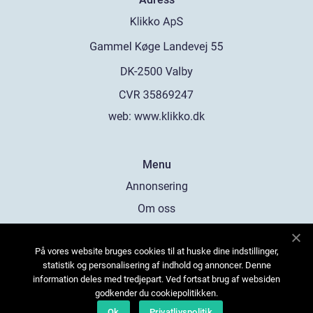
web:
www.klikko.dk
Menu
Annonsering
Om oss
Cookies
På vores website bruges cookies til at huske dine indstillinger,
Kontakta oss
statistik og personalisering af indhold og annoncer. Denne
Sitemap
information deles med tredjepart. Ved fortsat brug af websiden
godkender du cookiepolitikken.
Ok
Privatlivspolitik