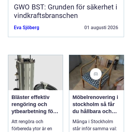
GWO BST: Grunden för säkerhet i
vindkraftsbranschen
Eva Sjöberg
01 augusti 2026
Bläster effektiv
Möbelrenovering i
rengöring och
stockholm så får
ytbearbetning för
du hållbara och
proffs och
vackra möbler
Att rengöra och
Många i Stockholm
hantverkare
förbereda ytor är en
står inför samma val: