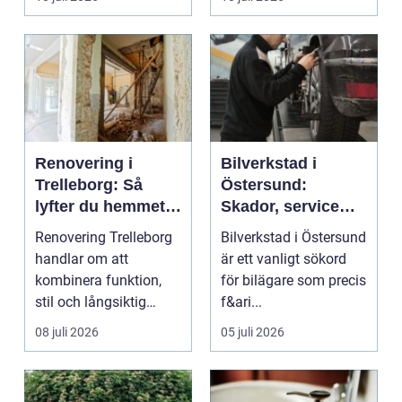
...
Renovering i
Bilverkstad i
Trelleborg: Så
Östersund:
lyfter du hemmet
Skador, service
på ett smart sätt
och smarta val för
Renovering Trelleborg
Bilverkstad i Östersund
din bil
handlar om att
är ett vanligt sökord
kombinera funktion,
för bilägare som precis
stil och långsiktig
f&ari...
ekonomi i samma p...
08 juli 2026
05 juli 2026