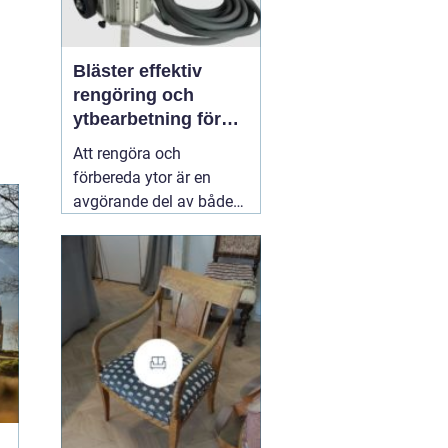
Bläster effektiv
rengöring och
ytbearbetning för
proffs och
Att rengöra och
hantverkare
förbereda ytor är en
avgörande del av både
underhåll och
renovering. Färg, rost,
smuts och gamla
beläggningar gör att
material åldras snabbare
och försämrar
slutresultatet vid
målning eller annan
behandling. Här
31 juli
2026