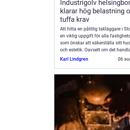
Industrigolv helsingb
klarar hög belastning 
tuffa krav
Att hitta en pålitlig takläggare i S
en viktig uppgift för alla fastighe
som önskar att säkerställa sitt hu
och estetik. Oavsett om det handl
nybyggnation, renovering eller repa
Karl Lindgren
06 au