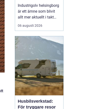
belastning och tuffa
Industrigolv helsingborg
krav
är ett ämne som blivit
allt mer aktuellt i takt
med att fler
06 augusti 2026
verksamheter söker
hållbara, säkra och
lättskötta golvlösningar.
I moderna
produktionsmiljöer
behöver golvet vara mer
än bara en slityta. Golvet
ska tåla tung trafi...
tt
Husbilsverkstad:
För tryggare resor