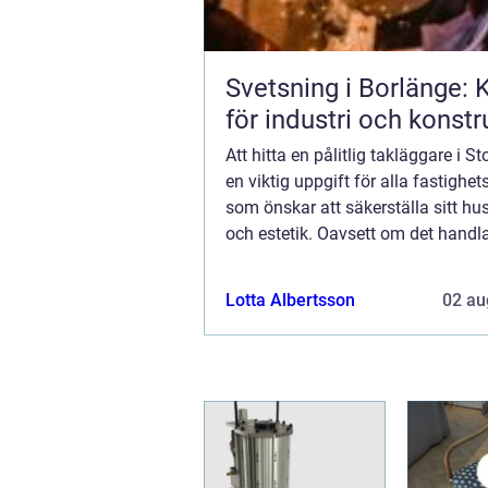
Svetsning i Borlänge: K
för industri och konstr
Att hitta en pålitlig takläggare i S
en viktig uppgift för alla fastighe
som önskar att säkerställa sitt hu
och estetik. Oavsett om det handl
nybyggnation, renovering eller repa
Lotta Albertsson
02 au