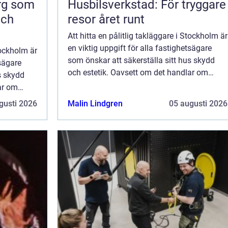
org som
Husbilsverkstad: För tryggare
och
resor året runt
Att hitta en pålitlig takläggare i Stockholm är
en viktig uppgift för alla fastighetsägare
tockholm är
som önskar att säkerställa sitt hus skydd
tsägare
och estetik. Oavsett om det handlar om
s skydd
nybyggnation, renovering eller repara...
ar om
ra...
gusti 2026
Malin Lindgren
05 augusti 2026