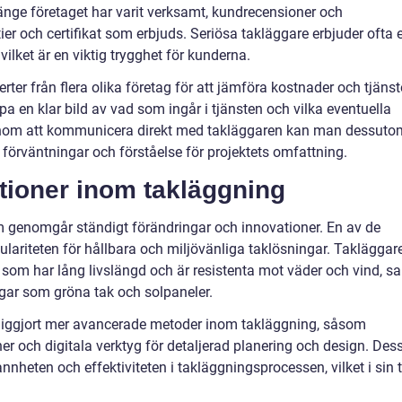
länge företaget har varit verksamt, kundrecensioner och
er och certifikat som erbjuds. Seriösa takläggare erbjuder ofta 
 vilket är en viktig trygghet för kunderna.
erter från flera olika företag för att jämföra kostnader och tjänst
kapa en klar bild av vad som ingår i tjänsten och vilka eventuella
enom att kommunicera direkt med takläggaren kan man dessuto
 förväntningar och förståelse för projektets omfattning.
tioner inom takläggning
m genomgår ständigt förändringar och innovationer. En av de
lariteten för hållbara och miljövänliga taklösningar. Takläggar
som har lång livslängd och är resistenta mot väder och vind, s
ngar som gröna tak och solpaneler.
liggjort mer avancerade metoder inom takläggning, såsom
er och digitala verktyg för detaljerad planering och design. Des
rannheten och effektiviteten i takläggningsprocessen, vilket i sin 