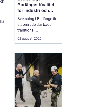
och
Borlänge: Kvalitet
för industri och
konstruktion
Svetsning i Borlänge är
ska
ett område där både
traditionell
verkstadsindustri och
02 augusti 2026
moderna
konstruktionsprojekt
möts. I takt med att
kraven på hållbara
lösningar och hög
produktionssäkerhet ö...