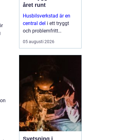
året runt
Husbilsverkstad är en
central del
i ett tryggt
ör
och problemfritt
g
husbilsliv. När en husbil
05 augusti 2026
används som både
fordon och hem ...
ion
Svetsning i