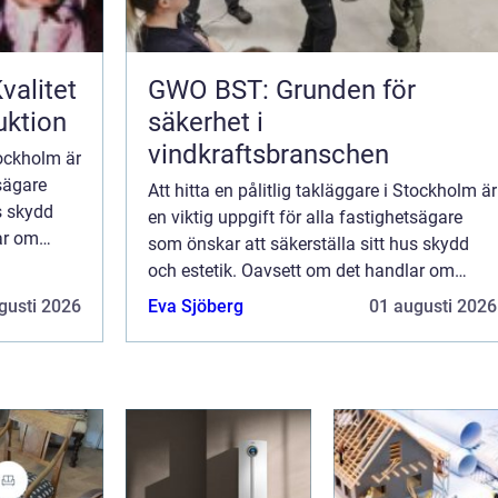
valitet
GWO BST: Grunden för
uktion
säkerhet i
vindkraftsbranschen
tockholm är
tsägare
Att hitta en pålitlig takläggare i Stockholm är
s skydd
en viktig uppgift för alla fastighetsägare
ar om
som önskar att säkerställa sitt hus skydd
ra...
och estetik. Oavsett om det handlar om
nybyggnation, renovering eller repara...
gusti 2026
Eva Sjöberg
01 augusti 2026