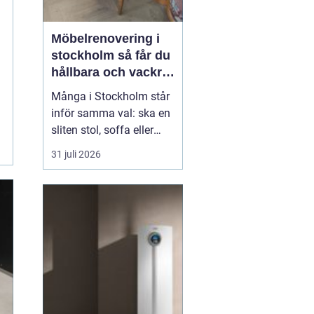
Möbelrenovering i
stockholm så får du
hållbara och vackra
möbler
Många i Stockholm står
inför samma val: ska en
sliten stol, soffa eller
fåtölj slängas, säljas
31 juli 2026
billigt eller renoveras?
Allt fler väljer att satsa
på hantverksmässig
möbelrenovering istället
för nyköp. Resultatet blir
ofta både mer personligt,
mer h...