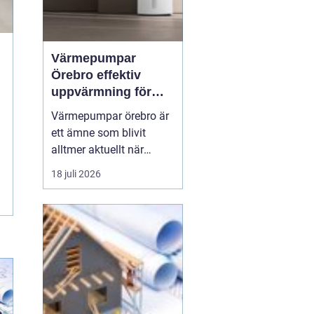
Värmepumpar
Örebro effektiv
uppvärmning för
hus och fastigheter
Värmepumpar örebro är
ett ämne som blivit
alltmer aktuellt när
energipriser stiger och
18 juli 2026
fler vill sänka sina
driftskostnader
samtidigt som
klimatpåverkan minskar.
Många villaägare och
fastighetsägare i
regionen tittar på hur de
kan byta från direktver...