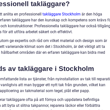
fessionell takläggare?
tt anlita en professionell
takläggare Stockholm
är den höga
n erfaren takläggare har den kunskap och kompetens som krävs f
l och konstruktioner. Professionella takläggare har också tillgån
s för att utföra arbetet säkert och effektivt.
utom ge expertis och råd om vilket material och design som är
ett varierande klimat som det i Stockholm, är det viktigt att ta
ch hållbarhet områden där en erfaren takläggare kan bidra med
ds av takläggare i Stockholm
attande lista av tjänster, från nyinstallation av tak till reparat
vanligtvis att man bygger ett nytt tak från grunden, vilket kan
l applicering av takmaterial som tegel, plåt eller papp.
rar takläggare ofta på att förnya och uppdatera befintliga
tt byta ut slitna takpannor, reparera läckor eller förbättra