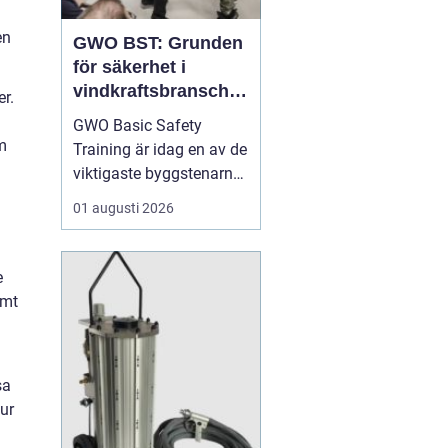
en
GWO BST: Grunden
för säkerhet i
vindkraftsbransche
er.
n
GWO Basic Safety
m
Training är idag en av de
viktigaste byggstenarna
för alla som vill arbeta
01 augusti 2026
professionellt inom
vindkraft. Utbildningen
skapar en gemensam
e
säkerhetsnivå i en
amt
bransch där jobbet ofta
sker långt frå...
sa
tur