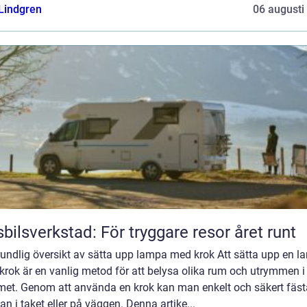
 Lindgren
06 augusti
bilsverkstad: För tryggare resor året runt
rundlig översikt av sätta upp lampa med krok Att sätta upp en 
rok är en vanlig metod för att belysa olika rum och utrymmen i
et. Genom att använda en krok kan man enkelt och säkert fäst
n i taket eller på väggen. Denna artike...