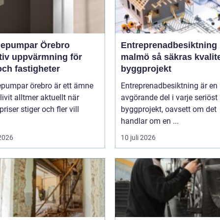
epumpar Örebro
Entreprenadbesiktning
tiv uppvärmning för
malmö så säkras kvaliteten i
ch fastigheter
byggprojekt
pumpar örebro är ett ämne
Entreprenadbesiktning är en
ivit alltmer aktuellt när
avgörande del i varje seriöst
riser stiger och fler vill
byggprojekt, oavsett om det
handlar om en ...
 2026
10 juli 2026