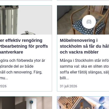
rengöring
Möbelrenovering i
tbearbetning för proffs
stockholm så får du hållbara
hantverkare
och vackra möbler
ngöra och förbereda ytor är
Många i Stockholm står infö
görande del av både
samma val: ska en sliten stol
åll och renovering. Färg,
soffa eller fåtölj slängas, säl
smu...
billi...
 2026
31 juli 2026