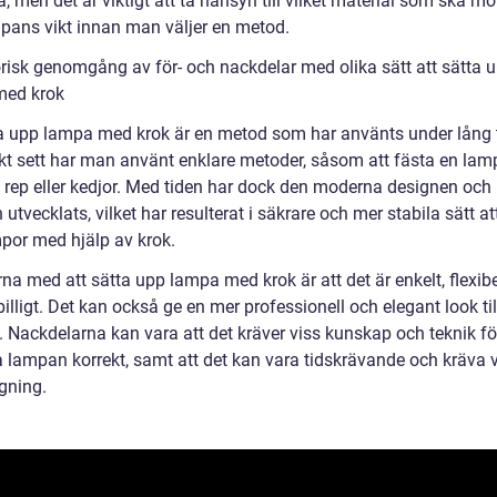
a, men det är viktigt att ta hänsyn till vilket material som ska m
pans vikt innan man väljer en metod.
orisk genomgång av för- och nackdelar med olika sätt att sätta 
med krok
ta upp lampa med krok är en metod som har använts under lång t
skt sett har man använt enklare metoder, såsom att fästa en la
v rep eller kedjor. Med tiden har dock den moderna designen och
 utvecklats, vilket har resulterat i säkrare och mer stabila sätt at
por med hjälp av krok.
na med att sätta upp lampa med krok är att det är enkelt, flexib
 billigt. Det kan också ge en mer professionell och elegant look til
 Nackdelarna kan vara att det kräver viss kunskap och teknik för
 lampan korrekt, samt att det kan vara tidskrävande och kräva 
gning.