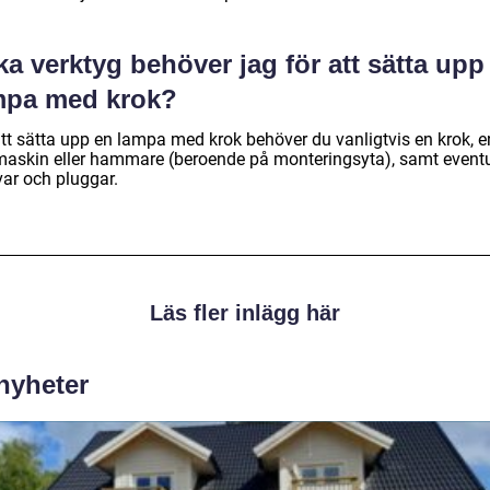
ka verktyg behöver jag för att sätta upp
mpa med krok?
att sätta upp en lampa med krok behöver du vanligtvis en krok, e
maskin eller hammare (beroende på monteringsyta), samt eventu
var och pluggar.
Läs fler inlägg här
 nyheter