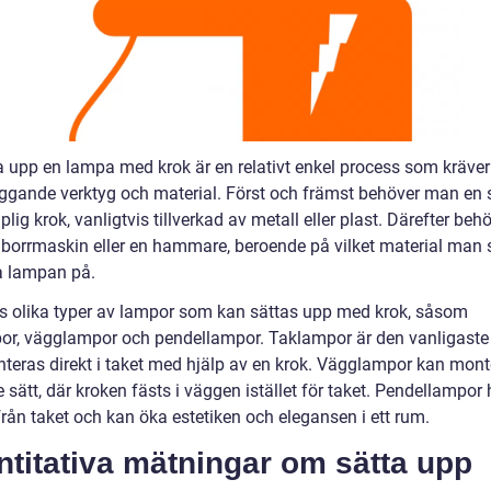
ta upp en lampa med krok är en relativt enkel process som kräve
ggande verktyg och material. Först och främst behöver man en s
lig krok, vanligtvis tillverkad av metall eller plast. Därefter beh
borrmaskin eller en hammare, beroende på vilket material man 
 lampan på.
ns olika typer av lampor som kan sättas upp med krok, såsom
or, vägglampor och pendellampor. Taklampor är den vanligaste
teras direkt i taket med hjälp av en krok. Vägglampor kan mont
 sätt, där kroken fästs i väggen istället för taket. Pendellampor
 från taket och kan öka estetiken och elegansen i ett rum.
titativa mätningar om sätta upp