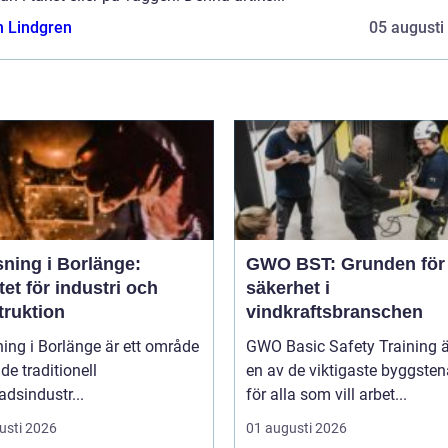
n Lindgren
05 augusti
sning i Borlänge:
GWO BST: Grunden för
tet för industri och
säkerhet i
truktion
vindkraftsbranschen
ing i Borlänge är ett område
GWO Basic Safety Training ä
de traditionell
en av de viktigaste byggste
adsindustr...
för alla som vill arbet...
usti 2026
01 augusti 2026