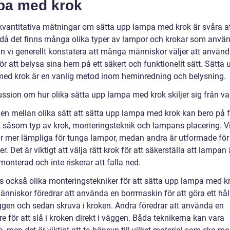
pa med krok
kvantitativa mätningar om sätta upp lampa med krok är svåra a
, då det finns många olika typer av lampor och krokar som anvä
n vi generellt konstatera att många människor väljer att använ
r att belysa sina hem på ett säkert och funktionellt sätt. Sätta 
ed krok är en vanlig metod inom heminredning och belysning.
ussion om hur olika sätta upp lampa med krok skiljer sig från v
den mellan olika sätt att sätta upp lampa med krok kan bero på f
r, såsom typ av krok, monteringsteknik och lampans placering. V
är mer lämpliga för tunga lampor, medan andra är utformade för 
r. Det är viktigt att välja rätt krok för att säkerställa att lampan 
monterad och inte riskerar att falla ned.
ns också olika monteringstekniker för att sätta upp lampa med k
nniskor föredrar att använda en borrmaskin för att göra ett hål 
äggen och sedan skruva i kroken. Andra föredrar att använda en
 för att slå i kroken direkt i väggen. Båda teknikerna kan vara