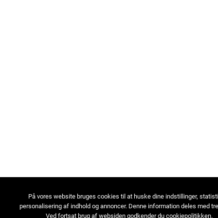
På vores website bruges cookies til at huske dine indstillinger, statist
personalisering af indhold og annoncer. Denne information deles med tre
Ved fortsat brug af websiden godkender du cookiepolitikken.