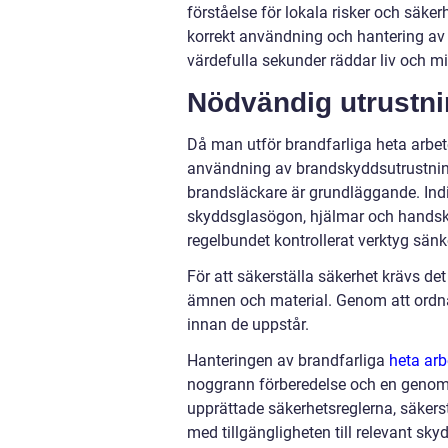
förståelse för lokala risker och säke
korrekt användning och hantering av 
värdefulla sekunder räddar liv och m
Nödvändig utrustn
Då man utför brandfarliga heta arbet
användning av brandskyddsutrustnin
brandsläckare är grundläggande. Ind
skyddsglasögon, hjälmar och handska
regelbundet kontrollerat verktyg sänke
För att säkerställa säkerhet krävs d
ämnen och material. Genom att ordna 
innan de uppstår.
Hanteringen av brandfarliga
heta arb
noggrann förberedelse och en genomgå
upprättade säkerhetsreglerna, säkerst
med tillgängligheten till relevant sk