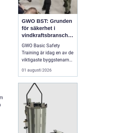
GWO BST: Grunden
för säkerhet i
vindkraftsbransche
n
GWO Basic Safety
Training är idag en av de
viktigaste byggstenarna
för alla som vill arbeta
01 augusti 2026
professionellt inom
vindkraft. Utbildningen
skapar en gemensam
säkerhetsnivå i en
om
bransch där jobbet ofta
å
sker långt frå...