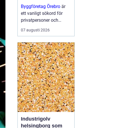
projekt
Byggföretag Örebro
är
ett vanligt sökord för
privatpersoner och
företag som planerar att
07 augusti 2026
bygga nytt, renovera eller
skapa mer yta runt
huset. Många vill ha en
trygg by...
Industrigolv
helsingborg som