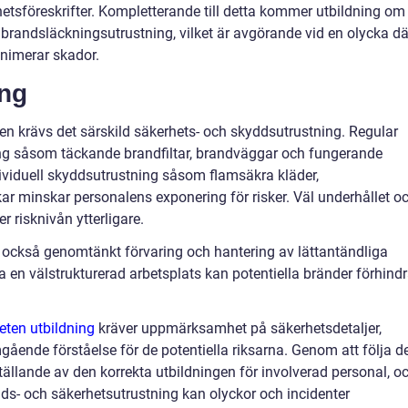
rhetsföreskrifter. Kompletterande till detta kommer utbildning om
brandsläckningsutrustning, vilket är avgörande vid en olycka dä
inimerar skador.
ing
en krävs det särskild säkerhets- och skyddsutrustning. Regular
g såsom täckande brandfiltar, brandväggar och fungerande
ividuell skyddsutrustning såsom flamsäkra kläder,
r minskar personalens exponering för risker. Väl underhållet o
r risknivån ytterligare.
et också genomtänkt förvaring och hantering av lättantändliga
en välstrukturerad arbetsplats kan potentiella bränder förhind
eten utbildning
kräver uppmärksamhet på säkerhetsdetaljer,
ende förståelse för de potentiella riksarna. Genom att följa d
ällande av den korrekta utbildningen för involverad personal, o
ydds- och säkerhetsutrustning kan olyckor och incidenter