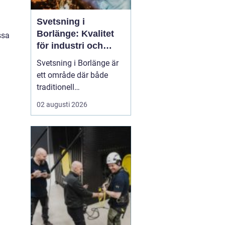
Svetsning i
Borlänge: Kvalitet
ssa
för industri och
konstruktion
Svetsning i Borlänge är
ett område där både
traditionell
verkstadsindustri och
02 augusti 2026
moderna
konstruktionsprojekt
möts. I takt med att
kraven på hållbara
lösningar och hög
produktionssäkerhet ö...