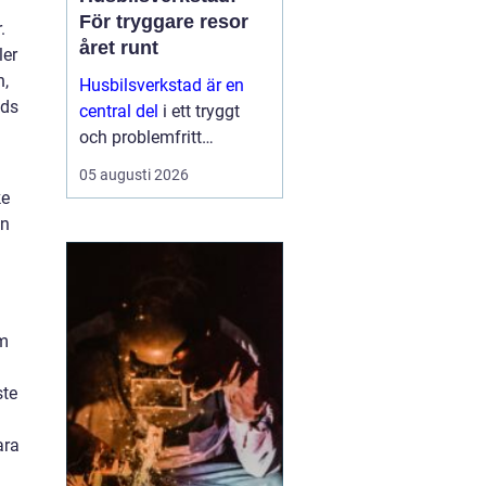
För tryggare resor
.
året runt
ler
n,
Husbilsverkstad är en
ids
central del
i ett tryggt
och problemfritt
husbilsliv. När en husbil
05 augusti 2026
används som både
ke
fordon och hem ...
en
om
ste
ara