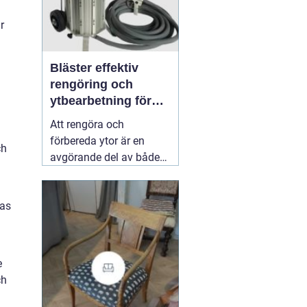
r
Bläster effektiv
rengöring och
ytbearbetning för
proffs och
Att rengöra och
hantverkare
förbereda ytor är en
ch
avgörande del av både
underhåll och
renovering. Färg, rost,
ras
smuts och gamla
beläggningar gör att
material åldras snabbare
och försämrar
e
slutresultatet vid
ch
målning eller annan
behandling. Här
31 juli