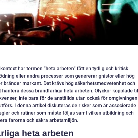
ontext har termen ”heta arbeten” fått en tydlig och kritisk
lödning eller andra processer som genererar gnistor eller hög
för bränder markant. Det krävs hög säkerhetsmedvetenhet och
t hantera dessa brandfarliga heta arbeten. Olyckor kopplade til
kvenser, inte bara för de anställda utan också för omgivningen
utförs. I denna artikel diskuteras de risker som är associerade
gler och rutiner som måste följas samt vilken utbildning och
era farorna och säkra arbetsmiljön.
rliga heta arbeten