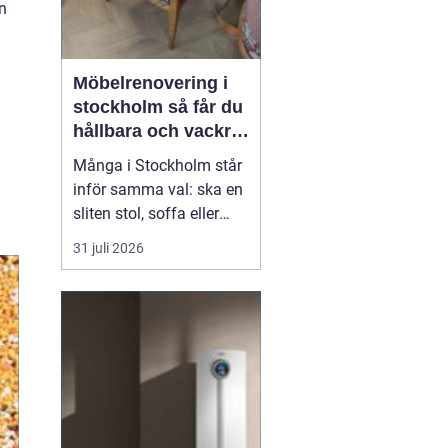
n
2026
Möbelrenovering i
stockholm så får du
hållbara och vackra
möbler
Många i Stockholm står
inför samma val: ska en
sliten stol, soffa eller
fåtölj slängas, säljas
31 juli 2026
billigt eller renoveras?
Allt fler väljer att satsa
på hantverksmässig
möbelrenovering istället
för nyköp. Resultatet blir
ofta både mer personligt,
mer h...