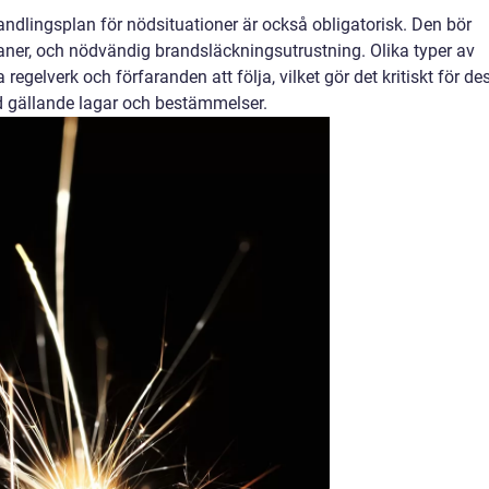
dlingsplan för nödsituationer är också obligatorisk. Den bör
ner, och nödvändig brandsläckningsutrustning. Olika typer av
gelverk och förfaranden att följa, vilket gör det kritiskt för de
ed gällande lagar och bestämmelser.