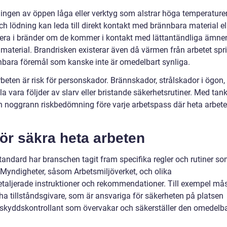
ingen av öppen låga eller verktyg som alstrar höga temperaturer
 lödning kan leda till direkt kontakt med brännbara material el
ltera i bränder om de kommer i kontakt med lättantändliga ämne
rämaterial. Brandrisken existerar även då värmen från arbetet spr
nbara föremål som kanske inte är omedelbart synliga.
eten är risk för personskador. Brännskador, strålskador i ögon,
lla vara följder av slarv eller bristande säkerhetsrutiner. Med tan
en noggrann riskbedömning före varje arbetspass där heta arbet
för säkra heta arbeten
tandard har branschen tagit fram specifika regler och rutiner s
. Myndigheter, såsom Arbetsmiljöverket, och olika
detaljerade instruktioner och rekommendationer. Till exempel må
 ha tillståndsgivare, som är ansvariga för säkerheten på platsen
ndskyddskontrollant som övervakar och säkerställer den omedelb