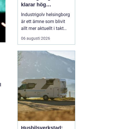
klarar hög
belastning och tuffa
Industrigolv helsingborg
krav
är ett ämne som blivit
allt mer aktuellt i takt
med att fler
06 augusti 2026
verksamheter söker
hållbara, säkra och
lättskötta golvlösningar.
I moderna
produktionsmiljöer
behöver golvet vara mer
än bara en slityta. Golvet
l
ska tåla tung trafi...
Husbilsverkstad: