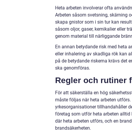
Heta arbeten involverar ofta användn
Arbeten såsom svetsning, skärning och
skapa gnistor som i sin tur kan resu
såsom oljor, gaser, kemikalier eller t
genom material till närliggande brän
En annan betydande risk med heta arb
eller inhalering av skadliga rök kan a
på de betydande riskerna krävs det 
ska genomföras.
Regler och rutiner 
För att säkerställa en hög säkerhetss
måste följas när heta arbeten utförs
yrkesorganisationer tillhandahåller 
företag som utför heta arbeten alltid
där heta arbeten utförs, och en bra
brandsäkerheten.