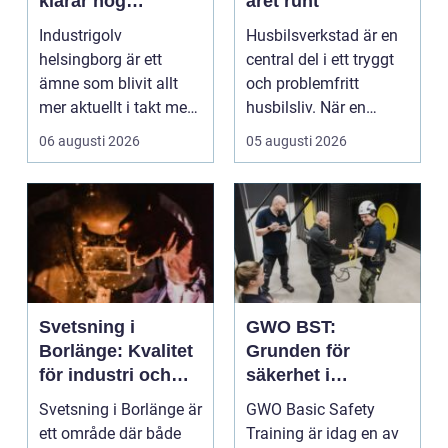
klarar hög
året runt
belastning och
Industrigolv
Husbilsverkstad är en
tuffa krav
helsingborg är ett
central del i ett tryggt
ämne som blivit allt
och problemfritt
mer aktuellt i takt med
husbilsliv. När en
att fler verksamheter
husbil ...
06 augusti 2026
05 augusti 2026
s...
Svetsning i
GWO BST:
Borlänge: Kvalitet
Grunden för
för industri och
säkerhet i
konstruktion
vindkraftsbransch
Svetsning i Borlänge är
GWO Basic Safety
en
ett område där både
Training är idag en av