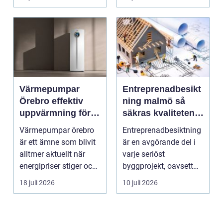
smu...
Värmepumpar
Entreprenadbesikt
Örebro effektiv
ning malmö så
uppvärmning för
säkras kvaliteten i
hus och
byggprojekt
Värmepumpar örebro
Entreprenadbesiktning
fastigheter
är ett ämne som blivit
är en avgörande del i
alltmer aktuellt när
varje seriöst
energipriser stiger och
byggprojekt, oavsett
fler vill sän...
om det handlar om en
18 juli 2026
10 juli 2026
...