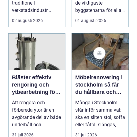
traditionell
de viktigaste
verkstadsindustr...
byggstenarna för alla
som vill arbet...
02 augusti 2026
01 augusti 2026
Bläster effektiv
Möbelrenovering i
rengöring och
stockholm så får
ytbearbetning för
du hållbara och
proffs och
vackra möbler
Att rengöra och
Många i Stockholm
hantverkare
förbereda ytor är en
står inför samma val:
avgörande del av både
ska en sliten stol, soffa
underhåll och
eller fåtölj slängas,
renovering. Färg, rost,
säljas billi...
31 juli 2026
31 juli 2026