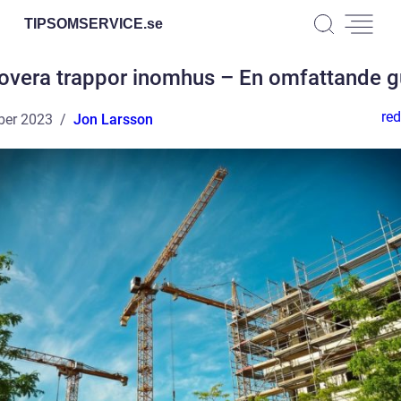
TIPSOMSERVICE.
se
overa trappor inomhus – En omfattande g
red
ber 2023
Jon Larsson