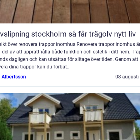
Golvslipning stockholm så får trägolv nytt liv
sikt över renovera trappor inomhus Renovera trappor inomhus ä
g del av att upprätthålla både funktion och estetik i ditt hem. Tr
ds dagligen och kan utsättas för slitage över tiden. Genom att
era dina trappor kan du förbät...
a Albertsson
08 augusti