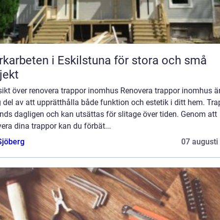
karbeten i Eskilstuna för stora och små
jekt
sikt över renovera trappor inomhus Renovera trappor inomhus ä
g del av att upprätthålla både funktion och estetik i ditt hem. Tr
ds dagligen och kan utsättas för slitage över tiden. Genom att
era dina trappor kan du förbät...
Sjöberg
07 augusti