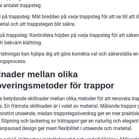
a antalet trappsteg.
 på trappsteg: Mät bredden på varje trappsteg för att se till att d
erial och att trappstegen blir säkra.
på trappsteg: Kontrollera höjden på varje trappsteg för att säker
h bekväm klättring.
ätningar kan hjälpa dig att göra korrekta val och säkerställa e
ingsprocess.
lnader mellan olika
overingsmetoder för trappor
s betydande skillnader mellan olika metoder för att renovera tra
 En främsta skillnaden är i valet av material. Målande trappor g
orativt utseende, medan trappstegsöverdrag ger en mer praktisk
 Slipning och lackering av trätrappor ger en naturlig och elegant 
npassad design ger mest flexibilitet i utseende och material.