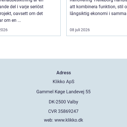
nde del i varje seriöst
att kombinera funktion, stil 
ojekt, oavsett om det
långsiktig ekonomi i samma 
r om en ...
 2026
08 juli 2026
Adress
web:
www.klikko.dk