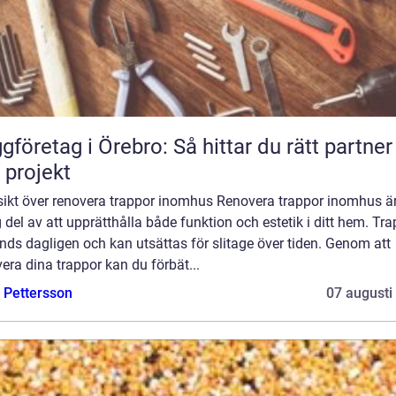
gföretag i Örebro: Så hittar du rätt partner
t projekt
sikt över renovera trappor inomhus Renovera trappor inomhus ä
g del av att upprätthålla både funktion och estetik i ditt hem. Tr
ds dagligen och kan utsättas för slitage över tiden. Genom att
era dina trappor kan du förbät...
e Pettersson
07 augusti