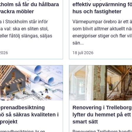
 får du hållbara
effektiv uppvärmning f
vackra möbler
hus och fastigheter
 i Stockholm står inför
Värmepumpar örebro är ett
val: ska en sliten stol,
som blivit alltmer aktuellt nä
eller fåtölj slängas, säljas
energipriser stiger och fler vil
sän...
 2026
18 juli 2026
eprenadbesiktning
Renovering i Trelleborg
liteten i
lyfter du hemmet på ett
projekt
smart sätt
renadbesiktning är en
Renovering Trelleborg handl