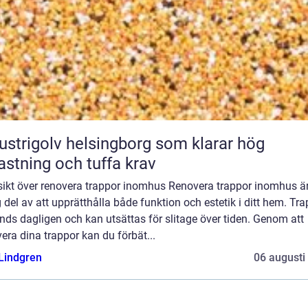
ustrigolv helsingborg som klarar hög
astning och tuffa krav
sikt över renovera trappor inomhus Renovera trappor inomhus ä
g del av att upprätthålla både funktion och estetik i ditt hem. Tr
ds dagligen och kan utsättas för slitage över tiden. Genom att
era dina trappor kan du förbät...
 Lindgren
06 augusti