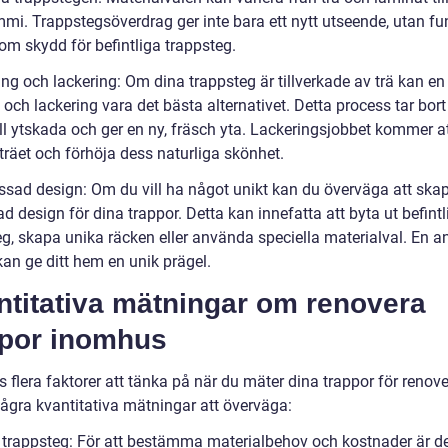
mi. Trappstegsöverdrag ger inte bara ett nytt utseende, utan fu
om skydd för befintliga trappsteg.
ing och lackering: Om dina trappsteg är tillverkade av trä kan en
 och lackering vara det bästa alternativet. Detta process tar bort
ll ytskada och ger en ny, fräsch yta. Lackeringsjobbet kommer a
träet och förhöja dess naturliga skönhet.
ssad design: Om du vill ha något unikt kan du överväga att ska
 design för dina trappor. Detta kan innefatta att byta ut befintl
eg, skapa unika räcken eller använda speciella materialval. En 
kan ge ditt hem en unik prägel.
ntitativa mätningar om renovera
ppor inomhus
s flera faktorer att tänka på när du mäter dina trappor för renove
några kvantitativa mätningar att överväga:
l trappsteg: För att bestämma materialbehov och kostnader är det