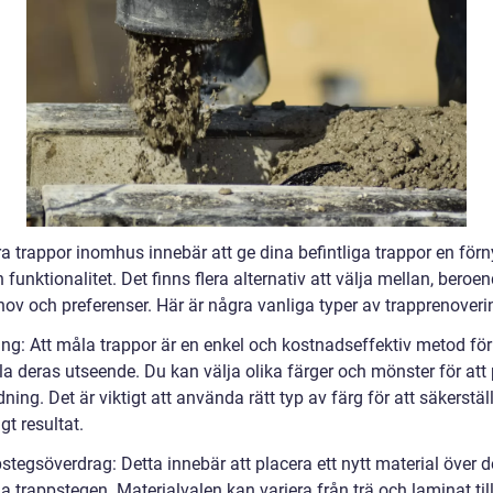
a trappor inomhus innebär att ge dina befintliga trappor en för
 funktionalitet. Det finns flera alternativ att välja mellan, beroe
hov och preferenser. Här är några vanliga typer av trapprenoveri
ing: Att måla trappor är en enkel och kostnadseffektiv metod för
la deras utseende. Du kan välja olika färger och mönster för att
dning. Det är viktigt att använda rätt typ av färg för att säkerstäl
gt resultat.
stegsöverdrag: Detta innebär att placera ett nytt material över d
ga trappstegen. Materialvalen kan variera från trä och laminat till