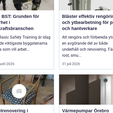
BST: Grunden för
Bläster effektiv rengöring
het i
och ytbearbetning för p
kraftsbranschen
och hantverkare
asic Safety Training är idag
Att rengöra och förbereda yto
de viktigaste byggstenarna
en avgörande del av både
a som vill arbet...
underhåll och renovering. Fä
rost, smu...
usti 2026
31 juli 2026
lrenovering i
Värmepumpar Örebro