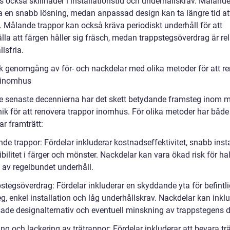
s också skillnader i installationstid och underhållskrav. Måland
a en snabb lösning, medan anpassad design kan ta längre tid at
. Målande trappor kan också kräva periodiskt underhåll för att
lla att färgen håller sig fräsch, medan trappstegsöverdrag är rel
lsfria.
sk genomgång av för- och nackdelar med olika metoder för att r
 inomhus
e senaste decennierna har det skett betydande framsteg inom m
ik för att renovera trappor inomhus. För olika metoder har både 
r framträtt:
de trappor: Fördelar inkluderar kostnadseffektivitet, snabb insta
ibilitet i färger och mönster. Nackdelar kan vara ökad risk för h
 av regelbundet underhåll.
pstegsöverdrag: Fördelar inkluderar en skyddande yta för befintl
g, enkel installation och låg underhållskrav. Nackdelar kan inkl
ade designalternativ och eventuell minskning av trappstegens d
ing och lackering av trätrappor: Fördelar inkluderar att bevara tr