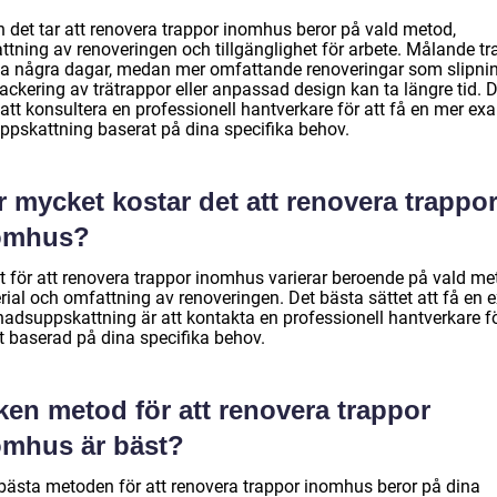
n det tar att renovera trappor inomhus beror på vald metod,
ttning av renoveringen och tillgänglighet för arbete. Målande tr
ta några dagar, medan mer omfattande renoveringar som slipni
ackering av trätrappor eller anpassad design kan ta längre tid. D
att konsultera en professionell hantverkare för att få en mer exa
uppskattning baserat på dina specifika behov.
 mycket kostar det att renovera trappo
omhus?
et för att renovera trappor inomhus varierar beroende på vald me
rial och omfattning av renoveringen. Det bästa sättet att få en 
nadsuppskattning är att kontakta en professionell hantverkare f
rt baserad på dina specifika behov.
ken metod för att renovera trappor
omhus är bäst?
bästa metoden för att renovera trappor inomhus beror på dina