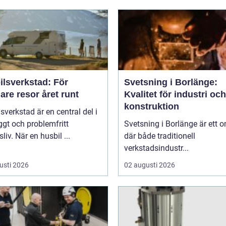
ilsverkstad: För
Svetsning i Borlänge:
are resor året runt
Kvalitet för industri och
konstruktion
sverkstad är en central del i
yggt och problemfritt
Svetsning i Borlänge är ett 
sliv. När en husbil ...
där både traditionell
verkstadsindustr...
usti 2026
02 augusti 2026