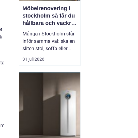
Möbelrenovering i
stockholm så får du
hållbara och vackra
et
möbler
Många i Stockholm står
k
inför samma val: ska en
sliten stol, soffa eller
fåtölj slängas, säljas
31 juli 2026
tta
billigt eller renoveras?
Allt fler väljer att satsa
på hantverksmässig
möbelrenovering istället
för nyköp. Resultatet blir
ofta både mer personligt,
mer h...
om