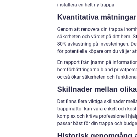
installera en helt ny trappa.
Kvantitativa mätninga
Genom att renovera din trappa inomh
säkerheten och värdet på ditt hem. Sta
80% avkastning på investeringen. Des
för potentiella köpare om du väljer at
En rapport från [namn på informations
hemförbättringarna bland privatperson
också ökar säkerheten och funktional
Skillnader mellan olik
Det finns flera viktiga skillnader me
trappmattor kan vara enkelt och kost
komplex och kräva professionell hjälp
passar bäst för din trappa och budge
Historisk genomgång a