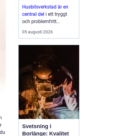
Husbilsverkstad är en
central del
i ett tryggt
och problemfritt
husbilsliv. När en husbil
05 augusti 2026
används som både
fordon och hem ...
n
r
Svetsning i
 du
Borlänge: Kvalitet