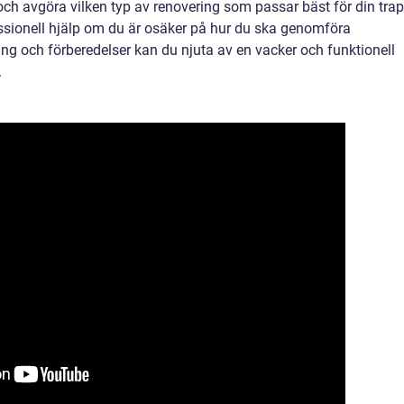
v och avgöra vilken typ av renovering som passar bäst för din tra
ssionell hjälp om du är osäker på hur du ska genomföra
ing och förberedelser kan du njuta av en vacker och funktionell
.