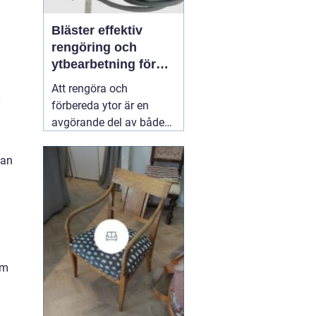
Bläster effektiv
rengöring och
ytbearbetning för
proffs och
Att rengöra och
hantverkare
förbereda ytor är en
avgörande del av både
underhåll och
renovering. Färg, rost,
tan
smuts och gamla
beläggningar gör att
material åldras snabbare
och försämrar
slutresultatet vid
målning eller annan
om
behandling. Här
31 juli
2026