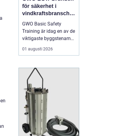
för säkerhet i
vindkraftsbransche
ra
n
GWO Basic Safety
Training är idag en av de
viktigaste byggstenarna
för alla som vill arbeta
01 augusti 2026
professionellt inom
vindkraft. Utbildningen
skapar en gemensam
säkerhetsnivå i en
bransch där jobbet ofta
sker långt frå...
 en
an
h