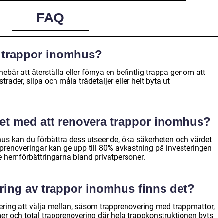
FAQ
v trappor inomhus?
bär att återställa eller förnya en befintlig trappa genom att
trader, slipa och måla trädetaljer eller helt byta ut
 det med att renovera trappor inomhus?
us kan du förbättra dess utseende, öka säkerheten och värdet
rapprenoveringar kan ge upp till 80% avkastning på investeringen
te hemförbättringarna bland privatpersoner.
ering av trappor inomhus finns det?
vering att välja mellan, såsom trapprenovering med trappmattor,
r och total trapprenovering där hela trappkonstruktionen byts