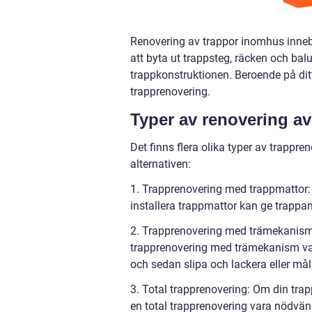
Renovering av trappor inomhus innebär
att byta ut trappsteg, räcken och balus
trappkonstruktionen. Beroende på dit
trapprenovering.
Typer av renovering a
Det finns flera olika typer av trappr
alternativen:
1. Trapprenovering med trappmattor:
installera trappmattor kan ge trappa
2. Trapprenovering med trämekanismer
trapprenovering med trämekanism vara 
och sedan slipa och lackera eller må
3. Total trapprenovering: Om din tra
en total trapprenovering vara nödvän