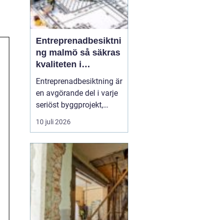
Entreprenadbesiktni
ng malmö så säkras
kvaliteten i
byggprojekt
Entreprenadbesiktning är
en avgörande del i varje
seriöst byggprojekt,
oavsett om det handlar
10 juli 2026
om en mindre
villarenovering eller en
större
bostadsrättsförening
som byggs om. Syftet är
att få en oberoende och
professionell granskning
av entreprenaden ...