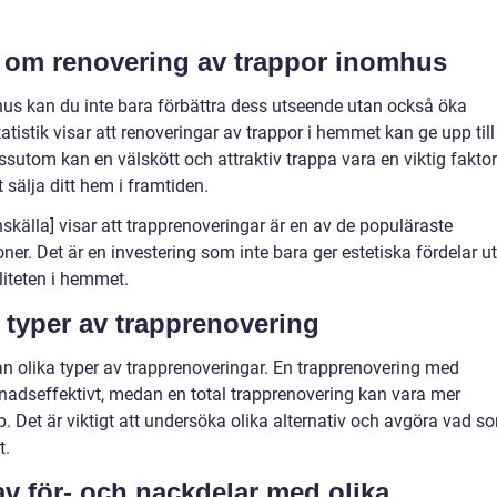
r om renovering av trappor inomhus
us kan du inte bara förbättra dess utseende utan också öka
tistik visar att renoveringar av trappor i hemmet kan ge upp till
sutom kan en välskött och attraktiv trappa vara en viktig faktor
t sälja ditt hem i framtiden.
källa] visar att trapprenoveringar är en av de populäraste
er. Det är en investering som inte bara ger estetiska fördelar u
iteten i hemmet.
a typer av trapprenovering
llan olika typer av trapprenoveringar. En trapprenovering med
nadseffektivt, medan en total trapprenovering kan vara mer
. Det är viktigt att undersöka olika alternativ och avgöra vad s
t.
v för- och nackdelar med olika