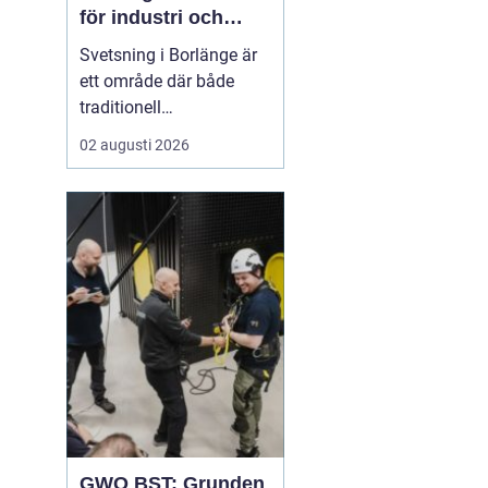
för industri och
konstruktion
Svetsning i Borlänge är
ett område där både
traditionell
verkstadsindustri och
02 augusti 2026
moderna
konstruktionsprojekt
möts. I takt med att
kraven på hållbara
lösningar och hög
produktionssäkerhet ö...
GWO BST: Grunden