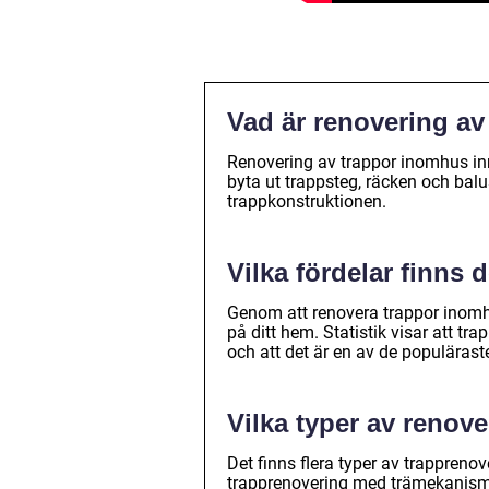
Vad är renovering a
Renovering av trappor inomhus inne
byta ut trappsteg, räcken och balus
trappkonstruktionen.
Vilka fördelar finns
Genom att renovera trappor inomh
på ditt hem. Statistik visar att t
och att det är en av de populäras
Vilka typer av renov
Det finns flera typer av trappreno
trapprenovering med trämekanisme