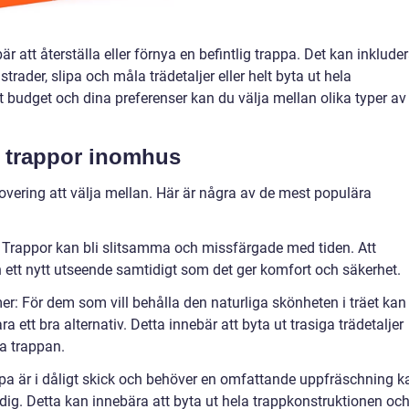
 att återställa eller förnya en befintlig trappa. Det kan inklude
trader, slipa och måla trädetaljer eller helt byta ut hela
t budget och dina preferenser kan du välja mellan olika typer av
v trappor inomhus
enovering att välja mellan. Här är några av de mest populära
 Trappor kan bli slitsamma och missfärgade med tiden. Att
n ett nytt utseende samtidigt som det ger komfort och säkerhet.
: För dem som vill behålla den naturliga skönheten i träet kan
ett bra alternativ. Detta innebär att byta ut trasiga trädetaljer
la trappan.
ppa är i dåligt skick och behöver en omfattande uppfräschning k
dig. Detta kan innebära att byta ut hela trappkonstruktionen oc