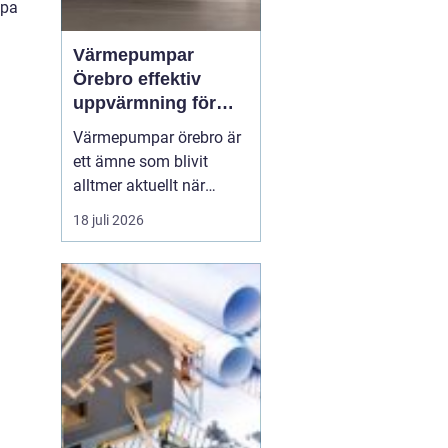
ppa
Värmepumpar
Örebro effektiv
uppvärmning för
hus och fastigheter
Värmepumpar örebro är
ett ämne som blivit
alltmer aktuellt när
energipriser stiger och
18 juli 2026
fler vill sänka sina
driftskostnader
samtidigt som
klimatpåverkan minskar.
Många villaägare och
fastighetsägare i
regionen tittar på hur de
kan byta från direktver...