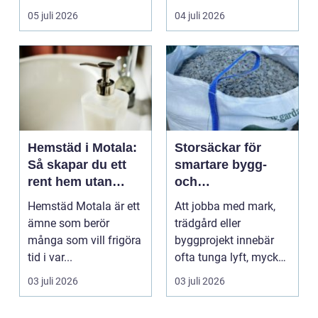
05 juli 2026
04 juli 2026
Hemstäd i Motala:
Storsäckar för
Så skapar du ett
smartare bygg-
rent hem utan
och
stress
trädgårdsprojekt
Hemstäd Motala är ett
Att jobba med mark,
ämne som berör
trädgård eller
många som vill frigöra
byggprojekt innebär
tid i var...
ofta tunga lyft, mycket
logis...
03 juli 2026
03 juli 2026