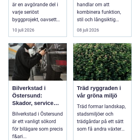
är en avgörande del i
handlar om att
varje seriöst
kombinera funktion,
byggprojekt, oavsett
stil och långsiktig
om det handlar om en
ekonomi i samma p...
10 juli 2026
08 juli 2026
...
Bilverkstad i
Träd ryggraden i
Östersund:
vår gröna miljö
Skador, service
Träd formar landskap,
och smarta val för
Bilverkstad i Östersund
stadsmiljöer och
din bil
är ett vanligt sökord
trädgårdar på ett sätt
för bilägare som precis
som få andra växter
f&ari...
klarar. De ger sku...