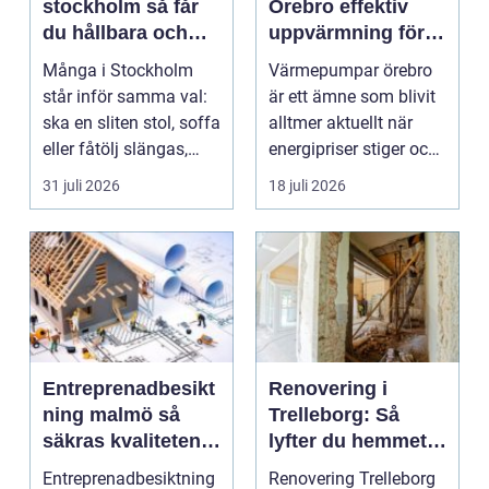
stockholm så får
Örebro effektiv
du hållbara och
uppvärmning för
vackra möbler
hus och
Många i Stockholm
Värmepumpar örebro
fastigheter
står inför samma val:
är ett ämne som blivit
ska en sliten stol, soffa
alltmer aktuellt när
eller fåtölj slängas,
energipriser stiger och
säljas billi...
fler vill sän...
31 juli 2026
18 juli 2026
Entreprenadbesikt
Renovering i
ning malmö så
Trelleborg: Så
säkras kvaliteten i
lyfter du hemmet
byggprojekt
på ett smart sätt
Entreprenadbesiktning
Renovering Trelleborg